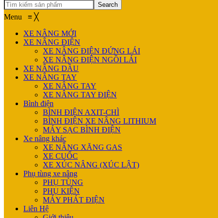
Search
Menu
≡
╳
XE NÂNG MỚI
XE NÂNG ĐIỆN
XE NÂNG ĐIỆN ĐỨNG LÁI
XE NÂNG ĐIỆN NGỒI LÁI
XE NÂNG DẦU
XE NÂNG TAY
XE NÂNG TAY
XE NÂNG TAY ĐIỆN
Bình điện
BÌNH ĐIỆN AXIT-CHÌ
BÌNH ĐIỆN XE NÂNG LITHIUM
MÁY SẠC BÌNH ĐIỆN
Xe nâng khác
XE NÂNG XĂNG GAS
XE CUỐC
XE XÚC NÂNG (XÚC LẬT)
Phụ tùng xe nâng
PHỤ TÙNG
PHỤ KIỆN
MÁY PHÁT ĐIỆN
Liên Hệ
Giới thiệu