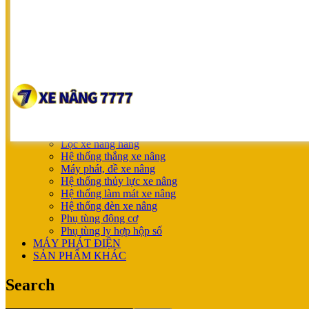
NICHIYU
SHINKO
UNICARRIERS
SẢN PHẨM ƯU ĐÃI
XE NÂNG HOÀN THIỆN CHO KHÁCH
MÁY SẠC BÌNH ĐIỆN
XE NÂNG TAY
XE NÂNG TAY
XE NÂNG TAY ĐIỆN
XE NÂNG MỚI
PHỤ TÙNG
Lọc xe nâng hàng
Hệ thống thắng xe nâng
Máy phát, đề xe nâng
Hệ thống thủy lực xe nâng
Hệ thống làm mát xe nâng
Hệ thống đèn xe nâng
Phụ tùng động cơ
Phụ tùng ly hợp hộp số
MÁY PHÁT ĐIỆN
SẢN PHẨM KHÁC
Search