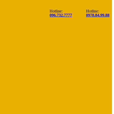
Hotline:
Hotline:
096.732.7777
0978.84.99.88