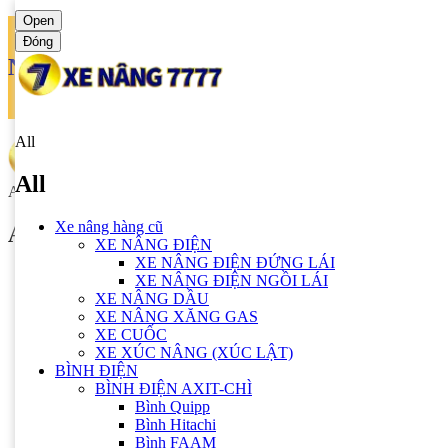
Open
Đóng
Ngôn ngữ
Tiếng anh
All
All
All
Xe nâng hàng cũ
All
XE NÂNG ĐIỆN
XE NÂNG ĐIỆN ĐỨNG LÁI
Xe nâng hàng cũ
XE NÂNG ĐIỆN NGỒI LÁI
XE NÂNG ĐIỆN
XE NÂNG DẦU
XE NÂNG ĐIỆN ĐỨNG LÁI
XE NÂNG XĂNG GAS
XE NÂNG ĐIỆN NGỒI LÁI
XE CUỐC
XE NÂNG DẦU
XE XÚC NÂNG (XÚC LẬT)
XE NÂNG XĂNG GAS
BÌNH ĐIỆN
XE CUỐC
BÌNH ĐIỆN AXIT-CHÌ
XE XÚC NÂNG (XÚC LẬT)
Bình Quipp
BÌNH ĐIỆN
Bình Hitachi
BÌNH ĐIỆN AXIT-CHÌ
Bình FAAM