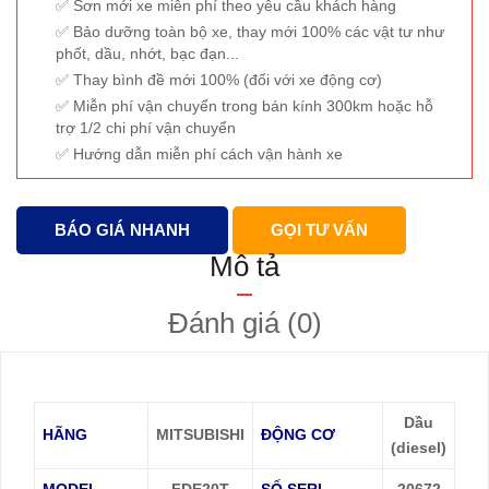
Sơn mới xe miễn phí theo yêu cầu khách hàng
Bảo dưỡng toàn bộ xe, thay mới 100% các vật tư như
phốt, dầu, nhớt, bạc đạn...
Thay bình đề mới 100% (đối với xe động cơ)
Miễn phí vận chuyển trong bán kính 300km hoặc hỗ
trợ 1/2 chi phí vận chuyển
Hướng dẫn miễn phí cách vận hành xe
BÁO GIÁ NHANH
GỌI TƯ VẤN
Mô tả
Đánh giá (0)
Dầu
HÃNG
MITSUBISHI
ĐỘNG CƠ
(diesel)
MODEL
FDE20T
SỐ SERI
20672