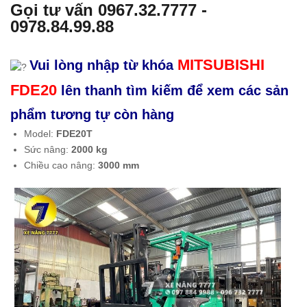
Gọi tư vấn
0967.32.7777
-
N]
thế
0978.84.99.88
Xe
sạc
nân
xe
MITSUBISHI
Vui lòng nhập từ khóa
g
nân
FDE20
dầu
g
lên thanh tìm kiếm để xem các sản
2
phẩm tương tự còn hàng
tấn
Model:
FDE20T
MIT
Sức nâng:
2000 kg
SU
Chiều cao nâng:
3000 mm
BIS
HI
FD
E20
T