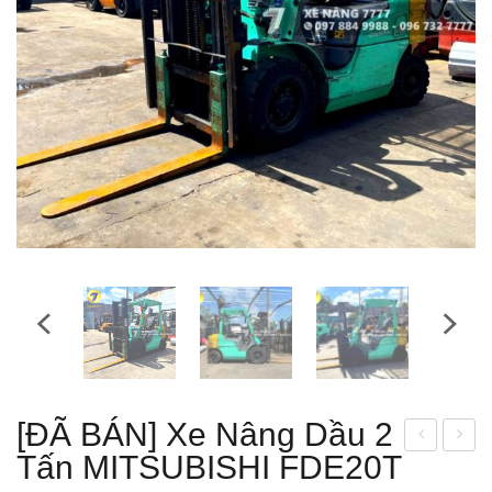
[ĐÃ BÁN] Xe Nâng Dầu 2
Tấn MITSUBISHI FDE20T
ĐÃ
áy
BÁ
biến