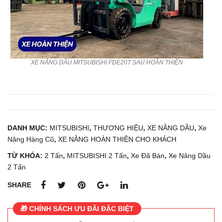
XE NÂNG DẦU MITSUBISHI FDE20T SAU HOÀN THIỆN
DANH MỤC:
MITSUBISHI
,
THƯƠNG HIỆU
,
XE NÂNG DẦU
,
Xe
Nâng Hàng Cũ
,
XE NÂNG HOÀN THIỆN CHO KHÁCH
TỪ KHÓA:
2 Tấn
,
MITSUBISHI 2 Tấn
,
Xe Đã Bán
,
Xe Nâng Dầu
2 Tấn
SHARE
🎁 CHÍNH SÁCH ƯU ĐÃI ĐẶC BIỆT