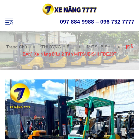
097 884 9988
–
096 732 7777
Trang Chủ
>
THƯƠNG HIỆU
>
MITSUBISHI
>
[ĐÃ
BÁN] Xe Nâng Dầu 2 Tấn MITSUBISHI FDE20T