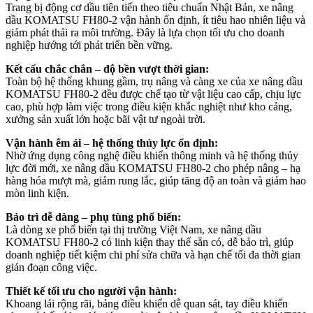
Trang bị động cơ dầu tiên tiến theo tiêu chuẩn Nhật Bản, xe nâng
dầu KOMATSU FH80-2 vận hành ổn định, ít tiêu hao nhiên liệu và
giảm phát thải ra môi trường. Đây là lựa chọn tối ưu cho doanh
nghiệp hướng tới phát triển bền vững.
Kết cấu chắc chắn – độ bền vượt thời gian:
Toàn bộ hệ thống khung gầm, trụ nâng và càng xe của xe nâng dầu
KOMATSU FH80-2 đều được chế tạo từ vật liệu cao cấp, chịu lực
cao, phù hợp làm việc trong điều kiện khắc nghiệt như kho cảng,
xưởng sản xuất lớn hoặc bãi vật tư ngoài trời.
Vận hành êm ái – hệ thống thủy lực ổn định:
Nhờ ứng dụng công nghệ điều khiển thông minh và hệ thống thủy
lực đời mới, xe nâng dầu KOMATSU FH80-2 cho phép nâng – hạ
hàng hóa mượt mà, giảm rung lắc, giúp tăng độ an toàn và giảm hao
mòn linh kiện.
Bảo trì dễ dàng – phụ tùng phổ biến:
Là dòng xe phổ biến tại thị trường Việt Nam, xe nâng dầu
KOMATSU FH80-2 có linh kiện thay thế sẵn có, dễ bảo trì, giúp
doanh nghiệp tiết kiệm chi phí sửa chữa và hạn chế tối đa thời gian
gián đoạn công việc.
Thiết kế tối ưu cho người vận hành:
Khoang lái rộng rãi, bảng điều khiển dễ quan sát, tay điều khiển