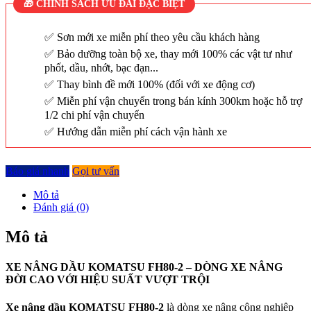
🎁 CHÍNH SÁCH ƯU ĐÃI ĐẶC BIỆT
Sơn mới xe miễn phí theo yêu cầu khách hàng
Bảo dưỡng toàn bộ xe, thay mới 100% các vật tư như
phốt, dầu, nhớt, bạc đạn...
Thay bình đề mới 100% (đối với xe động cơ)
Miễn phí vận chuyển trong bán kính 300km hoặc hỗ trợ
1/2 chi phí vận chuyển
Hướng dẫn miễn phí cách vận hành xe
Báo giá nhanh
Gọi tư vấn
Mô tả
Đánh giá (0)
Mô tả
XE NÂNG DẦU KOMATSU FH80-2 – DÒNG XE NÂNG
ĐỜI CAO VỚI HIỆU SUẤT VƯỢT TRỘI
Xe nâng dầu KOMATSU FH80-2
là dòng xe nâng công nghiệp