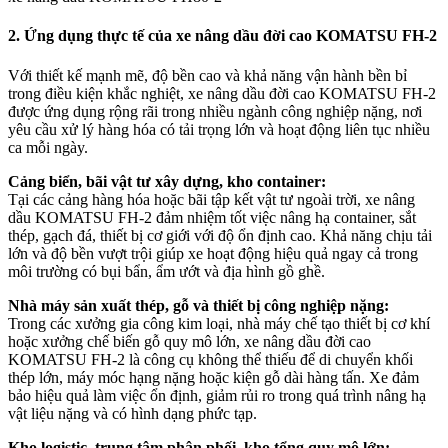
2. Ứng dụng thực tế của xe nâng dầu đời cao KOMATSU FH-2
Với thiết kế mạnh mẽ, độ bền cao và khả năng vận hành bền bỉ
trong điều kiện khắc nghiệt, xe nâng dầu đời cao KOMATSU FH-2
được ứng dụng rộng rãi trong nhiều ngành công nghiệp nặng, nơi
yêu cầu xử lý hàng hóa có tải trọng lớn và hoạt động liên tục nhiều
ca mỗi ngày.
Cảng biển, bãi vật tư xây dựng, kho container:
Tại các cảng hàng hóa hoặc bãi tập kết vật tư ngoài trời, xe nâng
dầu KOMATSU FH-2 đảm nhiệm tốt việc nâng hạ container, sắt
thép, gạch đá, thiết bị cơ giới với độ ổn định cao. Khả năng chịu tải
lớn và độ bền vượt trội giúp xe hoạt động hiệu quả ngay cả trong
môi trường có bụi bẩn, ẩm ướt và địa hình gồ ghề.
Nhà máy sản xuất thép, gỗ và thiết bị công nghiệp nặng:
Trong các xưởng gia công kim loại, nhà máy chế tạo thiết bị cơ khí
hoặc xưởng chế biến gỗ quy mô lớn, xe nâng dầu đời cao
KOMATSU FH-2 là công cụ không thể thiếu để di chuyển khối
thép lớn, máy móc hạng nặng hoặc kiện gỗ dài hàng tấn. Xe đảm
bảo hiệu quả làm việc ổn định, giảm rủi ro trong quá trình nâng hạ
vật liệu nặng và có hình dạng phức tạp.
Kho logistic, trung tâm phân phối, kho tổng quy mô lớn: