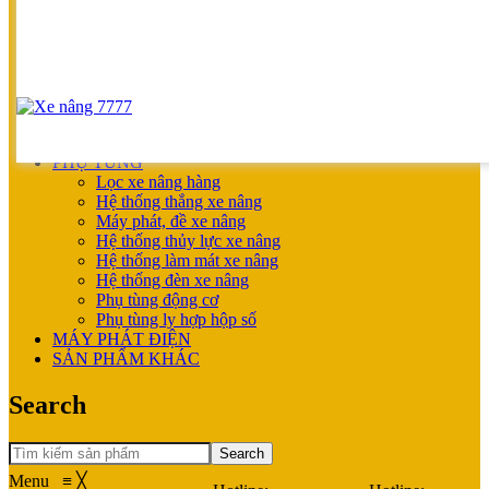
UNICARRIERS
SẢN PHẨM ƯU ĐÃI
XE NÂNG HOÀN THIỆN CHO KHÁCH
MÁY SẠC BÌNH ĐIỆN
XE NÂNG TAY
XE NÂNG TAY
XE NÂNG TAY ĐIỆN
XE NÂNG MỚI
PHỤ TÙNG
Lọc xe nâng hàng
Hệ thống thắng xe nâng
Máy phát, đề xe nâng
Hệ thống thủy lực xe nâng
Hệ thống làm mát xe nâng
Hệ thống đèn xe nâng
Phụ tùng động cơ
Phụ tùng ly hợp hộp số
MÁY PHÁT ĐIỆN
SẢN PHẨM KHÁC
Search
Search
Menu
≡
╳