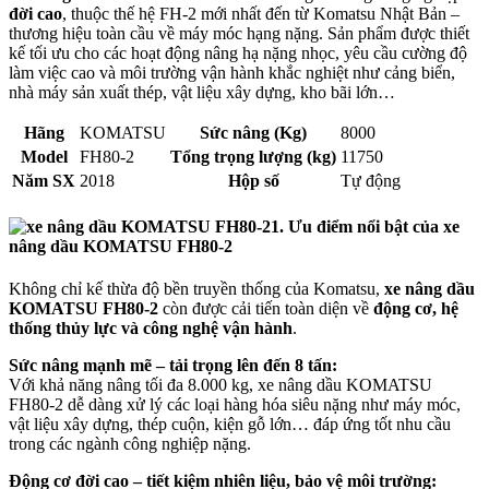
đời cao
, thuộc thế hệ FH-2 mới nhất đến từ Komatsu Nhật Bản –
thương hiệu toàn cầu về máy móc hạng nặng. Sản phẩm được thiết
kế tối ưu cho các hoạt động nâng hạ nặng nhọc, yêu cầu cường độ
làm việc cao và môi trường vận hành khắc nghiệt như cảng biển,
nhà máy sản xuất thép, vật liệu xây dựng, kho bãi lớn…
Hãng
KOMATSU
Sức nâng (Kg)
8000
Model
FH80-2
Tổng trọng lượng (kg)
11750
Năm SX
2018
Hộp số
Tự động
1. Ưu điểm nổi bật của xe
nâng dầu KOMATSU FH80-2
Không chỉ kế thừa độ bền truyền thống của Komatsu,
xe nâng dầu
KOMATSU FH80-2
còn được cải tiến toàn diện về
động cơ, hệ
thống thủy lực và công nghệ vận hành
.
Sức nâng mạnh mẽ – tải trọng lên đến 8 tấn:
Với khả năng nâng tối đa 8.000 kg, xe nâng dầu KOMATSU
FH80-2 dễ dàng xử lý các loại hàng hóa siêu nặng như máy móc,
vật liệu xây dựng, thép cuộn, kiện gỗ lớn… đáp ứng tốt nhu cầu
trong các ngành công nghiệp nặng.
Động cơ đời cao – tiết kiệm nhiên liệu, bảo vệ môi trường: