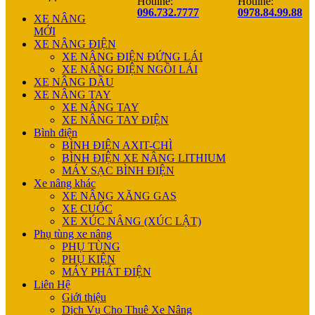
Hotline:
Hotline:
096.732.7777
0978.84.99.88
XE NÂNG
MỚI
XE NÂNG ĐIỆN
XE NÂNG ĐIỆN ĐỨNG LÁI
XE NÂNG ĐIỆN NGỒI LÁI
XE NÂNG DẦU
XE NÂNG TAY
XE NÂNG TAY
XE NÂNG TAY ĐIỆN
Bình điện
BÌNH ĐIỆN AXIT-CHÌ
BÌNH ĐIỆN XE NÂNG LITHIUM
MÁY SẠC BÌNH ĐIỆN
Xe nâng khác
XE NÂNG XĂNG GAS
XE CUỐC
XE XÚC NÂNG (XÚC LẬT)
Phụ tùng xe nâng
PHỤ TÙNG
PHỤ KIỆN
MÁY PHÁT ĐIỆN
Liên Hệ
Giới thiệu
Dịch Vụ Cho Thuê Xe Nâng