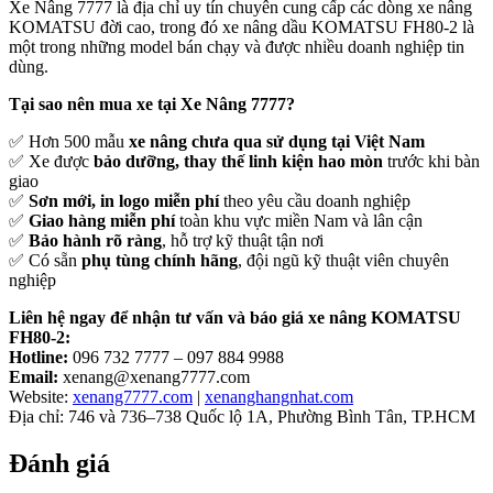
Xe Nâng 7777 là địa chỉ uy tín chuyên cung cấp các dòng xe nâng
KOMATSU đời cao, trong đó xe nâng dầu KOMATSU FH80-2 là
một trong những model bán chạy và được nhiều doanh nghiệp tin
dùng.
Tại sao nên mua xe tại Xe Nâng 7777?
✅ Hơn 500 mẫu
xe nâng chưa qua sử dụng tại Việt Nam
✅ Xe được
bảo dưỡng, thay thế linh kiện hao mòn
trước khi bàn
giao
✅
Sơn mới, in logo miễn phí
theo yêu cầu doanh nghiệp
✅
Giao hàng miễn phí
toàn khu vực miền Nam và lân cận
✅
Bảo hành rõ ràng
, hỗ trợ kỹ thuật tận nơi
✅ Có sẵn
phụ tùng chính hãng
, đội ngũ kỹ thuật viên chuyên
nghiệp
Liên hệ ngay để nhận tư vấn và báo giá xe nâng KOMATSU
FH80-2:
Hotline:
096 732 7777 – 097 884 9988
Email:
xenang@xenang7777.com
Website:
xenang7777.com
|
xenanghangnhat.com
Địa chỉ: 746 và 736–738 Quốc lộ 1A, Phường Bình Tân, TP.HCM
Đánh giá