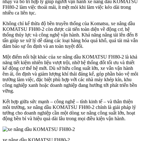
nhạy và bố trí hợp lý giúp người vận hành xe nâng dầu KOMATSU
FH80-2 làm việc thoải mái, ít mệt mỏi khi làm việc kéo dài trong
nhiều ca liên tục.
Không chỉ kế thừa độ bền truyền thống của Komatsu, xe nâng dầu
KOMATSU FH80-2 còn được cải tiến toàn diện về động cơ, hệ
thống thủy lực và công nghệ vận hành. Khả năng nâng tải lên đến 8
tấn giúp xe xử lý dễ dàng các loại hàng hóa quá khổ, quá tải mà vẫn
đảm bảo sự ổn định và an toàn tuyệt đối.
Một điểm nổi bật khác của xe nâng dầu KOMATSU FH80-2 là khả
năng tiết kiệm nhiên liệu vượt trội, nhờ hệ thống đốt tối ưu và thiết
kế động cơ thế hệ mới. Dù sở hữu công suất lớn, xe vẫn vận hành
êm ái, ổn định và giảm lượng khí thải đáng kể, góp phần bảo vệ môi
trường làm việc, đặc biệt phù hợp với các nhà máy khép kín, khu
công nghiệp xanh hoặc doanh nghiệp đang hướng tới phát triển bền
vững.
Kết hợp giữa sức mạnh – công nghệ – tính kinh tế – và thân thiện
môi trường, xe nâng dầu KOMATSU FH80-2 chính là giải pháp lý
tưởng cho doanh nghiệp cần một dòng xe nâng công suất lớn, hoạt
động bền bỉ và hiệu quả dài lâu trong mọi điều kiện vận hành.
xe nâng dầu KOMATSU FH80-2