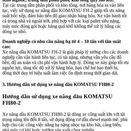
Tại các trung tâm phân phối và kho tổng, nơi hàng hóa ra vào liên
tục, việc sử dụng xe nâng dầu KOMATSU FH-2 giúp tối ưu năng
suất bốc xếp, đảm bảo tiến độ giao nhận hàng hóa. Xe vận hành tốt
cả trong nhà và ngoài trời, phù hợp với các loại pallet siêu nặng,
máy móc đóng gói hoặc hàng quá khổ không thể xử lý bằng các
dòng xe nhỏ.
Doanh nghiệp có nhu cầu nâng hạ từ 4 – 10 tấn với tần suất
cao:
Xe nâng dầu KOMATSU FH-2 là giải pháp lý tưởng cho các doanh
nghiệp cần vận hành liên tục, có tải nặng, nhưng vẫn yêu cầu độ
bền, độ an toàn và chi phí vận hành hợp lý. Dòng xe này giúp tối ưu
nguồn lực, tăng tốc độ xử lý hàng hóa, hạn chế hư hao thiết bị,
đồng thời duy trì hiệu suất làm việc ổn định trong thời gian dài.
3. Hướng dẫn sử dụng xe nâng dầu KOMATSU FH80-2
Hướng dẫn sử dụng xe nâng dầu KOMATSU
FH80-2
Xe nâng dầu KOMATSU FH80-2 là dòng xe công suất lớn với tải
trọng nâng lên đến 8 tấn, sử dụng động cơ dầu diesel mạnh mẽ, phù
hợp cho các công việc nâng hạ nặng nhọc tại kho bãi, cảng biển,
nhà máy cơ khí hoặc xưởng sản xuất công nghiệp.