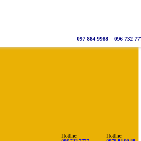
097 884 9988
–
096 732 77
Hotline:
Hotline:
096.732.7777
0978.84.99.88