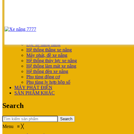
SẢN PHẨM ƯU ĐÃI
XE NÂNG HOÀN THIỆN CHO KHÁCH
MÁY SẠC BÌNH ĐIỆN
XE NÂNG TAY
XE NÂNG TAY
XE NÂNG TAY ĐIỆN
XE NÂNG MỚI
PHỤ TÙNG
Lọc xe nâng hàng
Hệ thống thắng xe nâng
Máy phát, đề xe nâng
Hệ thống thủy lực xe nâng
Hệ thống làm mát xe nâng
Hệ thống đèn xe nâng
Phụ tùng động cơ
Phụ tùng ly hợp hộp số
MÁY PHÁT ĐIỆN
SẢN PHẨM KHÁC
Search
Search
Menu
≡
╳