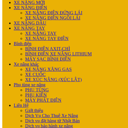
XE NÂNG MỚI
XE NÂNG ĐIỆN
XE NÂNG ĐIỆN ĐỨNG LÁI
XE NÂNG ĐIỆN NGỒI LÁI
XE NÂNG DẦU
XE NÂNG TAY
XE NÂNG TAY
XE NÂNG TAY ĐIỆN
Bình điện
BÌNH ĐIỆN AXIT-CHÌ
BÌNH ĐIỆN XE NÂNG LITHIUM
MÁY SẠC BÌNH ĐIỆN
Xe nâng khác
XE NÂNG XĂNG GAS
XE CUỐC
XE XÚC NÂNG (XÚC LẬT)
Phụ tùng xe nâng
PHỤ TÙNG
PHỤ KIỆN
MÁY PHÁT ĐIỆN
Liên Hệ
Giới thiệu
Dịch Vụ Cho Thuê Xe Nâng
Dịch vụ đặt hàng từ Nhật Bản
Dịch vụ bảo hành xe nâng