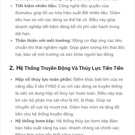
Tiết kiệm nhiên liệu:
Công nghệ độc quyền của
Komatsu giúp tối ưu hóa hiệu suất đốt nhiên liệu. Giảm
tiêu hao so với các dòng xe thế hệ cũ. Điều này giúp
doanh nghiệp tiết kiệm đáng kể chi phí vận hành trong
dài hạn.
Thân thiện với môi trường:
Động cơ đáp ứng các tiêu
chuẩn khí thải nghiêm ngặt. Giúp giảm lượng khí thải độc
hại, bảo vệ môi trường và sức khỏe người lao động.
2. H
Ệ Th
Ống Truyền Động Và Thủy Lực Tiên Tiến
Hộp số thủy lực toàn phần:
Điểm khác biệt lớn của xe
nâng dầu 5 tấn FH50-2 so với các dòng xe truyền thống
là việc sử dụng hộp số thủy lực hoàn toàn. Điều này loại
bỏ các bộ phận ma sát như lá bố, lá thép. Giúp xe
chuyển số cực kỳ mượt mà. Giảm hao mòn và tăng độ
bền cho hệ thống truyền động.
Hệ thống bơm kép:
Hệ thống thủy lực bơm kép đảm
bảo hiệu suất nâng hạ cao, nhanh chóng và chính xác.
Đồng thời giảm tổn thất năng lượng.