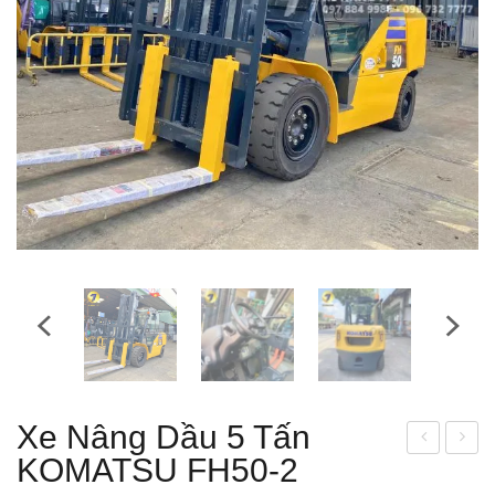
Xe Nâng Dầu 5 Tấn
KOMATSU FH50-2
e
èn
Nân
Dĩa