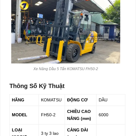
Xe Nâng Dầu 5 Tấn KOMATSU FH50-2
Thông Số Kỹ Thuật
HÃNG
KOMATSU
ĐỘNG CƠ
DẦU
CHIỀU CAO
MODEL
FH50-2
6000
NÂNG (mm)
LOẠI
CÀNG DÀI
3 ty 3 lao