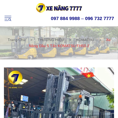
097 884 9988
–
096 732 7777
Trang Chủ
>
THƯƠNG HIỆU
>
KOMATSU
>
Xe
Nâng Dầu 5 Tấn KOMATSU FH50-2