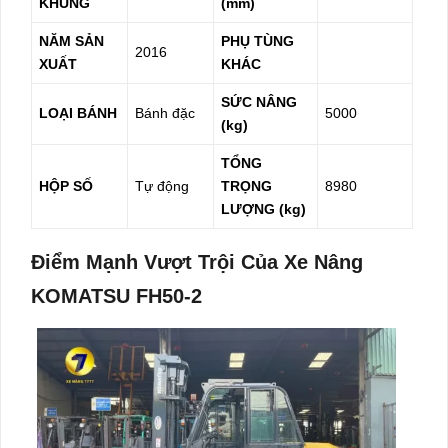
KHUNG
(mm)
NĂM SẢN
PHỤ TÙNG
2016
XUẤT
KHÁC
SỨC NÂNG
LOẠI BÁNH
Bánh đặc
5000
(kg)
TỔNG
HỘP SỐ
Tự động
TRỌNG
8980
LƯỢNG (kg)
Điểm Mạnh Vượt Trội Của Xe Nâng
KOMATSU FH50-2