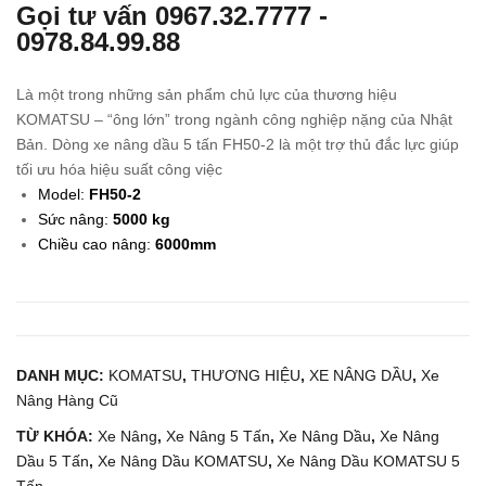
Gọi tư vấn
0967.32.7777
-
g
Xe
0978.84.99.88
Xăn
Nân
g
g
Là một trong những sản phẩm chủ lực của thương hiệu
1.5
12V
KOMATSU – “ông lớn” trong ngành công nghiệp nặng của Nhật
Tấn
24V
Bản. Dòng xe nâng dầu 5 tấn FH50-2 là một trợ thủ đắc lực giúp
KO
48V
tối ưu hóa hiệu suất công việc
Model:
FH50-2
MA
Sức nâng:
5000
kg
TS
Chiều cao nâng:
6000mm
U
FG
15D
-14
DANH MỤC:
KOMATSU
,
THƯƠNG HIỆU
,
XE NÂNG DẦU
,
Xe
Nâng Hàng Cũ
TỪ KHÓA:
Xe Nâng
,
Xe Nâng 5 Tấn
,
Xe Nâng Dầu
,
Xe Nâng
Dầu 5 Tấn
,
Xe Nâng Dầu KOMATSU
,
Xe Nâng Dầu KOMATSU 5