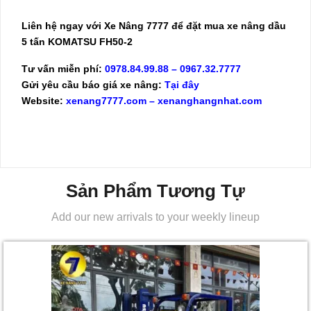
Liên hệ ngay với
Xe Nâng 7777
để đặt mua
xe nâng dầu
5 tấn KOMATSU FH50-2
Tư vấn miễn phí:
0978.84.99.88
–
0967.32.7777
Gửi yêu cầu báo giá xe nâng:
Tại đây
Website:
xenang7777.com
–
xenanghangnhat.com
Sản Phẩm Tương Tự
Add our new arrivals to your weekly lineup