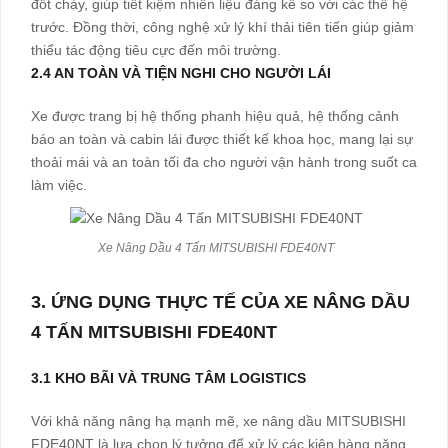
đốt cháy, giúp tiết kiệm nhiên liệu đáng kể so với các thế hệ
trước. Đồng thời, công nghệ xử lý khí thải tiên tiến giúp giảm
thiểu tác động tiêu cực đến môi trường.
2.4 AN TOÀN VÀ TIỆN NGHI CHO NGƯỜI LÁI
Xe được trang bị hệ thống phanh hiệu quả, hệ thống cảnh
báo an toàn và cabin lái được thiết kế khoa học, mang lại sự
thoải mái và an toàn tối đa cho người vận hành trong suốt ca
làm việc.
Xe Nâng Dầu 4 Tấn MITSUBISHI FDE40NT
3. ỨNG DỤNG THỰC TẾ CỦA XE NÂNG DẦU
4 TẤN MITSUBISHI FDE40NT
3.1 KHO BÃI VÀ TRUNG TÂM LOGISTICS
Với khả năng nâng hạ mạnh mẽ, xe nâng dầu MITSUBISHI
FDE40NT là lựa chọn lý tưởng để xử lý các kiện hàng nặng,