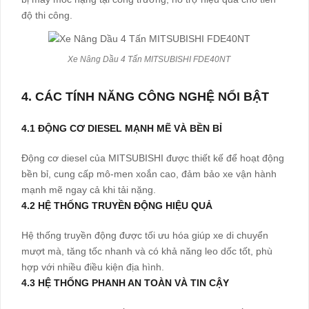
độ thi công.
Xe Nâng Dầu 4 Tấn MITSUBISHI FDE40NT
4. CÁC TÍNH NĂNG CÔNG NGHỆ NỔI BẬT
4.1 ĐỘNG CƠ DIESEL MẠNH MẼ VÀ BỀN BỈ
Động cơ diesel của MITSUBISHI được thiết kế để hoạt động
bền bỉ, cung cấp mô-men xoắn cao, đảm bảo xe vận hành
mạnh mẽ ngay cả khi tải nặng.
4.2 HỆ THỐNG TRUYỀN ĐỘNG HIỆU QUẢ
Hệ thống truyền động được tối ưu hóa giúp xe di chuyển
mượt mà, tăng tốc nhanh và có khả năng leo dốc tốt, phù
hợp với nhiều điều kiện địa hình.
4.3 HỆ THỐNG PHANH AN TOÀN VÀ TIN CẬY