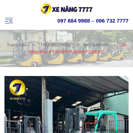
097 884 9988
–
096 732 7777
Trang Chủ
>
THƯƠNG HIỆU
>
MITSUBISHI
>
Xe
Nâng Dầu 4 Tấn MITSUBISHI FDE40NT