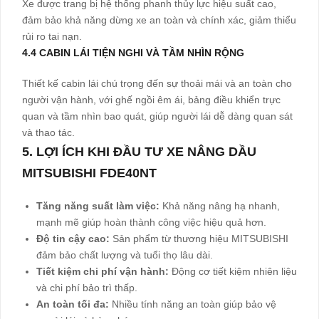
Xe được trang bị hệ thống phanh thủy lực hiệu suất cao,
đảm bảo khả năng dừng xe an toàn và chính xác, giảm thiểu
rủi ro tai nạn.
4.4 CABIN LÁI TIỆN NGHI VÀ TẦM NHÌN RỘNG
Thiết kế cabin lái chú trọng đến sự thoải mái và an toàn cho
người vận hành, với ghế ngồi êm ái, bảng điều khiển trực
quan và tầm nhìn bao quát, giúp người lái dễ dàng quan sát
và thao tác.
5. LỢI ÍCH KHI ĐẦU TƯ XE NÂNG DẦU
MITSUBISHI FDE40NT
Tăng năng suất làm việc:
Khả năng nâng hạ nhanh,
mạnh mẽ giúp hoàn thành công việc hiệu quả hơn.
Độ tin cậy cao:
Sản phẩm từ thương hiệu MITSUBISHI
đảm bảo chất lượng và tuổi thọ lâu dài.
Tiết kiệm chi phí vận hành:
Động cơ tiết kiệm nhiên liệu
và chi phí bảo trì thấp.
An toàn tối đa:
Nhiều tính năng an toàn giúp bảo vệ