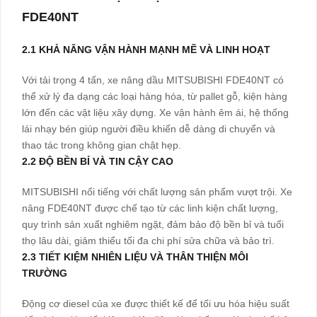
FDE40NT
2.1 KHẢ NĂNG VẬN HÀNH MẠNH MẼ VÀ LINH HOẠT
Với tải trọng 4 tấn, xe nâng dầu MITSUBISHI FDE40NT có
thể xử lý đa dạng các loại hàng hóa, từ pallet gỗ, kiện hàng
lớn đến các vật liệu xây dựng. Xe vận hành êm ái, hệ thống
lái nhạy bén giúp người điều khiển dễ dàng di chuyển và
thao tác trong không gian chật hẹp.
2.2 ĐỘ BỀN BỈ VÀ TIN CẬY CAO
MITSUBISHI nổi tiếng với chất lượng sản phẩm vượt trội. Xe
nâng FDE40NT được chế tạo từ các linh kiện chất lượng,
quy trình sản xuất nghiêm ngặt, đảm bảo độ bền bỉ và tuổi
thọ lâu dài, giảm thiểu tối đa chi phí sửa chữa và bảo trì.
2.3 TIẾT KIỆM NHIÊN LIỆU VÀ THÂN THIỆN MÔI
TRƯỜNG
Động cơ diesel của xe được thiết kế để tối ưu hóa hiệu suất