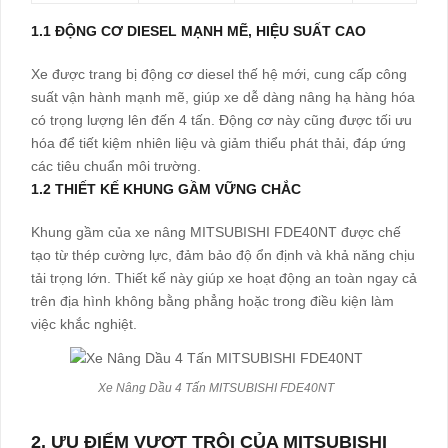
1.1 ĐỘNG CƠ DIESEL MẠNH MẼ, HIỆU SUẤT CAO
Xe được trang bị động cơ diesel thế hệ mới, cung cấp công
suất vận hành mạnh mẽ, giúp xe dễ dàng nâng hạ hàng hóa
có trọng lượng lên đến 4 tấn. Động cơ này cũng được tối ưu
hóa để tiết kiệm nhiên liệu và giảm thiểu phát thải, đáp ứng
các tiêu chuẩn môi trường.
1.2 THIẾT KẾ KHUNG GẦM VỮNG CHẮC
Khung gầm của xe nâng MITSUBISHI FDE40NT được chế
tạo từ thép cường lực, đảm bảo độ ổn định và khả năng chịu
tải trọng lớn. Thiết kế này giúp xe hoạt động an toàn ngay cả
trên địa hình không bằng phẳng hoặc trong điều kiện làm
việc khắc nghiệt.
Xe Nâng Dầu 4 Tấn MITSUBISHI FDE40NT
2. ƯU ĐIỂM VƯỢT TRỘI CỦA MITSUBISHI