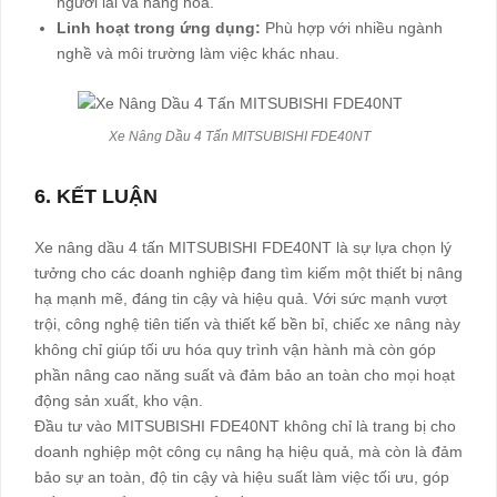
người lái và hàng hóa.
Linh hoạt trong ứng dụng:
Phù hợp với nhiều ngành
nghề và môi trường làm việc khác nhau.
Xe Nâng Dầu 4 Tấn MITSUBISHI FDE40NT
6. KẾT LUẬN
Xe nâng dầu 4 tấn MITSUBISHI FDE40NT là sự lựa chọn lý
tưởng cho các doanh nghiệp đang tìm kiếm một thiết bị nâng
hạ mạnh mẽ, đáng tin cậy và hiệu quả. Với sức mạnh vượt
trội, công nghệ tiên tiến và thiết kế bền bỉ, chiếc xe nâng này
không chỉ giúp tối ưu hóa quy trình vận hành mà còn góp
phần nâng cao năng suất và đảm bảo an toàn cho mọi hoạt
động sản xuất, kho vận.
Đầu tư vào MITSUBISHI FDE40NT không chỉ là trang bị cho
doanh nghiệp một công cụ nâng hạ hiệu quả, mà còn là đảm
bảo sự an toàn, độ tin cậy và hiệu suất làm việc tối ưu, góp