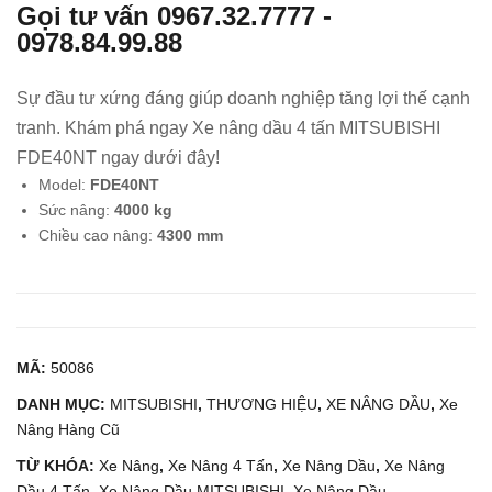
Gọi tư vấn
0967.32.7777
-
g
g
0978.84.99.88
Dầu
Dầu
2
1.5
Sự đầu tư xứng đáng giúp doanh nghiệp tăng lợi thế cạnh
Tấn
Tấn
tranh. Khám phá ngay Xe nâng dầu 4 tấn MITSUBISHI
MIT
KO
FDE40NT ngay dưới đây!
SU
MA
Model:
FDE40NT
BIS
TS
Sức nâng:
4000 kg
HI
U
Chiều cao nâng:
4300 mm
FD
FD1
E20
5T-
T
16
MÃ:
50086
DANH MỤC:
MITSUBISHI
,
THƯƠNG HIỆU
,
XE NÂNG DẦU
,
Xe
Nâng Hàng Cũ
TỪ KHÓA:
Xe Nâng
,
Xe Nâng 4 Tấn
,
Xe Nâng Dầu
,
Xe Nâng
Dầu 4 Tấn
,
Xe Nâng Dầu MITSUBISHI
,
Xe Nâng Dầu