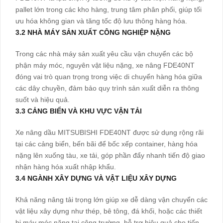
pallet lớn trong các kho hàng, trung tâm phân phối, giúp tối
ưu hóa không gian và tăng tốc độ lưu thông hàng hóa.
3.2 NHÀ MÁY SẢN XUẤT CÔNG NGHIỆP NẶNG
Trong các nhà máy sản xuất yêu cầu vận chuyển các bộ
phận máy móc, nguyên vật liệu nặng, xe nâng FDE40NT
đóng vai trò quan trọng trong việc di chuyển hàng hóa giữa
các dây chuyền, đảm bảo quy trình sản xuất diễn ra thông
suốt và hiệu quả.
3.3 CẢNG BIỂN VÀ KHU VỰC VẬN TẢI
Xe nâng dầu MITSUBISHI FDE40NT được sử dụng rộng rãi
tại các cảng biển, bến bãi để bốc xếp container, hàng hóa
nặng lên xuống tàu, xe tải, góp phần đẩy nhanh tiến độ giao
nhận hàng hóa xuất nhập khẩu.
3.4 NGÀNH XÂY DỰNG VÀ VẬT LIỆU XÂY DỰNG
Khả năng nâng tải trọng lớn giúp xe dễ dàng vận chuyển các
vật liệu xây dựng như thép, bê tông, đá khối, hoặc các thiết
bị máy móc nặng tại công trường, hỗ trợ hiệu quả cho tiến