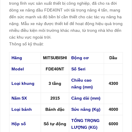
trong lĩnh vực sản xuất thiết bị công nghiệp, đã cho ra đời
dòng xe nâng dầu FDE40NT với tải trọng nâng 4 tấn, mang
đến sức mạnh và độ bền bỉ cần thiết cho các tác vụ nâng hạ
nặng. Mẫu xe này được thiết kế để hoạt động hiệu quả trong
nhiều điều kiện môi trường khác nhau, từ trong nhà kho đến
các khu vực ngoài trời.
Thông số kỹ thuật:
Hãng
MITSUBISHI
Động cơ
Dầu
Model
FDE40NT
Số Seri
Chiều cao
Loại khung
3 tầng
4300
nâng (mm)
Năm SX
2015
Càng dài (mm)
Loại bánh
Bánh đặc
Sức nâng (Kg)
4000
TỔNG TRỌNG
Hộp số
Số tự động
6000
LƯỢNG (KG)