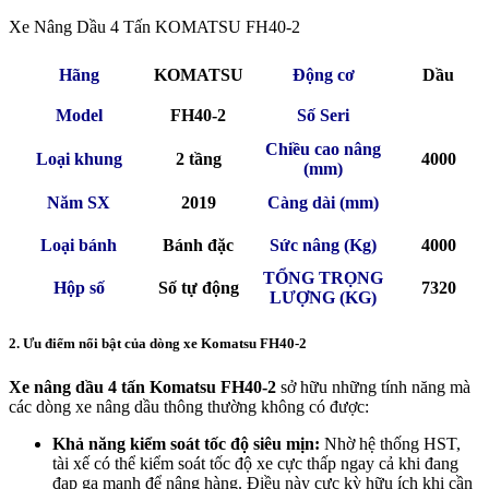
Xe Nâng Dầu 4 Tấn KOMATSU FH40-2
Hãng
KOMATSU
Động cơ
Dầu
Model
FH40-2
Số Seri
Chiều cao nâng
Loại khung
2 tầng
4000
(mm)
Năm SX
2019
Càng dài (mm)
Loại bánh
Bánh đặc
Sức nâng (Kg)
4000
TỔNG TRỌNG
Hộp số
Số tự động
7320
LƯỢNG (KG)
2. Ưu điểm nổi bật của dòng xe Komatsu FH40-2
Xe nâng dầu 4 tấn Komatsu FH40-2
sở hữu những tính năng mà
các dòng xe nâng dầu thông thường không có được:
Khả năng kiểm soát tốc độ siêu mịn:
Nhờ hệ thống HST,
tài xế có thể kiểm soát tốc độ xe cực thấp ngay cả khi đang
đạp ga mạnh để nâng hàng. Điều này cực kỳ hữu ích khi cần