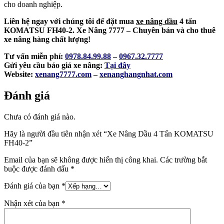
cho doanh nghiệp.
Liên hệ ngay với chúng tôi để đặt mua
xe nâng dầu
4 tấn
KOMATSU FH40-2. Xe Nâng 7777 – Chuyên bán và cho thuê
xe nâng hàng chất lượng!
Tư vấn miễn phí:
0978.84.99.88
–
0967.32.7777
Gửi yêu cầu báo giá xe nâng:
Tại đây
Website:
xenang7777.com
–
xenanghangnhat.com
Đánh giá
Chưa có đánh giá nào.
Hãy là người đầu tiên nhận xét “Xe Nâng Dầu 4 Tấn KOMATSU
FH40-2
”
Email của bạn sẽ không được hiển thị công khai.
Các trường bắt
buộc được đánh dấu
*
Đánh giá của bạn
*
Nhận xét của bạn
*