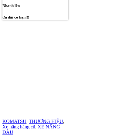
Nhanh lên
ưu đãi có hạn!!!
KOMATSU
,
THƯƠNG HIỆU
,
Xe nâng hàng cũ
,
XE NÂNG
DẦU