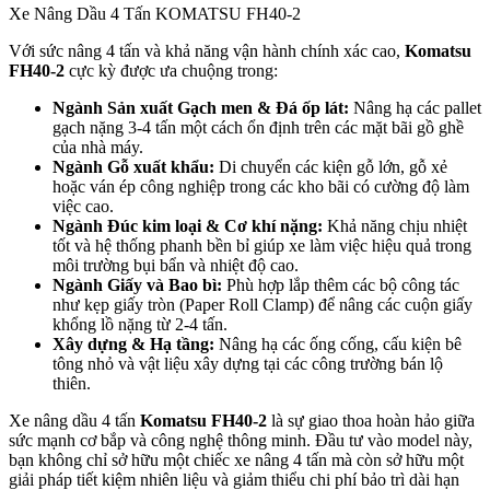
Xe Nâng Dầu 4 Tấn KOMATSU FH40-2
Với sức nâng 4 tấn và khả năng vận hành chính xác cao,
Komatsu
FH40-2
cực kỳ được ưa chuộng trong:
Ngành Sản xuất Gạch men & Đá ốp lát:
Nâng hạ các pallet
gạch nặng 3-4 tấn một cách ổn định trên các mặt bãi gồ ghề
của nhà máy.
Ngành Gỗ xuất khẩu:
Di chuyển các kiện gỗ lớn, gỗ xẻ
hoặc ván ép công nghiệp trong các kho bãi có cường độ làm
việc cao.
Ngành Đúc kim loại & Cơ khí nặng:
Khả năng chịu nhiệt
tốt và hệ thống phanh bền bỉ giúp xe làm việc hiệu quả trong
môi trường bụi bẩn và nhiệt độ cao.
Ngành Giấy và Bao bì:
Phù hợp lắp thêm các bộ công tác
như kẹp giấy tròn (Paper Roll Clamp) để nâng các cuộn giấy
khổng lồ nặng từ 2-4 tấn.
Xây dựng & Hạ tầng:
Nâng hạ các ống cống, cấu kiện bê
tông nhỏ và vật liệu xây dựng tại các công trường bán lộ
thiên.
Xe nâng dầu 4 tấn
Komatsu FH40-2
là sự giao thoa hoàn hảo giữa
sức mạnh cơ bắp và công nghệ thông minh. Đầu tư vào model này,
bạn không chỉ sở hữu một chiếc xe nâng 4 tấn mà còn sở hữu một
giải pháp tiết kiệm nhiên liệu và giảm thiểu chi phí bảo trì dài hạn