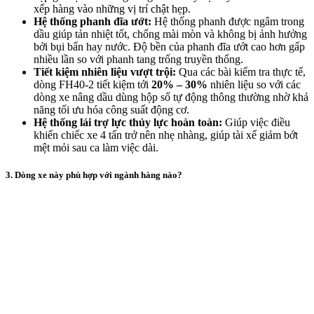
xếp hàng vào những vị trí chật hẹp.
Hệ thống phanh đĩa ướt:
Hệ thống phanh được ngâm trong
dầu giúp tản nhiệt tốt, chống mài mòn và không bị ảnh hưởng
bởi bụi bẩn hay nước. Độ bền của phanh đĩa ướt cao hơn gấp
nhiều lần so với phanh tang trống truyền thống.
Tiết kiệm nhiên liệu vượt trội:
Qua các bài kiểm tra thực tế,
dòng FH40-2 tiết kiệm tới
20% – 30%
nhiên liệu so với các
dòng xe nâng dầu dùng hộp số tự động thông thường nhờ khả
năng tối ưu hóa công suất động cơ.
Hệ thống lái trợ lực thủy lực hoàn toàn:
Giúp việc điều
khiển chiếc xe 4 tấn trở nên nhẹ nhàng, giúp tài xế giảm bớt
mệt mỏi sau ca làm việc dài.
3. Dòng xe này phù hợp với ngành hàng nào?