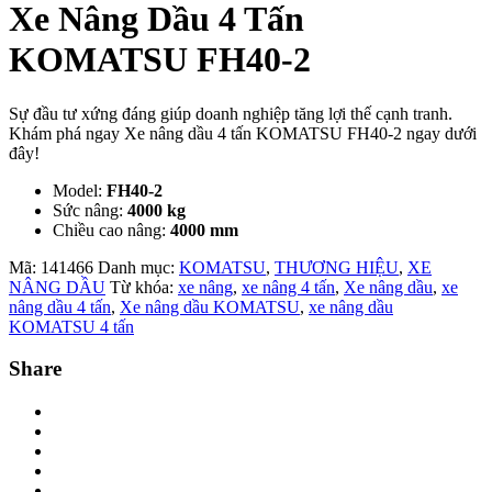
Xe Nâng Dầu 4 Tấn
KOMATSU FH40-2
Sự đầu tư xứng đáng giúp doanh nghiệp tăng lợi thế cạnh tranh.
Khám phá ngay Xe nâng dầu 4 tấn KOMATSU FH40-2 ngay dưới
đây!
Model:
FH40-2
Sức nâng:
4000 kg
Chiều cao nâng:
4000 mm
Mã:
141466
Danh mục:
KOMATSU
,
THƯƠNG HIỆU
,
XE
NÂNG DẦU
Từ khóa:
xe nâng
,
xe nâng 4 tấn
,
Xe nâng dầu
,
xe
nâng dầu 4 tấn
,
Xe nâng dầu KOMATSU
,
xe nâng dầu
KOMATSU 4 tấn
Share