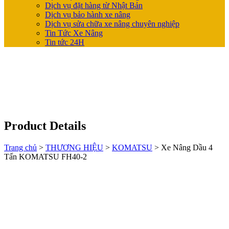
Dịch vụ đặt hàng từ Nhật Bản
Dịch vụ bảo hành xe nâng
Dịch vụ sửa chữa xe nâng chuyên nghiệp
Tin Tức Xe Nâng
Tin tức 24H
Product Details
Trang chủ
>
THƯƠNG HIỆU
>
KOMATSU
>
Xe Nâng Dầu 4
Tấn KOMATSU FH40-2