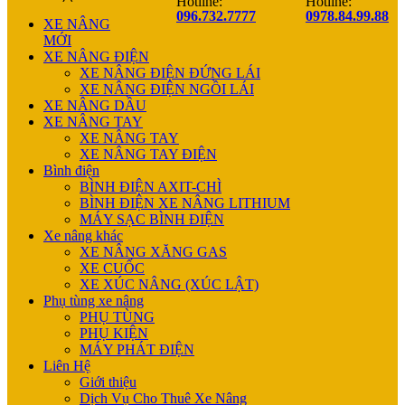
Hotline:
Hotline:
096.732.7777
0978.84.99.88
XE NÂNG
MỚI
XE NÂNG ĐIỆN
XE NÂNG ĐIỆN ĐỨNG LÁI
XE NÂNG ĐIỆN NGỒI LÁI
XE NÂNG DẦU
XE NÂNG TAY
XE NÂNG TAY
XE NÂNG TAY ĐIỆN
Bình điện
BÌNH ĐIỆN AXIT-CHÌ
BÌNH ĐIỆN XE NÂNG LITHIUM
MÁY SẠC BÌNH ĐIỆN
Xe nâng khác
XE NÂNG XĂNG GAS
XE CUỐC
XE XÚC NÂNG (XÚC LẬT)
Phụ tùng xe nâng
PHỤ TÙNG
PHỤ KIỆN
MÁY PHÁT ĐIỆN
Liên Hệ
Giới thiệu
Dịch Vụ Cho Thuê Xe Nâng