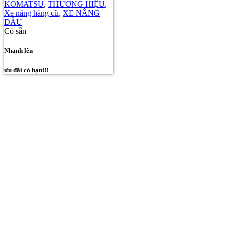
KOMATSU
,
THƯƠNG HIỆU
,
Xe nâng hàng cũ
,
XE NÂNG
DẦU
Có sẵn
Nhanh lên
ưu đãi có hạn!!!