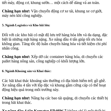
tiết máy, động cơ, khung sườn… một cách dễ dàng và an toàn.
Chẳng hạn như:
Vận chuyển động cơ xe tải, khung xe cơ giới,
máy nén khí công nghiệp.
5. Ngành Logist
ics và Kho bãi lớn:
Đối với các kho bãi có mật độ lưu trữ hàng hóa lớn và đa dạng, đặc
biệt là những mặt hàng nặng. Xe nâng dầu 4 tấn giúp tối ưu hóa
không gian. Tăng tốc độ luân chuyển hàng hóa và tiết kiệm chi phí
nhân công.
Chẳng hạn như:
Xếp dỡ các container hàng hóa, di chuyển các
pallet hàng nông sản, công nghiệp có khối lượng lớn.
6. Ngành Khoáng sản và Khai thác:
Các bãi khai thác khoáng sản thường có địa hình hiểm trở, gồ ghề.
Xe nâng dầu 4 tấn với lốp đặc và khung gầm cứng cáp có thể hoạt
động hiệu quả trong môi trường này.
Chẳng hạn như:
Nâng hạ các bao tải quặng, di chuyển các thiết bị
trong bãi khai thác.
Xe nâng dầu 4 tấn Komatsu FD40W-7
không chỉ là một thiết bị