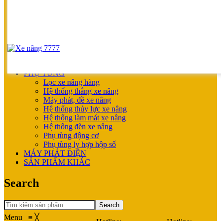
UNICARRIERS
SẢN PHẨM ƯU ĐÃI
XE NÂNG HOÀN THIỆN CHO KHÁCH
MÁY SẠC BÌNH ĐIỆN
XE NÂNG TAY
XE NÂNG TAY
XE NÂNG TAY ĐIỆN
XE NÂNG MỚI
PHỤ TÙNG
Lọc xe nâng hàng
Hệ thống thắng xe nâng
Máy phát, đề xe nâng
Hệ thống thủy lực xe nâng
Hệ thống làm mát xe nâng
Hệ thống đèn xe nâng
Phụ tùng động cơ
Phụ tùng ly hợp hộp số
MÁY PHÁT ĐIỆN
SẢN PHẨM KHÁC
Search
Search
Menu
≡
╳