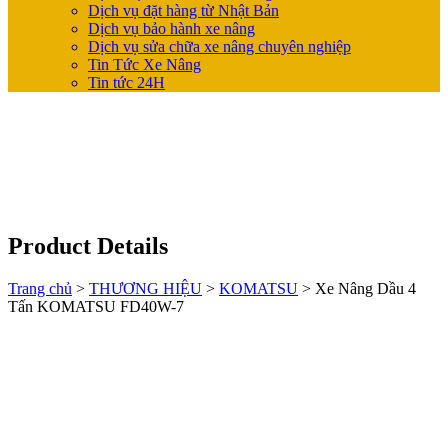
Dịch vụ đặt hàng từ Nhật Bản
Dịch vụ bảo hành xe nâng
Dịch vụ sửa chữa xe nâng chuyên nghiệp
Tin Tức Xe Nâng
Tin tức 24H
Product Details
Trang chủ
>
THƯƠNG HIỆU
>
KOMATSU
>
Xe Nâng Dầu 4
Tấn KOMATSU FD40W-7