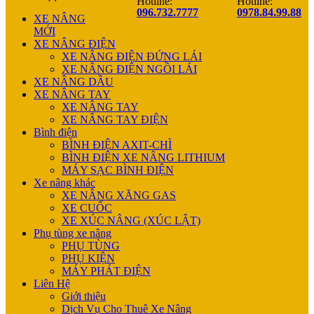
Hotline:
Hotline:
096.732.7777
0978.84.99.88
XE NÂNG
MỚI
XE NÂNG ĐIỆN
XE NÂNG ĐIỆN ĐỨNG LÁI
XE NÂNG ĐIỆN NGỒI LÁI
XE NÂNG DẦU
XE NÂNG TAY
XE NÂNG TAY
XE NÂNG TAY ĐIỆN
Bình điện
BÌNH ĐIỆN AXIT-CHÌ
BÌNH ĐIỆN XE NÂNG LITHIUM
MÁY SẠC BÌNH ĐIỆN
Xe nâng khác
XE NÂNG XĂNG GAS
XE CUỐC
XE XÚC NÂNG (XÚC LẬT)
Phụ tùng xe nâng
PHỤ TÙNG
PHỤ KIỆN
MÁY PHÁT ĐIỆN
Liên Hệ
Giới thiệu
Dịch Vụ Cho Thuê Xe Nâng