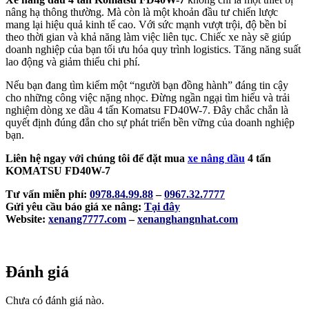
nâng hạ thông thường. Mà còn là một khoản đầu tư chiến lược
mang lại hiệu quả kinh tế cao. Với sức mạnh vượt trội, độ bền bỉ
theo thời gian và khả năng làm việc liên tục. Chiếc xe này sẽ giúp
doanh nghiệp của bạn tối ưu hóa quy trình logistics. Tăng năng suất
lao động và giảm thiểu chi phí.
Nếu bạn đang tìm kiếm một “người bạn đồng hành” đáng tin cậy
cho những công việc nặng nhọc. Đừng ngần ngại tìm hiểu và trải
nghiệm dòng xe dầu 4 tấn Komatsu FD40W-7. Đây chắc chắn là
quyết định đúng đắn cho sự phát triển bền vững của doanh nghiệp
bạn.
Liên hệ ngay với chúng tôi để đặt mua
xe nâng dầu
4 tấn
KOMATSU FD40W-7
Tư vấn miễn phí:
0978.84.99.88
–
0967.32.7777
Gửi yêu cầu báo giá xe nâng:
Tại đây
Website:
xenang7777.com
–
xenanghangnhat.com
Đánh giá
Chưa có đánh giá nào.