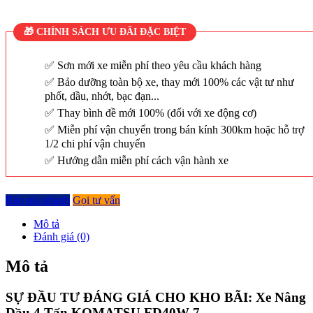
🎁 CHÍNH SÁCH ƯU ĐÃI ĐẶC BIỆT
Sơn mới xe miễn phí theo yêu cầu khách hàng
Bảo dưỡng toàn bộ xe, thay mới 100% các vật tư như
phốt, dầu, nhớt, bạc đạn...
Thay bình đề mới 100% (đối với xe động cơ)
Miễn phí vận chuyển trong bán kính 300km hoặc hỗ trợ
1/2 chi phí vận chuyển
Hướng dẫn miễn phí cách vận hành xe
Báo giá nhanh
Gọi tư vấn
Mô tả
Đánh giá (0)
Mô tả
SỰ ĐẦU TƯ ĐÁNG GIÁ CHO KHO BÃI: Xe Nâng
Dầu 4 Tấn KOMATSU FD40W-7