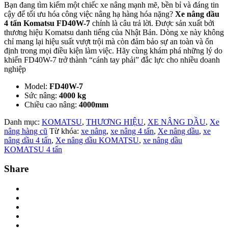
Bạn đang tìm kiếm một chiếc xe nâng mạnh mẽ, bền bỉ và đáng tin
cậy để tối ưu hóa công việc nâng hạ hàng hóa nặng?
Xe nâng dầu
4 tấn Komatsu FD40W-7
chính là câu trả lời. Được sản xuất bởi
thương hiệu Komatsu danh tiếng của Nhật Bản. Dòng xe này không
chỉ mang lại hiệu suất vượt trội mà còn đảm bảo sự an toàn và ổn
định trong mọi điều kiện làm việc. Hãy cùng khám phá những lý do
khiến FD40W-7 trở thành “cánh tay phải” đắc lực cho nhiều doanh
nghiệp
Model:
FD40W-7
Sức nâng:
4000
kg
Chiều cao nâng:
4000mm
Danh mục:
KOMATSU
,
THƯƠNG HIỆU
,
XE NÂNG DẦU
,
Xe
nâng hàng cũ
Từ khóa:
xe nâng
,
xe nâng 4 tấn
,
Xe nâng dầu
,
xe
nâng dầu 4 tấn
,
Xe nâng dầu KOMATSU
,
xe nâng dầu
KOMATSU 4 tấn
Share