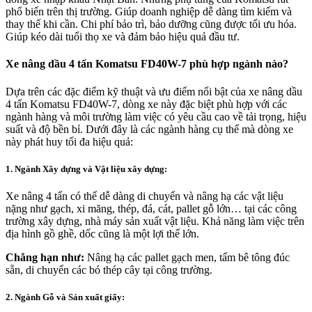
phổ biến trên thị trường. Giúp doanh nghiệp dễ dàng tìm kiếm và
thay thế khi cần. Chi phí bảo trì, bảo dưỡng cũng được tối ưu hóa.
Giúp kéo dài tuổi thọ xe và đảm bảo hiệu quả đầu tư.
Xe nâng dầu 4 tấn Komatsu FD40W-7 phù hợp ngành nào?
Dựa trên các đặc điểm kỹ thuật và ưu điểm nổi bật của xe nâng dầu
4 tấn Komatsu FD40W-7, dòng xe này đặc biệt phù hợp với các
ngành hàng và môi trường làm việc có yêu cầu cao về tải trọng, hiệu
suất và độ bền bỉ. Dưới đây là các ngành hàng cụ thể mà dòng xe
này phát huy tối đa hiệu quả:
1. Ngành Xây dựng và Vật liệu xây dựng:
Xe nâng 4 tấn có thể dễ dàng di chuyển và nâng hạ các vật liệu
nặng như gạch, xi măng, thép, đá, cát, pallet gỗ lớn… tại các công
trường xây dựng, nhà máy sản xuất vật liệu. Khả năng làm việc trên
địa hình gồ ghề, dốc cũng là một lợi thế lớn.
Chẳng hạn như:
Nâng hạ các pallet gạch men, tấm bê tông đúc
sẵn, di chuyển các bó thép cây tại công trường.
2. Ngành Gỗ và Sản xuất giấy: