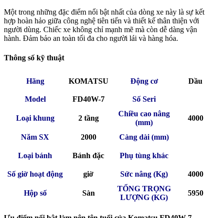
Một trong những đặc điểm nổi bật nhất của dòng xe này là sự kết
hợp hoàn hảo giữa công nghệ tiên tiến và thiết kế thân thiện với
người dùng. Chiếc xe không chỉ mạnh mẽ mà còn dễ dàng vận
hành. Đảm bảo an toàn tối đa cho người lái và hàng hóa.
Thông số kỹ thuật
Hãng
KOMATSU
Động cơ
Dầu
Model
FD40W-7
Số Seri
Chiều cao nâng
Loại khung
2 tầng
4000
(mm)
Năm SX
2000
Càng dài (mm)
Loại bánh
Bánh đặc
Phụ tùng khác
Số giờ hoạt động
giờ
Sức nâng (Kg)
4000
TỔNG TRỌNG
Hộp số
Sàn
5950
LƯỢNG (KG)
Ưu điểm nổi bật làm nên tên tuổi của Komatsu FD40W-7