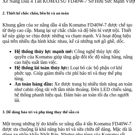
Xe Nâng Dầu 4 Tấn KOMATSU FD40W-7 Sở Hữu Sức Mạnh Vượt 
2. Thiết kế chắc chắn, bền bỉ và an toàn
Khung gầm của xe nâng dầu 4 tấn Komatsu FD40W-7 được chế tạo
từ thép cao cấp. Mang lại sự chắc chắn và độ bền bỉ vượt trội. Thiết
kế này giúp xe chịu được những va chạm mạnh. Và hoạt động hiệu
quả trên nhiều địa hình khác nhau, kể cả những nơi gồ ghề, dốc.
Hệ thống thủy lực mạnh mẽ:
Công nghệ thủy lực độc
quyền của Komatsu giúp tăng gấp đôi tốc độ nâng hàng, nâng
cao hiệu suất làm việc.
Hệ thống lái toàn thủy lực:
Loại bỏ các bộ phận cơ khí
phức tạp. Giúp giảm thiểu chi phí bảo trì và thay thế phụ
tùng.
An toàn hàng đầu:
Xe được trang bị nhiều tính năng an toàn
như cabin rộng rãi với tầm nhìn thoáng. Đèn LED chiếu sáng,
hệ thống phanh hiệu quả. Đảm bảo an toàn tối đa cho người
lái.
3. Dễ dàng bảo trì và phụ tùng thay thế sẵn có
Một trong những lý do khiến xe nâng dầu 4 tấn Komatsu FD40W-7
được ưa chuộng là khả năng bảo trì và sửa chữa dễ dàng. Mặc dù là
dòng xe nhập khẩu Nhật Bản. Nhưng phụ tùng của Komatsu rất