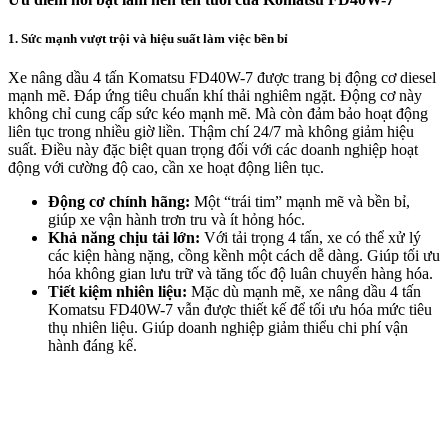
1. Sức mạnh vượt trội và hiệu suất làm việc bền bỉ
Xe nâng dầu 4 tấn Komatsu FD40W-7 được trang bị động cơ diesel
mạnh mẽ. Đáp ứng tiêu chuẩn khí thải nghiêm ngặt. Động cơ này
không chỉ cung cấp sức kéo mạnh mẽ. Mà còn đảm bảo hoạt động
liên tục trong nhiều giờ liền. Thậm chí 24/7 mà không giảm hiệu
suất. Điều này đặc biệt quan trọng đối với các doanh nghiệp hoạt
động với cường độ cao, cần xe hoạt động liên tục.
Động cơ chính hãng:
Một “trái tim” mạnh mẽ và bền bỉ,
giúp xe vận hành trơn tru và ít hỏng hóc.
Khả năng chịu tải lớn:
Với tải trọng 4 tấn, xe có thể xử lý
các kiện hàng nặng, cồng kềnh một cách dễ dàng. Giúp tối ưu
hóa không gian lưu trữ và tăng tốc độ luân chuyển hàng hóa.
Tiết kiệm nhiên liệu:
Mặc dù mạnh mẽ, xe nâng dầu 4 tấn
Komatsu FD40W-7 vẫn được thiết kế để tối ưu hóa mức tiêu
thụ nhiên liệu. Giúp doanh nghiệp giảm thiểu chi phí vận
hành đáng kể.