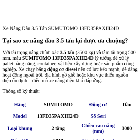
Xe Nâng Dầu 3.5 Tấn SUMUTOMO 13FD35PAXIII24D
Tại sao xe nâng dầu 3.5 tấn lại được ưa chuộng?
Với tải trọng nâng chính xác
3.5 tấn
(3500 kg) và tâm tải trọng 500
mm, mẫu
SUMITOMO 13FD35PAXIII24D
lý tưởng để xử lý
pallet hàng nặng, container, vật liệu xây dựng hoặc sản phẩm công
nghiệp. Xe chạy bằng
động cơ diesel
nên có lực kéo mạnh, dễ dàng
hoạt động ngoài trời, địa hình gồ ghề hoặc khu vực thiếu nguồn
điện ổn định – điều mà xe nâng điện khó đáp ứng.
Thông số kỹ thuật:
Hãng
SUMITOMO
Động cơ
Dầu
Model
13FD35PAXIII24D
Số Seri
Chiều cao nâng
Loại khung
2 tầng
3000
(mm)