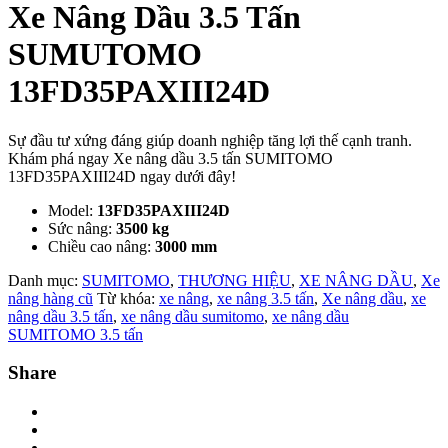
Xe Nâng Dầu 3.5 Tấn
SUMUTOMO
13FD35PAXIII24D
Sự đầu tư xứng đáng giúp doanh nghiệp tăng lợi thế cạnh tranh.
Khám phá ngay Xe nâng dầu 3.5 tấn SUMITOMO
13FD35PAXIII24D ngay dưới đây!
Model:
13FD35PAXIII24D
Sức nâng:
3500 kg
Chiều cao nâng:
3000 mm
Danh mục:
SUMITOMO
,
THƯƠNG HIỆU
,
XE NÂNG DẦU
,
Xe
nâng hàng cũ
Từ khóa:
xe nâng
,
xe nâng 3.5 tấn
,
Xe nâng dầu
,
xe
nâng dầu 3.5 tấn
,
xe nâng dầu sumitomo
,
xe nâng dầu
SUMITOMO 3.5 tấn
Share