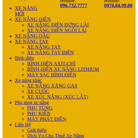
Hotline:
Hotline:
096.732.7777
0978.84.99.88
XE NÂNG
MỚI
XE NÂNG ĐIỆN
XE NÂNG ĐIỆN ĐỨNG LÁI
XE NÂNG ĐIỆN NGỒI LÁI
XE NÂNG DẦU
XE NÂNG TAY
XE NÂNG TAY
XE NÂNG TAY ĐIỆN
Bình điện
BÌNH ĐIỆN AXIT-CHÌ
BÌNH ĐIỆN XE NÂNG LITHIUM
MÁY SẠC BÌNH ĐIỆN
Xe nâng khác
XE NÂNG XĂNG GAS
XE CUỐC
XE XÚC NÂNG (XÚC LẬT)
Phụ tùng xe nâng
PHỤ TÙNG
PHỤ KIỆN
MÁY PHÁT ĐIỆN
Liên Hệ
Giới thiệu
Dịch Vụ Cho Thuê Xe Nâng