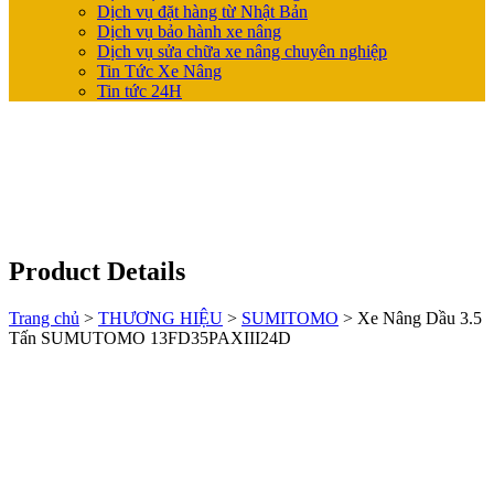
Dịch vụ đặt hàng từ Nhật Bản
Dịch vụ bảo hành xe nâng
Dịch vụ sửa chữa xe nâng chuyên nghiệp
Tin Tức Xe Nâng
Tin tức 24H
Product Details
Trang chủ
>
THƯƠNG HIỆU
>
SUMITOMO
>
Xe Nâng Dầu 3.5
Tấn SUMUTOMO 13FD35PAXIII24D