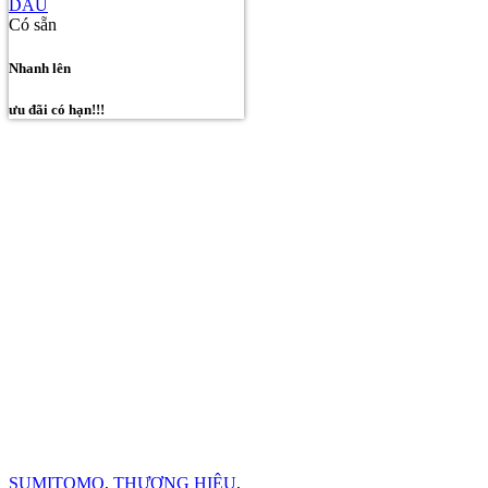
DẦU
Có sẵn
Nhanh lên
ưu đãi có hạn!!!
SUMITOMO
,
THƯƠNG HIỆU
,