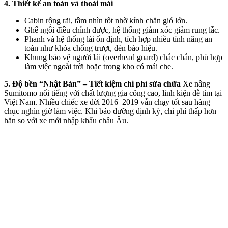
4. Thiết kế an toàn và thoải mái
Cabin rộng rãi, tầm nhìn tốt nhờ kính chắn gió lớn.
Ghế ngồi điều chỉnh được, hệ thống giảm xóc giảm rung lắc.
Phanh và hệ thống lái ổn định, tích hợp nhiều tính năng an
toàn như khóa chống trượt, đèn báo hiệu.
Khung bảo vệ người lái (overhead guard) chắc chắn, phù hợp
làm việc ngoài trời hoặc trong kho có mái che.
5. Độ bền “Nhật Bản” – Tiết kiệm chi phí sửa chữa
Xe nâng
Sumitomo nổi tiếng với chất lượng gia công cao, linh kiện dễ tìm tại
Việt Nam. Nhiều chiếc xe đời 2016–2019 vẫn chạy tốt sau hàng
chục nghìn giờ làm việc. Khi bảo dưỡng định kỳ, chi phí thấp hơn
hẳn so với xe mới nhập khẩu châu Âu.