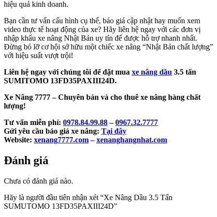
hiệu quả kinh doanh.
Bạn cần tư vấn cấu hình cụ thể, báo giá cập nhật hay muốn xem
video thực tế hoạt động của xe? Hãy liên hệ ngay với các đơn vị
nhập khẩu xe nâng Nhật Bản uy tín để được hỗ trợ nhanh nhất.
Đừng bỏ lỡ cơ hội sở hữu một chiếc xe nâng “Nhật Bản chất lượng”
với hiệu suất vượt trội!
Liên hệ ngay với chúng tôi để đặt mua
xe nâng dầu
3.5 tấn
SUMITOMO 13FD35PAXIII24D.
Xe Nâng 7777 – Chuyên bán và cho thuê xe nâng hàng chất
lượng!
Tư vấn miễn phí:
0978.84.99.88
–
0967.32.7777
Gửi yêu cầu báo giá xe nâng:
Tại đây
Website:
xenang7777.com
–
xenanghangnhat.com
Đánh giá
Chưa có đánh giá nào.
Hãy là người đầu tiên nhận xét “Xe Nâng Dầu 3.5 Tấn
SUMUTOMO 13FD35PAXIII24D
”