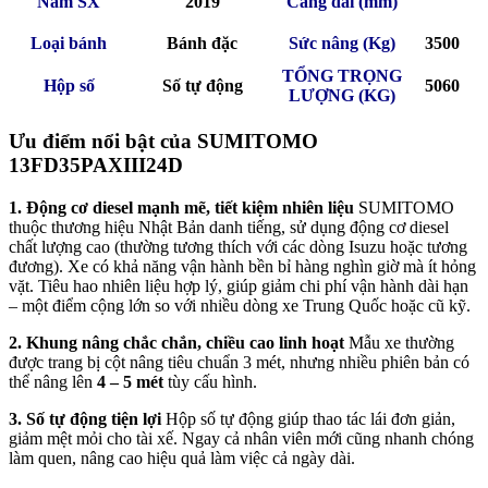
Năm SX
2019
Càng dài (mm)
Loại bánh
Bánh đặc
Sức nâng (Kg)
3500
TỔNG TRỌNG
Hộp số
Số tự động
5060
LƯỢNG (KG)
Ưu điểm nổi bật của SUMITOMO
13FD35PAXIII24D
1. Động cơ diesel mạnh mẽ, tiết kiệm nhiên liệu
SUMITOMO
thuộc thương hiệu Nhật Bản danh tiếng, sử dụng động cơ diesel
chất lượng cao (thường tương thích với các dòng Isuzu hoặc tương
đương). Xe có khả năng vận hành bền bỉ hàng nghìn giờ mà ít hỏng
vặt. Tiêu hao nhiên liệu hợp lý, giúp giảm chi phí vận hành dài hạn
– một điểm cộng lớn so với nhiều dòng xe Trung Quốc hoặc cũ kỹ.
2. Khung nâng chắc chắn, chiều cao linh hoạt
Mẫu xe thường
được trang bị cột nâng tiêu chuẩn 3 mét, nhưng nhiều phiên bản có
thể nâng lên
4 – 5 mét
tùy cấu hình.
3. Số tự động tiện lợi
Hộp số tự động giúp thao tác lái đơn giản,
giảm mệt mỏi cho tài xế. Ngay cả nhân viên mới cũng nhanh chóng
làm quen, nâng cao hiệu quả làm việc cả ngày dài.