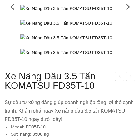
Xe Nâng Dầu 3.5 Tấn
KOMATSU FD35T-10
e
e
Nân
Nân
g
g
Sự đầu tư xứng đáng giúp doanh nghiệp tăng lợi thế cạnh
Điệ
Điệ
tranh. Khám phá ngay Xe nâng dầu 3.5 tấn KOMATSU
n
n
FD35T-10 ngay dưới đây!
Đứ
Ngồ
Model:
FD35T-10
ng
i Lái
Sức nâng:
3500 kg