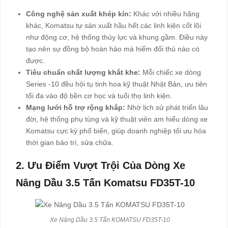
Công nghệ sản xuất khép kín:
Khác với nhiều hãng
khác, Komatsu tự sản xuất hầu hết các linh kiện cốt lõi
như động cơ, hệ thống thủy lực và khung gầm. Điều này
tạo nên sự đồng bộ hoàn hảo mà hiếm đối thủ nào có
được.
Tiêu chuẩn chất lượng khắt khe:
Mỗi chiếc xe dòng
Series -10 đều hội tụ tinh hoa kỹ thuật Nhật Bản, ưu tiên
tối đa vào độ bền cơ học và tuổi thọ linh kiện.
Mạng lưới hỗ trợ rộng khắp:
Nhờ lịch sử phát triển lâu
đời, hệ thống phụ tùng và kỹ thuật viên am hiểu dòng xe
Komatsu cực kỳ phổ biến, giúp doanh nghiệp tối ưu hóa
thời gian bảo trì, sửa chữa.
2. Ưu Điểm Vượt Trội Của Dòng Xe
Nâng Dầu 3.5 Tấn Komatsu FD35T-10
Xe Nâng Dầu 3.5 Tấn KOMATSU FD35T-10