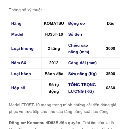
Thông số kỹ thuật
Hãng
KOMATSU
Động cơ
Dầu
Model
FD35T-10
Số Seri
Chiều cao
Loại khung
2 tầng
3000
nâng (mm)
Năm SX
2012
Càng dài (mm)
Loại bánh
Bánh đặc
Sức nâng (Kg)
3500
Số tự
TỔNG TRỌNG
Hộp số
6360
động
LƯỢNG (KG)
Model FD35T-10 mang trong mình những cải tiến đáng giá,
phục vụ trực tiếp cho nhu cầu tăng năng suất lao động:
Động cơ Komatsu 4D98E độc quyền:
Trái tim của xe là