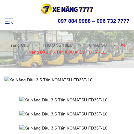
097 884 9988
–
096 732 7777
Trang Chủ
>
THƯƠNG HIỆU
>
KOMATSU
>
Xe
Nâng Dầu 3.5 Tấn KOMATSU FD35T-10