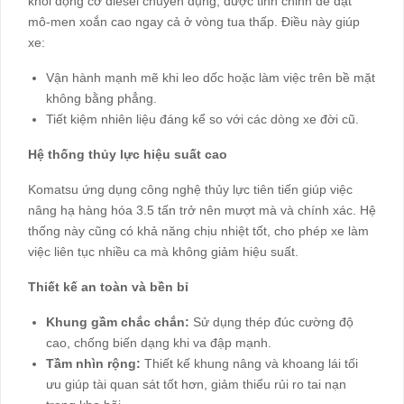
khối động cơ diesel chuyên dụng, được tinh chỉnh để đạt
mô-men xoắn cao ngay cả ở vòng tua thấp. Điều này giúp
xe:
Vận hành mạnh mẽ khi leo dốc hoặc làm việc trên bề mặt
không bằng phẳng.
Tiết kiệm nhiên liệu đáng kể so với các dòng xe đời cũ.
Hệ thống thủy lực hiệu suất cao
Komatsu ứng dụng công nghệ thủy lực tiên tiến giúp việc
nâng hạ hàng hóa 3.5 tấn trở nên mượt mà và chính xác. Hệ
thống này cũng có khả năng chịu nhiệt tốt, cho phép xe làm
việc liên tục nhiều ca mà không giảm hiệu suất.
Thiết kế an toàn và bền bỉ
Khung gầm chắc chắn:
Sử dụng thép đúc cường độ
cao, chống biến dạng khi va đập mạnh.
Tầm nhìn rộng:
Thiết kế khung nâng và khoang lái tối
ưu giúp tài quan sát tốt hơn, giảm thiểu rủi ro tai nạn