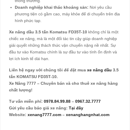
thông thường.
Doanh nghiệp khai thác khoáng sản:
Nơi yêu cầu
phương tiện có gầm cao, máy khỏe để di chuyển trên địa
hình phức tạp.
Xe nâng dầu 3.5 tấn Komatsu FD35T-10
không chỉ là một
chiếc xe nâng, mà là một đối tác tin cậy giúp doanh nghiệp
giải quyết những thách thức vận chuyển nặng nề nhất. Sự
đầu tư vào Komatsu chính là sự đầu tư vào tính ổn định và
lợi ích kinh tế dài hạn.
Liên hệ ngay với chúng tôi để đặt mua
xe nâng dầu
3.5
tấn KOMATSU FD35T-10.
Xe Nâng 7777 – Chuyên bán và cho thuê xe nâng hàng
chất lượng!
Tư vấn miễn phí:
0978.84.99.88
–
0967.32.7777
Gửi yêu cầu báo giá xe nâng:
Tại đây
Website:
xenang7777.com
–
xenanghangnhat.com