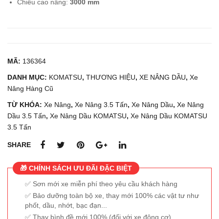
Lái
1.5
Chiều cao nâng:
3000 mm
1.8
Tấn
Tấn
KO
NIC
MA
HIY
TS
MÃ:
136364
U
U
DANH MỤC:
KOMATSU
,
THƯƠNG HIỆU
,
XE NÂNG DẦU
FB
,
Xe
FB1
Nâng Hàng Cũ
RM
5-
W1
12
TỪ KHÓA:
Xe Nâng
,
Xe Nâng 3.5 Tấn
,
Xe Nâng Dầu
,
Xe Nâng
8-
Dầu 3.5 Tấn
,
Xe Nâng Dầu KOMATSU
,
Xe Nâng Dầu KOMATSU
3.5 Tấn
85-
550
SHARE
MF
CS
🎁 CHÍNH SÁCH ƯU ĐÃI ĐẶC BIỆT
Sơn mới xe miễn phí theo yêu cầu khách hàng
Bảo dưỡng toàn bộ xe, thay mới 100% các vật tư như
phốt, dầu, nhớt, bạc đạn...
Thay bình đề mới 100% (đối với xe động cơ)