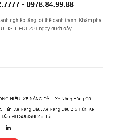
2.7777
-
0978.84.99.88
g
g
Dầu
Điệ
anh nghiệp tăng lợi thế cạnh tranh. Khám phá
2.5
n
SUBISHI FDE20T ngay dưới đây!
Tấn
Ngồ
TO
i Lái
YO
500
TA
kg
02-
TO
8FD
YO
25
TA
3FB
K5
ƠNG HIỆU
,
XE NÂNG DẦU
,
Xe Nâng Hàng Cũ
.5 Tấn
,
Xe Nâng Dầu
,
Xe Nâng Dầu 2.5 Tấn
,
Xe
 Dầu MITSUBISHI 2.5 Tấn