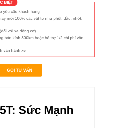
C BIỆT
eo yêu cầu khách hàng
hay mới 100% các vật tư như phốt, dầu, nhớt,
đối với xe động cơ)
ng bán kính 300km hoặc hỗ trợ 1/2 chi phí vận
h vận hành xe
GỌI TƯ VẤN
25T: Sức Mạnh