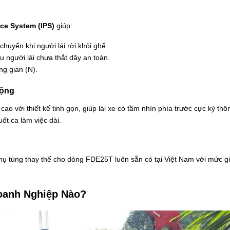
ce System (IPS)
giúp:
huyển khi người lái rời khỏi ghế.
 người lái chưa thắt dây an toàn.
ng gian (N).
Rộng
 với thiết kế tinh gọn, giúp lái xe có tầm nhìn phía trước cực kỳ thô
uốt ca làm việc dài.
ụ tùng thay thế cho dòng FDE25T luôn sẵn có tại Việt Nam với mức giá 
oanh Nghiệp Nào?