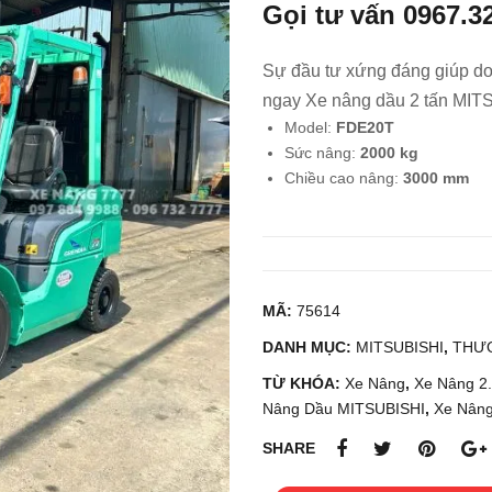
Gọi tư vấn
0967.3
Sự đầu tư xứng đáng giúp do
ngay Xe nâng dầu 2 tấn MIT
Model:
FDE20T
Sức nâng:
2000 kg
Chiều cao nâng:
3000 mm
MÃ:
75614
DANH MỤC:
MITSUBISHI
,
THƯ
TỪ KHÓA:
Xe Nâng
,
Xe Nâng 2
Nâng Dầu MITSUBISHI
,
Xe Nâng
SHARE