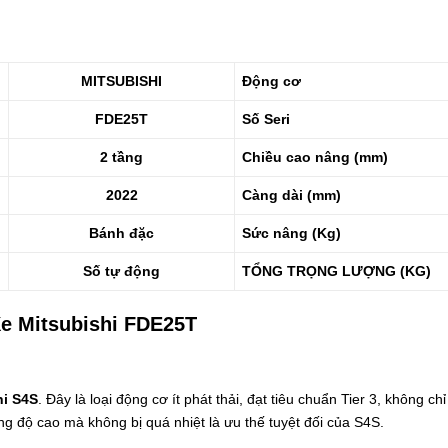
MITSUBISHI
Động cơ
FDE25T
Số Seri
2 tầng
Chiều cao nâng (mm)
2022
Càng dài (mm)
Bánh đặc
Sức nâng (Kg)
Số tự động
TỔNG TRỌNG LƯỢNG (KG)
Xe Mitsubishi FDE25T
hi S4S
. Đây là loại động cơ ít phát thải, đạt tiêu chuẩn Tier 3, không c
ờng độ cao mà không bị quá nhiệt là ưu thế tuyệt đối của S4S.