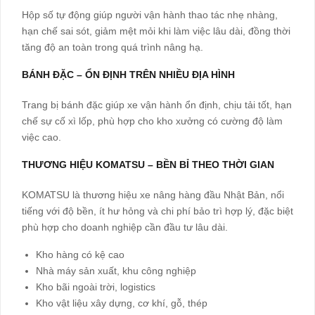
Hộp số tự động giúp người vận hành thao tác nhẹ nhàng,
hạn chế sai sót, giảm mệt mỏi khi làm việc lâu dài, đồng thời
tăng độ an toàn trong quá trình nâng hạ.
BÁNH ĐẶC – ỔN ĐỊNH TRÊN NHIỀU ĐỊA HÌNH
Trang bị bánh đặc giúp xe vận hành ổn định, chịu tải tốt, hạn
chế sự cố xì lốp, phù hợp cho kho xưởng có cường độ làm
việc cao.
THƯƠNG HIỆU KOMATSU – BỀN BỈ THEO THỜI GIAN
KOMATSU là thương hiệu xe nâng hàng đầu Nhật Bản, nổi
tiếng với độ bền, ít hư hỏng và chi phí bảo trì hợp lý, đặc biệt
phù hợp cho doanh nghiệp cần đầu tư lâu dài.
Kho hàng có kệ cao
Nhà máy sản xuất, khu công nghiệp
Kho bãi ngoài trời, logistics
Kho vật liệu xây dựng, cơ khí, gỗ, thép