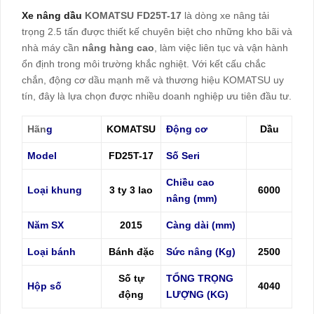
Xe nâng dầu
KOMATSU FD25T-17
là dòng xe nâng tải
trọng 2.5 tấn được thiết kế chuyên biệt cho những kho bãi và
nhà máy cần
nâng hàng cao
, làm việc liên tục và vận hành
ổn định trong môi trường khắc nghiệt. Với kết cấu chắc
chắn, động cơ dầu mạnh mẽ và thương hiệu KOMATSU uy
tín, đây là lựa chọn được nhiều doanh nghiệp ưu tiên đầu tư.
Hãn
g
KOMATSU
Động cơ
Dầu
Model
FD25T-17
Số Seri
Chiều cao
Loại khung
3 ty 3 lao
6000
nâng (mm)
Năm SX
2015
Càng dài (mm)
Loại bánh
Bánh đặc
Sức nâng (Kg)
2500
Số tự
TỔNG TRỌNG
Hộp số
4040
động
LƯỢNG (KG)