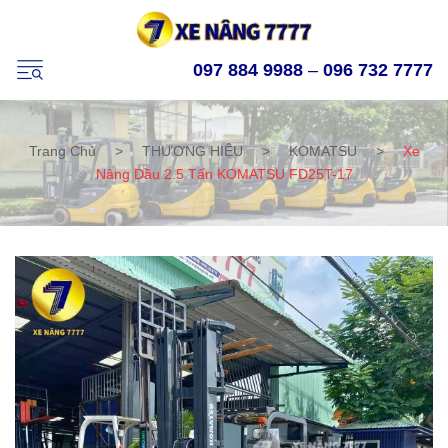
097 884 9988
–
096 732 7777
Trang Chủ
>
THƯƠNG HIỆU
>
KOMATSU
>
Xe
Nâng Dầu 2.5 Tấn KOMATSU FD25T-17