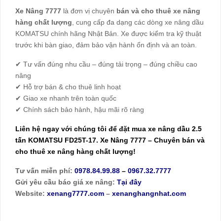
Xe Nâng 7777
là đơn vị chuyên
bán và cho thuê xe nâng
hàng chất lượng
, cung cấp đa dạng các dòng xe nâng dầu
KOMATSU chính hãng Nhật Bản. Xe được kiểm tra kỹ thuật
trước khi bàn giao, đảm bảo vận hành ổn định và an toàn.
✔ Tư vấn đúng nhu cầu – đúng tải trọng – đúng chiều cao
nâng
✔ Hỗ trợ bán & cho thuê linh hoạt
✔ Giao xe nhanh trên toàn quốc
✔ Chính sách bảo hành, hậu mãi rõ ràng
Liên hệ ngay với chúng tôi để đặt mua
xe nâng dầu
2.5
tấn KOMATSU FD25T-17. Xe Nâng 7777 – Chuyên bán và
cho thuê xe nâng hàng chất lượng!
Tư vấn miễn phí:
0978.84.99.88
–
0967.32.7777
Gửi yêu cầu báo giá xe nâng:
Tại đây
Website:
xenang7777.com
–
xenanghangnhat.com