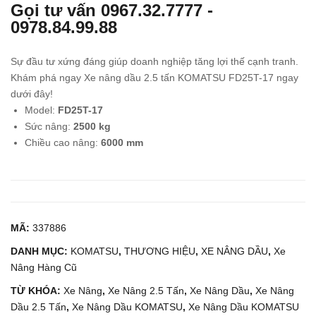
Gọi tư vấn
0967.32.7777
-
g
g
0978.84.99.88
Dầu
Dầu
1.5
4.5
Sự đầu tư xứng đáng giúp doanh nghiệp tăng lợi thế cạnh tranh.
Tấn
Tấn
Khám phá ngay Xe nâng dầu 2.5 tấn KOMATSU FD25T-17 ngay
UNI
TO
dưới đây!
CA
YO
Model:
FD25T-17
Sức nâng:
2500 kg
RRI
TA
Chiều cao nâng:
6000 mm
ER
8FD
S
45
FD1
5T1
4
MÃ:
337886
DANH MỤC:
KOMATSU
,
THƯƠNG HIỆU
,
XE NÂNG DẦU
,
Xe
Nâng Hàng Cũ
TỪ KHÓA:
Xe Nâng
,
Xe Nâng 2.5 Tấn
,
Xe Nâng Dầu
,
Xe Nâng
Dầu 2.5 Tấn
,
Xe Nâng Dầu KOMATSU
,
Xe Nâng Dầu KOMATSU