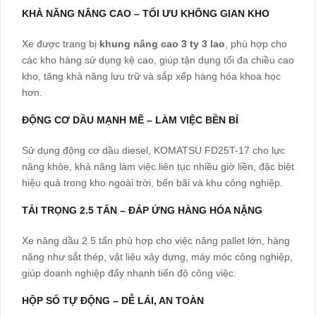
KHẢ NĂNG NÂNG CAO – TỐI ƯU KHÔNG GIAN KHO
Xe được trang bị
khung nâng cao 3 ty 3 lao
, phù hợp cho
các kho hàng sử dụng kệ cao, giúp tận dụng tối đa chiều cao
kho, tăng khả năng lưu trữ và sắp xếp hàng hóa khoa học
hơn.
ĐỘNG CƠ DẦU MẠNH MẼ – LÀM VIỆC BỀN BỈ
Sử dụng động cơ dầu diesel, KOMATSU FD25T-17 cho lực
nâng khỏe, khả năng làm việc liên tục nhiều giờ liền, đặc biệt
hiệu quả trong kho ngoài trời, bến bãi và khu công nghiệp.
TẢI TRỌNG 2.5 TẤN – ĐÁP ỨNG HÀNG HÓA NẶNG
Xe nâng dầu 2.5 tấn phù hợp cho việc nâng pallet lớn, hàng
nặng như sắt thép, vật liệu xây dựng, máy móc công nghiệp,
giúp doanh nghiệp đẩy nhanh tiến độ công việc.
HỘP SỐ TỰ ĐỘNG – DỄ LÁI, AN TOÀN