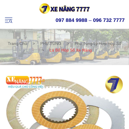
097 884 9988
–
096 732 7777
Trang Chủ
>
PHỤ TÙNG
>
Phụ Tùng Ly Hợp Hộp Số
>
Lá Bố Hộp Số Xe Nâng