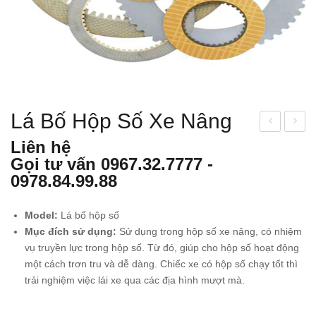
Lá Bố Hộp Số Xe Nâng
ọc
ơm
Liên hệ
Dầu
Thủ
Gọi tư vấn
0967.32.7777
-
Xe
y
0978.84.99.88
Nân
Lực
g
Xe
Model:
Lá bố hộp số
Nân
Mục đích sử dụng:
Sử dụng trong hộp số xe nâng, có nhiệm
vụ truyền lực trong hộp số. Từ đó, giúp cho hộp số hoạt động
g
một cách trơn tru và dễ dàng. Chiếc xe có hộp số chạy tốt thì
trải nghiệm việc lái xe qua các địa hình mượt mà.