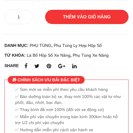
Lá
THÊM VÀO GIỎ HÀNG
Bố
Hộp
Số
Xe
DANH MỤC:
PHỤ TÙNG
,
Phụ Tùng Ly Hợp Hộp Số
Nâng
số
TỪ KHÓA:
Lá Bố Hộp Số Xe Nâng
,
Phụ Tùng Xe Nâng
lượng
SHARE
🎁 CHÍNH SÁCH ƯU ĐÃI ĐẶC BIỆT
Sơn mới xe miễn phí theo yêu cầu khách hàng
Bảo dưỡng toàn bộ xe, thay mới 100% các vật tư như
phốt, dầu, nhớt, bạc đạn...
Thay bình đề mới 100% (đối với xe động cơ)
Miễn phí vận chuyển trong bán kính 300km hoặc hỗ
trợ 1/2 chi phí vận chuyển
Hướng dẫn miễn phí cách vận hành xe