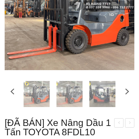
[ĐÃ BÁN] Xe Nâng Dầu 1
Tấn TOYOTA 8FDL10
ĐÃ
ĐÃ
BÁ
BÁ