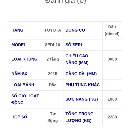
Đánh giá (0)
Dầu
HÃNG
TOYOTA
ĐỘNG CƠ
(diesel)
MODEL
8FDL10
SỐ SERI
CHIỀU CAO
LOẠI KHUNG
2 tầng
3000
NÂNG (MM)
NĂM SX
2015
CÀNG DÀI (MM)
LOẠI BÁNH
Đặc
PHỤ TÙNG KHÁC
SỐ GIỜ HOẠT
SỨC NÂNG (KG)
1000
ĐỘNG
Tự
TỔNG TRỌNG
HỘP SỐ
2280
động
LƯỢNG (KG)