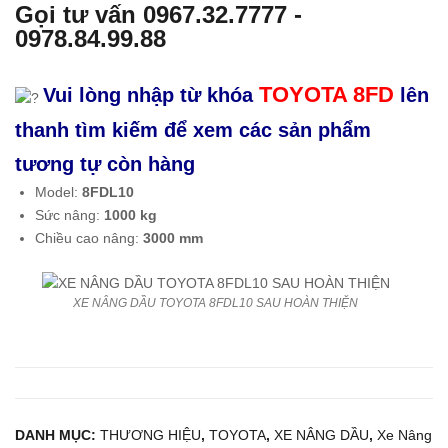
Gọi tư vấn
0967.32.7777
-
N]X
N]
0978.84.99.88
e
Xe
nân
nân
TOYOTA 8FD
Vui lòng nhập từ khóa
lên
g
g
thanh tìm kiếm để xem các sản phẩm
dầu
điện
2.5
đứn
tương tự còn hàng
tấn
g lái
Model:
8FDL10
KO
1.5
Sức nâng:
1000 kg
MA
tấn
Chiều cao nâng:
3000 mm
TS
NIC
U
HIY
XE NÂNG DẦU TOYOTA 8FDL10 SAU HOÀN THIỆN
FD2
U
5T-
FB
17
RM
15-
75-
DANH MỤC:
THƯƠNG HIỆU
,
TOYOTA
,
XE NÂNG DẦU
,
Xe Nâng
300