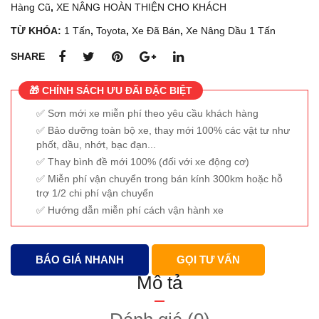
Hàng Cũ
,
XE NÂNG HOÀN THIỆN CHO KHÁCH
TỪ KHÓA:
1 Tấn
,
Toyota
,
Xe Đã Bán
,
Xe Nâng Dầu 1 Tấn
SHARE
🎁 CHÍNH SÁCH ƯU ĐÃI ĐẶC BIỆT
Sơn mới xe miễn phí theo yêu cầu khách hàng
Bảo dưỡng toàn bộ xe, thay mới 100% các vật tư như
phốt, dầu, nhớt, bạc đạn...
Thay bình đề mới 100% (đối với xe động cơ)
Miễn phí vận chuyển trong bán kính 300km hoặc hỗ
trợ 1/2 chi phí vận chuyển
Hướng dẫn miễn phí cách vận hành xe
BÁO GIÁ NHANH
GỌI TƯ VẤN
Mô tả