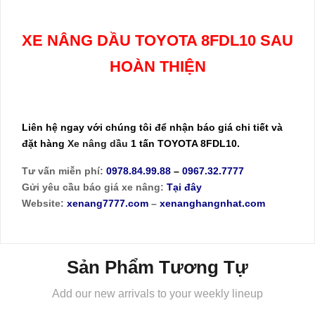
XE NÂNG DẦU TOYOTA 8FDL10 SAU
HOÀN THIỆN
Liên hệ ngay với chúng tôi để nhận báo giá chi tiết và
đặt hàng
Xe nâng dầu
1 tấn TOYOTA 8FDL10.
Tư vấn miễn phí:
0978.84.99.88
–
0967.32.7777
Gửi yêu cầu báo giá xe nâng:
Tại đây
Website:
xenang7777.com
–
xenanghangnhat.com
Sản Phẩm Tương Tự
Add our new arrivals to your weekly lineup