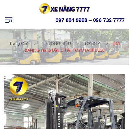
097 884 9988
–
096 732 7777
Trang Chủ
>
THƯƠNG HIỆU
>
TOYOTA
>
[ĐÃ
BÁN] Xe Nâng Dầu 1 Tấn TOYOTA 8FDL10