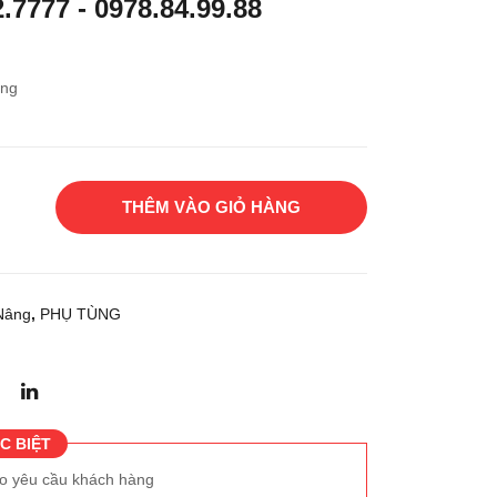
2.7777
-
0978.84.99.88
độn
dầu
g
xe
cơ
nân
âng
xe
g
nân
g
THÊM VÀO GIỎ HÀNG
Nâng
,
PHỤ TÙNG
C BIỆT
eo yêu cầu khách hàng