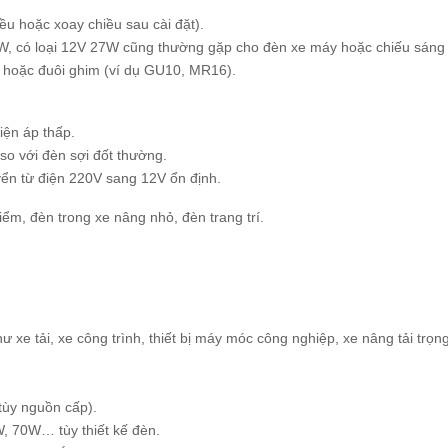
ều hoặc xoay chiều sau cài đặt).
W, có loại 12V 27W cũng thường gặp cho đèn xe máy hoặc chiếu sáng
 hoặc đuôi ghim (ví dụ GU10, MR16).
iện áp thấp.
o với đèn sợi đốt thường.
ển từ điện 220V sang 12V ổn định.
ểm, đèn trong xe nâng nhỏ, đèn trang trí.
xe tải, xe công trình, thiết bị máy móc công nghiệp, xe nâng tải trọng
tùy nguồn cấp).
 70W… tùy thiết kế đèn.