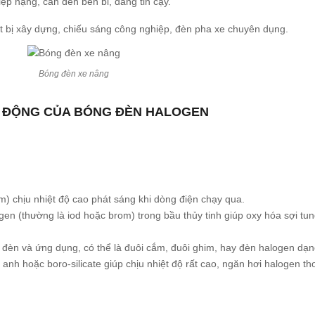
ệp nặng, cần đèn bền bỉ, đáng tin cậy.
t bị xây dựng, chiếu sáng công nghiệp, đèn pha xe chuyên dụng.
Bóng đèn xe nâng
T ĐỘNG CỦA BÓNG ĐÈN HALOGEN
m) chịu nhiệt độ cao phát sáng khi dòng điện chạy qua.
en (thường là iod hoặc brom) trong bầu thủy tinh giúp oxy hóa sợi tungs
 đèn và ứng dụng, có thể là đuôi cắm, đuôi ghim, hay đèn halogen dạn
 anh hoặc boro-silicate giúp chịu nhiệt độ rất cao, ngăn hơi halogen t