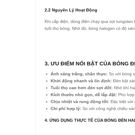
2.2 Nguyên Lý Hoạt Động
Khi cấp điện, dòng điện chạy qua sợi tungsten 
tuổi thọ bóng. Nhờ đó, bóng halogen có độ sán
3. ƯU ĐIỂM NỔI BẬT CỦA BÓNG Đ
Ánh sáng trắng, chân thực:
So với bóng s
Khởi động nhanh và ổn định:
Đèn bật sán
Tuổi thọ cao hơn đèn sợi đốt:
Nhờ khí hal
Kích thước nhỏ gọn, dễ lắp đặt:
Phù hợp v
Chịu nhiệt và rung động tốt:
Đặc biệt với 
Chi phí hợp lý:
So với công nghệ chiếu sán
4. ỨNG DỤNG THỰC TẾ CỦA BÓNG ĐÈN HA