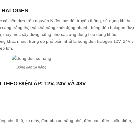
N HALOGEN
c cải tiến dựa trên nguyên lý đèn sợi đốt truyền thống, sử dụng khí ha
 sáng trắng thật và khả năng khởi động nhanh, bóng đèn halogen được 
âng, máy móc xây dựng, cũng như các ứng dụng tiêu dùng khác.
động khác nhau, trong đó phổ biến nhất là bóng đèn halogen 12V, 24V
ệp lớn.
Bóng đèn xe nâng
THEO ĐIỆN ÁP: 12V, 24V VÀ 48V
g cho ô tô, xe máy, đèn pha xe nâng nhỏ, đèn bàn, đèn chiếu điểm, 