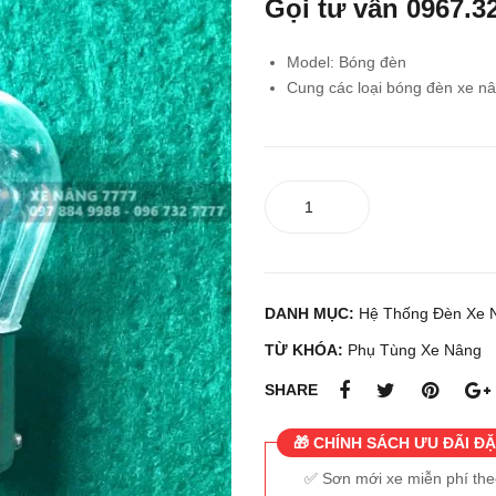
Gọi tư vấn
0967.3
Model: Bóng đèn
Cung các loại bóng đèn xe n
Bóng
đèn
xe
nâng
số
DANH MỤC:
Hệ Thống Đèn Xe 
lượng
TỪ KHÓA:
Phụ Tùng Xe Nâng
SHARE
🎁 CHÍNH SÁCH ƯU ĐÃI ĐẶ
Sơn mới xe miễn phí th