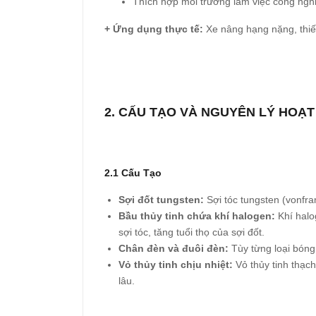
Thích hợp môi trường làm việc công nghi
+ Ứng dụng thực tế:
Xe nâng hạng nặng, thiế
2. CẤU TẠO VÀ NGUYÊN LÝ HOẠ
2.1 Cấu Tạo
Sợi đốt tungsten:
Sợi tóc tungsten (vonfra
Bầu thủy tinh chứa khí halogen:
Khí halog
sợi tóc, tăng tuổi thọ của sợi đốt.
Chân đèn và đuôi đèn:
Tùy từng loại bóng
Vỏ thủy tinh chịu nhiệt:
Vỏ thủy tinh thạch
lâu.