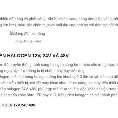
khiến nó nóng và phát sáng. Khí halogen trong bóng đèn giúp vòng tuần 
g lớn hơn, màu sắc chân thực và tuổi thọ cao hơn so với đèn sợi đốt t
Bóng đèn xe nâng
ÈN HALOGEN 12V, 24V VÀ 48V
ợi đốt truyền thống, ánh sáng halogen sáng hơn, màu sắc trung thực,
g ngay lập tức không lo bị nhấp nháy hay trễ sáng.
ogen, tuổi thọ bóng halogen tăng lên khoảng 2-3 lần so với đèn sợi đố
ới nhiều thiết bị, chi tiết máy khác nhau từ xe nâng, xe máy đến thiết
đèn halogen 24V, 48V, phù hợp môi trường làm việc khắc nghiệt, rung 
g cao cấp khác như LED hay HID, bóng đèn halogen có giá thành phải
LOGEN 12V 24V 48V