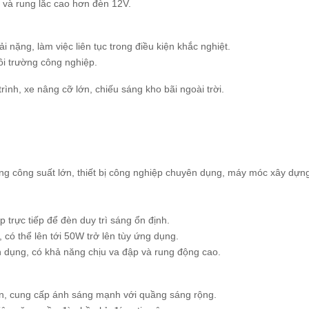
t và rung lắc cao hơn đèn 12V.
i nặng, làm việc liên tục trong điều kiện khắc nghiệt.
ôi trường công nghiệp.
rình, xe nâng cỡ lớn, chiếu sáng kho bãi ngoài trời.
ng công suất lớn, thiết bị công nghiệp chuyên dụng, máy móc xây dựn
 trực tiếp để đèn duy trì sáng ổn định.
có thể lên tới 50W trở lên tùy ứng dụng.
 dụng, có khả năng chịu va đập và rung động cao.
lớn, cung cấp ánh sáng mạnh với quầng sáng rộng.