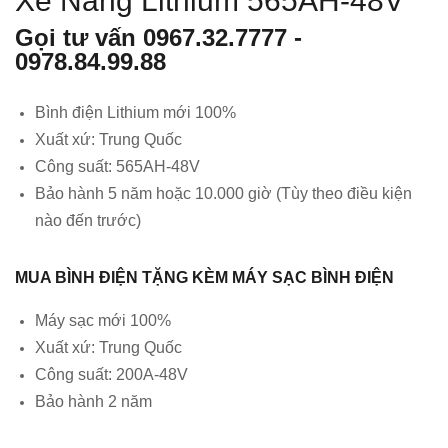
Xe Nâng Lithium 565AH-48V
Ắc
Ắc
Gọi tư vấn
0967.32.7777
-
Quy
Quy
0978.84.99.88
/
/
Bìn
Bìn
Bình điện Lithium mới 100%
h
h
Xuất xứ: Trung Quốc
Điệ
Điệ
Công suất: 565AH-48V
n
n
Bảo hành 5 năm hoặc 10.000 giờ (Tùy theo điều kiện
Xe
Xe
nào đến trước)
Nân
Nân
g
g
MUA BÌNH ĐIỆN TẶNG KÈM MÁY SẠC BÌNH ĐIỆN
Lithi
Lithi
um
um
Máy sạc mới 100%
560
525
Xuất xứ: Trung Quốc
AH-
AH-
Công suất: 200A-48V
48V
48V
Bảo hành 2 năm