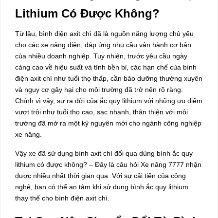
Lithium Có Được Không?
Từ lâu, bình điện axit chì đã là nguồn năng lượng chủ yếu
cho các xe nâng điện, đáp ứng nhu cầu vận hành cơ bản
của nhiều doanh nghiệp. Tuy nhiên, trước yêu cầu ngày
càng cao về hiệu suất và tính bền bỉ, các hạn chế của bình
điện axit chì như tuổi thọ thấp, cần bảo dưỡng thường xuyên
và nguy cơ gây hại cho môi trường đã trở nên rõ ràng.
Chính vì vậy, sự ra đời của ắc quy lithium với những ưu điểm
vượt trội như tuổi thọ cao, sạc nhanh, thân thiện với môi
trường đã mở ra một kỷ nguyên mới cho ngành công nghiệp
xe nâng.
Vậy xe đã sử dụng bình axit chì đổi qua dùng bình ắc quy
lithium có được không? – Đây là câu hỏi Xe nâng 7777 nhận
được nhiều nhất thời gian qua. Với sự cải tiến của công
nghệ, bạn có thể an tâm khi sử dụng bình ắc quy lithium
thay thế cho bình điện axit chì.