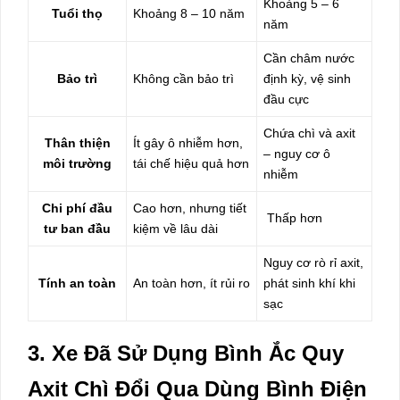
Khoảng 5 – 6
Tuổi thọ
Khoảng 8 – 10 năm
năm
Cần châm nước
Bảo trì
Không cần bảo trì
định kỳ, vệ sinh
đầu cực
Chứa chì và axit
Thân thiện
Ít gây ô nhiễm hơn,
– nguy cơ ô
môi trường
tái chế hiệu quả hơn
nhiễm
Chi phí đầu
Cao hơn, nhưng tiết
Thấp hơn
tư ban đầu
kiệm về lâu dài
Nguy cơ rò rỉ axit,
Tính an toàn
An toàn hơn, ít rủi ro
phát sinh khí khi
sạc
3. Xe Đã Sử Dụng Bình Ắc Quy
Axit Chì Đổi Qua Dùng Bình Điện