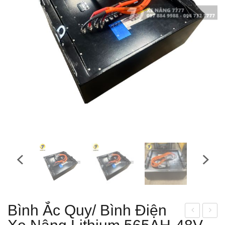
Bình Ắc Quy/ Bình Điện
ình
ình