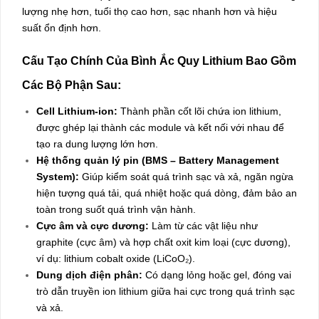
lượng nhẹ hơn, tuổi thọ cao hơn, sạc nhanh hơn và hiệu
suất ổn định hơn.
Cấu Tạo Chính Của Bình Ắc Quy Lithium Bao Gồm
Các Bộ Phận Sau:
Cell Lithium-ion:
Thành phần cốt lõi chứa ion lithium,
được ghép lại thành các module và kết nối với nhau để
tạo ra dung lượng lớn hơn.
Hệ thống quản lý pin (BMS – Battery Management
System):
Giúp kiểm soát quá trình sạc và xả, ngăn ngừa
hiện tượng quá tải, quá nhiệt hoặc quá dòng, đảm bảo an
toàn trong suốt quá trình vận hành.
Cực âm và cực dương:
Làm từ các vật liệu như
graphite (cực âm) và hợp chất oxit kim loại (cực dương),
ví dụ: lithium cobalt oxide (LiCoO₂).
Dung dịch điện phân:
Có dạng lỏng hoặc gel, đóng vai
trò dẫn truyền ion lithium giữa hai cực trong quá trình sạc
và xả.