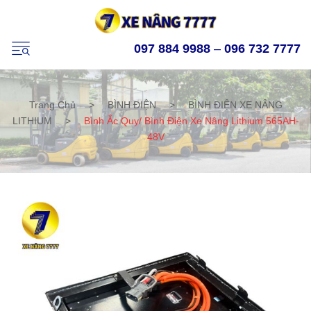
097 884 9988
–
096 732 7777
Trang Chủ
>
BÌNH ĐIỆN
>
BÌNH ĐIỆN XE NÂNG
LITHIUM
>
Bình Ắc Quy/ Bình Điện Xe Nâng Lithium 565AH-
48V