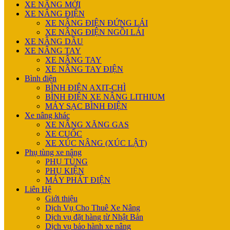
XE NÂNG MỚI
XE NÂNG ĐIỆN
XE NÂNG ĐIỆN ĐỨNG LÁI
XE NÂNG ĐIỆN NGỒI LÁI
XE NÂNG DẦU
XE NÂNG TAY
XE NÂNG TAY
XE NÂNG TAY ĐIỆN
Bình điện
BÌNH ĐIỆN AXIT-CHÌ
BÌNH ĐIỆN XE NÂNG LITHIUM
MÁY SẠC BÌNH ĐIỆN
Xe nâng khác
XE NÂNG XĂNG GAS
XE CUỐC
XE XÚC NÂNG (XÚC LẬT)
Phụ tùng xe nâng
PHỤ TÙNG
PHỤ KIỆN
MÁY PHÁT ĐIỆN
Liên Hệ
Giới thiệu
Dịch Vụ Cho Thuê Xe Nâng
Dịch vụ đặt hàng từ Nhật Bản
Dịch vụ bảo hành xe nâng