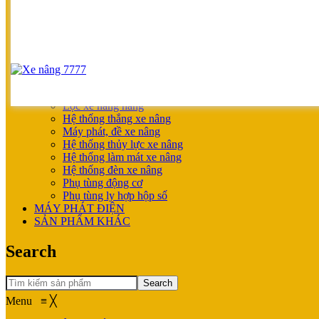
SẢN PHẨM ƯU ĐÃI
XE NÂNG HOÀN THIỆN CHO KHÁCH
MÁY SẠC BÌNH ĐIỆN
XE NÂNG TAY
XE NÂNG TAY
XE NÂNG TAY ĐIỆN
XE NÂNG MỚI
PHỤ TÙNG
Lọc xe nâng hàng
Hệ thống thắng xe nâng
Máy phát, đề xe nâng
Hệ thống thủy lực xe nâng
Hệ thống làm mát xe nâng
Hệ thống đèn xe nâng
Phụ tùng động cơ
Phụ tùng ly hợp hộp số
MÁY PHÁT ĐIỆN
SẢN PHẨM KHÁC
Search
Search
Menu
≡
╳