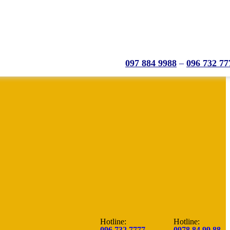
097 884 9988
–
096 732 77
Hotline:
Hotline:
096.732.7777
0978.84.99.88