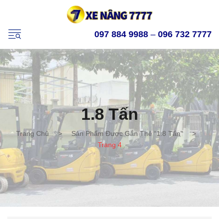
097 884 9988
–
096 732 7777
1.8 Tấn
Trang Chủ
>
Sản Phẩm Được Gắn Thẻ “1.8 Tấn”
>
Trang 4