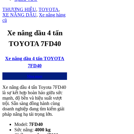
THƯƠNG HIỆU
,
TOYOTA
,
XE NÂNG DẦU
,
Xe nâng hàng
cũ
Xe nâng dầu 4 tấn
TOYOTA 7FD40
Xe nâng dầu 4 tấn TOYOTA
7FD40
Mua ngay
Xe nâng dầu 4 tấn Toyota 7FD40
là sự kết hợp hoàn hảo giữa sức
mạnh, độ bền và hiệu suất vượt
trội. Sẵn sàng đồng hành cùng
doanh nghiệp đang tìm kiếm giải
pháp nâng hạ tải trọng lớn.
Model:
7FD40
Sức nâng:
4000
kg