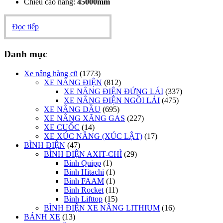
Chiều cao nâng:
45000mm
Đọc tiếp
Danh mục
Xe nâng hàng cũ
(1773)
XE NÂNG ĐIỆN
(812)
XE NÂNG ĐIỆN ĐỨNG LÁI
(337)
XE NÂNG ĐIỆN NGỒI LÁI
(475)
XE NÂNG DẦU
(695)
XE NÂNG XĂNG GAS
(227)
XE CUỐC
(14)
XE XÚC NÂNG (XÚC LẬT)
(17)
BÌNH ĐIỆN
(47)
BÌNH ĐIỆN AXIT-CHÌ
(29)
Bình Quipp
(1)
Bình Hitachi
(1)
Bình FAAM
(1)
Bình Rocket
(11)
Bình Lifttop
(15)
BÌNH ĐIỆN XE NÂNG LITHIUM
(16)
BÁNH XE
(13)