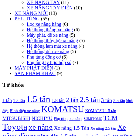
XE NÂNG TAY
(11)
XE NÂNG TAY ĐIỆN
(10)
XE NÂNG MỚI
(13)
PHỤ TÙNG
(55)
Lọc xe nâng hàng
(6)
Hệ thống thắng xe nâng
(6)
Máy phát, đề xe nâng
(5)
Hệ thống thủy lực xe nâng
(5)
Hệ thống làm mát xe nâng
(4)
Hệ thống đèn xe nâng
(5)
Phụ tùng động cơ
(6)
Phụ tùng ly hợp hộp số
(7)
MÁY PHÁT ĐIỆN
(1)
SẢN PHẨM KHÁC
(9)
Từ khóa
1.5 tấn
2.5 tấn
2 tấn
3 tấn
1 tấn
1.8 tấn
1.3 tấn
3.5 tấn
bình
KOMATSU
điện
Bình điện xe nâng
KOMATSU 1.5 tấn
TCM
MITSUBISHI
NICHIYU
Phụ tùng xe nâng
SUMITOMO
Toyota
xe nâng
Xe
Xe nâng 1.5 Tấn
Xe nâng 2.5 tấn
nâng dầu