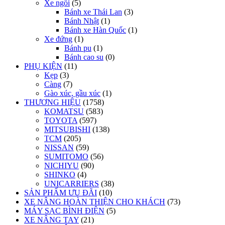
Xe ngồi
(5)
Bánh xe Thái Lan
(3)
Bánh Nhật
(1)
Bánh xe Hàn Quốc
(1)
Xe đứng
(1)
Bánh pu
(1)
Bánh cao su
(0)
PHỤ KIỆN
(11)
Kẹp
(3)
Càng
(7)
Gào xúc, gầu xúc
(1)
THƯƠNG HIỆU
(1758)
KOMATSU
(583)
TOYOTA
(597)
MITSUBISHI
(138)
TCM
(205)
NISSAN
(59)
SUMITOMO
(56)
NICHIYU
(90)
SHINKO
(4)
UNICARRIERS
(38)
SẢN PHẨM ƯU ĐÃI
(10)
XE NÂNG HOÀN THIỆN CHO KHÁCH
(73)
MÁY SẠC BÌNH ĐIỆN
(5)
XE NÂNG TAY
(21)