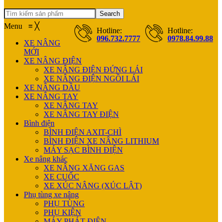
Search
Menu
≡
╳
Hotline:
Hotline:
096.732.7777
0978.84.99.88
XE NÂNG
MỚI
XE NÂNG ĐIỆN
XE NÂNG ĐIỆN ĐỨNG LÁI
XE NÂNG ĐIỆN NGỒI LÁI
XE NÂNG DẦU
XE NÂNG TAY
XE NÂNG TAY
XE NÂNG TAY ĐIỆN
Bình điện
BÌNH ĐIỆN AXIT-CHÌ
BÌNH ĐIỆN XE NÂNG LITHIUM
MÁY SẠC BÌNH ĐIỆN
Xe nâng khác
XE NÂNG XĂNG GAS
XE CUỐC
XE XÚC NÂNG (XÚC LẬT)
Phụ tùng xe nâng
PHỤ TÙNG
PHỤ KIỆN
MÁY PHÁT ĐIỆN