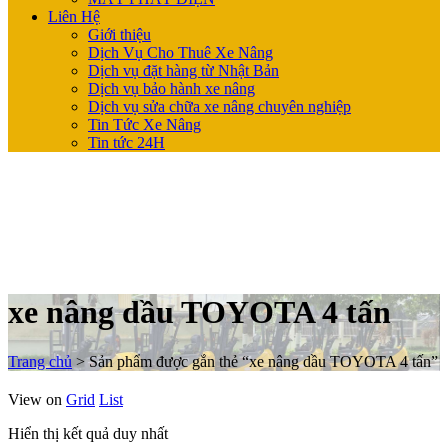
Liên Hệ
Giới thiệu
Dịch Vụ Cho Thuê Xe Nâng
Dịch vụ đặt hàng từ Nhật Bản
Dịch vụ bảo hành xe nâng
Dịch vụ sửa chữa xe nâng chuyên nghiệp
Tin Tức Xe Nâng
Tin tức 24H
xe nâng dầu TOYOTA 4 tấn
Trang chủ
>
Sản phẩm được gắn thẻ “xe nâng dầu TOYOTA 4 tấn”
View on
Grid
List
Hiển thị kết quả duy nhất