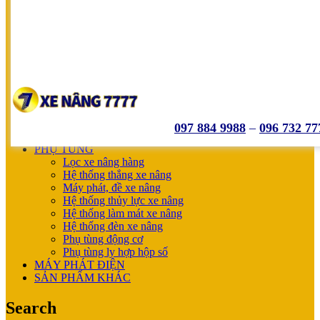
SUMITOMO
NICHIYU
SHINKO
UNICARRIERS
SẢN PHẨM ƯU ĐÃI
XE NÂNG HOÀN THIỆN CHO KHÁCH
MÁY SẠC BÌNH ĐIỆN
XE NÂNG TAY
XE NÂNG TAY
XE NÂNG TAY ĐIỆN
097 884 9988
–
096 732 77
XE NÂNG MỚI
PHỤ TÙNG
Lọc xe nâng hàng
Hệ thống thắng xe nâng
Máy phát, đề xe nâng
Hệ thống thủy lực xe nâng
Hệ thống làm mát xe nâng
Hệ thống đèn xe nâng
Phụ tùng động cơ
Phụ tùng ly hợp hộp số
MÁY PHÁT ĐIỆN
SẢN PHẨM KHÁC
Search