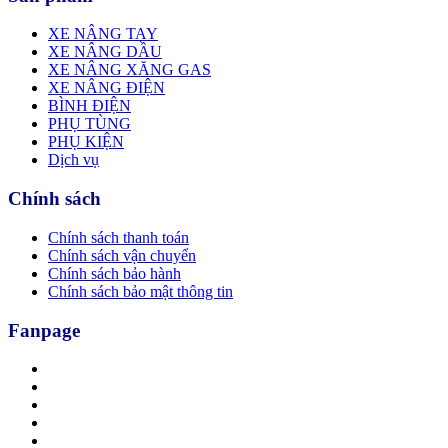
XE NÂNG TAY
XE NÂNG DẦU
XE NÂNG XĂNG GAS
XE NÂNG ĐIỆN
BÌNH ĐIỆN
PHỤ TÙNG
PHỤ KIỆN
Dịch vụ
Chính sách
Chính sách thanh toán
Chính sách vận chuyển
Chính sách bảo hành
Chính sách bảo mật thông tin
Fanpage