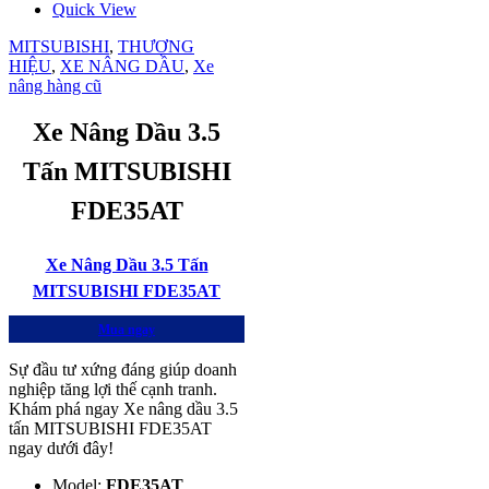
Quick View
MITSUBISHI
,
THƯƠNG
HIỆU
,
XE NÂNG DẦU
,
Xe
nâng hàng cũ
Xe Nâng Dầu 3.5
Tấn MITSUBISHI
FDE35AT
Xe Nâng Dầu 3.5 Tấn
MITSUBISHI FDE35AT
Mua ngay
Sự đầu tư xứng đáng giúp doanh
nghiệp tăng lợi thế cạnh tranh.
Khám phá ngay Xe nâng dầu 3.5
tấn MITSUBISHI FDE35AT
ngay dưới đây!
Model:
FDE35AT