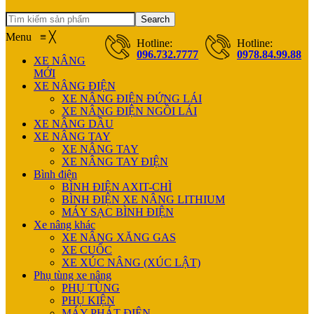
Search
Menu
≡
╳
Hotline:
Hotline:
096.732.7777
0978.84.99.88
XE NÂNG
MỚI
XE NÂNG ĐIỆN
XE NÂNG ĐIỆN ĐỨNG LÁI
XE NÂNG ĐIỆN NGỒI LÁI
XE NÂNG DẦU
XE NÂNG TAY
XE NÂNG TAY
XE NÂNG TAY ĐIỆN
Bình điện
BÌNH ĐIỆN AXIT-CHÌ
BÌNH ĐIỆN XE NÂNG LITHIUM
MÁY SẠC BÌNH ĐIỆN
Xe nâng khác
XE NÂNG XĂNG GAS
XE CUỐC
XE XÚC NÂNG (XÚC LẬT)
Phụ tùng xe nâng
PHỤ TÙNG
PHỤ KIỆN
MÁY PHÁT ĐIỆN