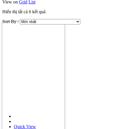
View on
Grid
List
Hiển thị tất cả 6 kết quả
Sort By :
Quick View