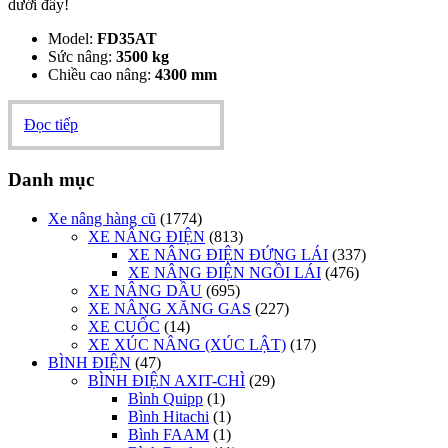
dưới đây!
Model:
FD35AT
Sức nâng:
3500 kg
Chiều cao nâng:
4300 mm
Đọc tiếp
Danh mục
Xe nâng hàng cũ
(1774)
XE NÂNG ĐIỆN
(813)
XE NÂNG ĐIỆN ĐỨNG LÁI
(337)
XE NÂNG ĐIỆN NGỒI LÁI
(476)
XE NÂNG DẦU
(695)
XE NÂNG XĂNG GAS
(227)
XE CUỐC
(14)
XE XÚC NÂNG (XÚC LẬT)
(17)
BÌNH ĐIỆN
(47)
BÌNH ĐIỆN AXIT-CHÌ
(29)
Bình Quipp
(1)
Bình Hitachi
(1)
Bình FAAM
(1)