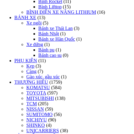
Bình Rocket
(11)
Bình Lifttop
(15)
BÌNH ĐIỆN XE NÂNG LITHIUM
(16)
BÁNH XE
(13)
Xe ngồi
(5)
Bánh xe Thái Lan
(3)
Bánh Nhật
(1)
Bánh xe Hàn Quốc
(1)
Xe đứng
(1)
Bánh pu
(1)
Bánh cao su
(0)
PHỤ KIỆN
(11)
Kẹp
(3)
Càng
(7)
Gào xúc, gầu xúc
(1)
THƯƠNG HIỆU
(1759)
KOMATSU
(584)
TOYOTA
(597)
MITSUBISHI
(138)
TCM
(205)
NISSAN
(59)
SUMITOMO
(56)
NICHIYU
(90)
SHINKO
(4)
UNICARRIERS
(38)