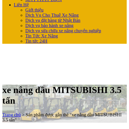
Liên Hệ
Giới thiệu
Dịch Vụ Cho Thuê Xe Nâng
Dịch vụ đặt hàng từ Nhật Bản
Dịch vụ bảo hành xe nâng
Dịch vụ sửa chữa xe nâng chuyên nghiệp
Tin Tức Xe Nâng
Tin tức 24H
xe nâng dầu MITSUBISHI 3.5
tấn
Trang chủ
>
Sản phẩm được gắn thẻ “xe nâng dầu MITSUBISHI
3.5 tấn”