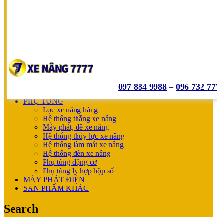
SUMITOMO
NICHIYU
SHINKO
UNICARRIERS
SẢN PHẨM ƯU ĐÃI
XE NÂNG HOÀN THIỆN CHO KHÁCH
MÁY SẠC BÌNH ĐIỆN
XE NÂNG TAY
XE NÂNG TAY
XE NÂNG TAY ĐIỆN
097 884 9988
–
096 732 77
XE NÂNG MỚI
PHỤ TÙNG
Lọc xe nâng hàng
Hệ thống thắng xe nâng
Máy phát, đề xe nâng
Hệ thống thủy lực xe nâng
Hệ thống làm mát xe nâng
Hệ thống đèn xe nâng
Phụ tùng động cơ
Phụ tùng ly hợp hộp số
MÁY PHÁT ĐIỆN
SẢN PHẨM KHÁC
Search