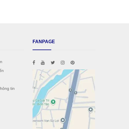
FANPAGE
án
ển
h
hông tin