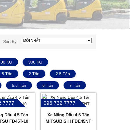
Sort By :
800 KG
900 KG
1.8 Tấn
2 Tấn
2.5 Tấn
5.5 Tấn
6 Tấn
7 Tấn
2 7777
096 732 7777
g Dầu 4.5 Tấn
Xe Nâng Dầu 4.5 Tấn
SU FD45T-10
MITSUBISHI FDE45NT