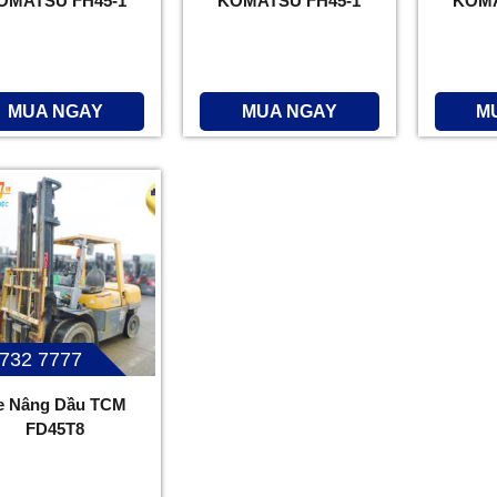
OMATSU FH45-1
KOMATSU FH45-1
KOMA
MUA NGAY
MUA NGAY
M
 732 7777
e Nâng Dầu TCM
FD45T8