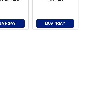
TSU FH45-1
02-7FD45
UA NGAY
MUA NGAY