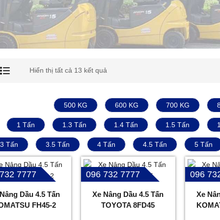
Hiển thị tất cả 13 kết quả
500 KG
600 KG
700 KG
1 Tấn
1.3 Tấn
1.4 Tấn
1.5 Tấn
3 Tấn
3.5 Tấn
4 Tấn
4.5 Tấn
5 Tấn
 732 7777
096 732 7777
096 73
 Nâng Dầu 4.5 Tấn
Xe Nâng Dầu 4.5 Tấn
Xe Nân
OMATSU FH45-2
TOYOTA 8FD45
KOMAT