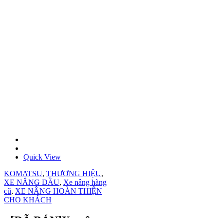
Quick View
KOMATSU
,
THƯƠNG HIỆU
,
XE NÂNG DẦU
,
Xe nâng hàng
cũ
,
XE NÂNG HOÀN THIỆN
CHO KHÁCH