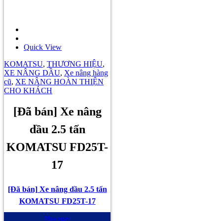
Quick View
KOMATSU
,
THƯƠNG HIỆU
,
XE NÂNG DẦU
,
Xe nâng hàng
cũ
,
XE NÂNG HOÀN THIỆN
CHO KHÁCH
[Đã bán] Xe nâng
dầu 2.5 tấn
KOMATSU FD25T-
17
[Đã bán] Xe nâng dầu 2.5 tấn
KOMATSU FD25T-17
Mua ngay