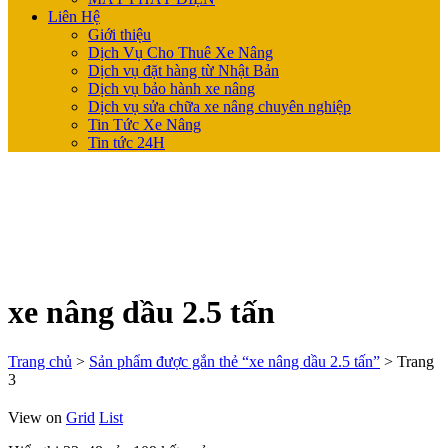
Liên Hệ
Giới thiệu
Dịch Vụ Cho Thuê Xe Nâng
Dịch vụ đặt hàng từ Nhật Bản
Dịch vụ bảo hành xe nâng
Dịch vụ sửa chữa xe nâng chuyên nghiệp
Tin Tức Xe Nâng
Tin tức 24H
xe nâng dầu 2.5 tấn
Trang chủ
>
Sản phẩm được gắn thẻ “xe nâng dầu 2.5 tấn”
>
Trang
3
View on
Grid
List