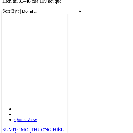
Hiển thị 33–48 của 109 kết quả
Sort By :
Quick View
SUMITOMO
,
THƯƠNG HIỆU
,