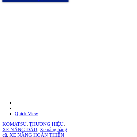
Quick View
KOMATSU
,
THƯƠNG HIỆU
,
XE NÂNG DẦU
,
Xe nâng hàng
cũ
,
XE NÂNG HOÀN THIỆN