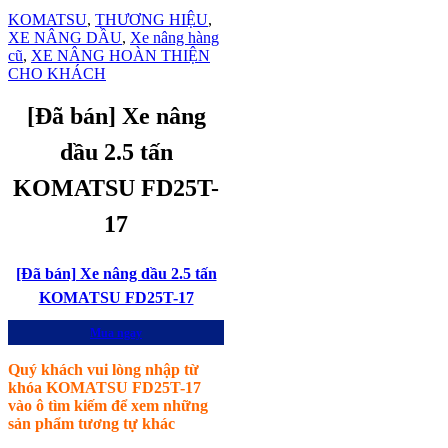
KOMATSU
,
THƯƠNG HIỆU
,
XE NÂNG DẦU
,
Xe nâng hàng
cũ
,
XE NÂNG HOÀN THIỆN
CHO KHÁCH
[Đã bán] Xe nâng
dầu 2.5 tấn
KOMATSU FD25T-
17
[Đã bán] Xe nâng dầu 2.5 tấn
KOMATSU FD25T-17
Mua ngay
Quý khách vui lòng nhập từ
khóa KOMATSU FD25T-17
vào ô tìm kiếm để xem những
sản phẩm tương tự khác