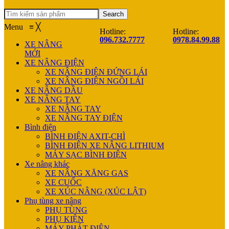
Search
Menu
≡
╳
Hotline:
Hotline:
096.732.7777
0978.84.99.88
XE NÂNG
MỚI
XE NÂNG ĐIỆN
XE NÂNG ĐIỆN ĐỨNG LÁI
XE NÂNG ĐIỆN NGỒI LÁI
XE NÂNG DẦU
XE NÂNG TAY
XE NÂNG TAY
XE NÂNG TAY ĐIỆN
Bình điện
BÌNH ĐIỆN AXIT-CHÌ
BÌNH ĐIỆN XE NÂNG LITHIUM
MÁY SẠC BÌNH ĐIỆN
Xe nâng khác
XE NÂNG XĂNG GAS
XE CUỐC
XE XÚC NÂNG (XÚC LẬT)
Phụ tùng xe nâng
PHỤ TÙNG
PHỤ KIỆN
MÁY PHÁT ĐIỆN