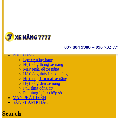
SUMITOMO
NICHIYU
SHINKO
UNICARRIERS
SẢN PHẨM ƯU ĐÃI
XE NÂNG HOÀN THIỆN CHO KHÁCH
MÁY SẠC BÌNH ĐIỆN
XE NÂNG TAY
XE NÂNG TAY
XE NÂNG TAY ĐIỆN
097 884 9988
–
096 732 77
XE NÂNG MỚI
PHỤ TÙNG
Lọc xe nâng hàng
Hệ thống thắng xe nâng
Máy phát, đề xe nâng
Hệ thống thủy lực xe nâng
Hệ thống làm mát xe nâng
Hệ thống đèn xe nâng
Phụ tùng động cơ
Phụ tùng ly hợp hộp số
MÁY PHÁT ĐIỆN
SẢN PHẨM KHÁC
Search