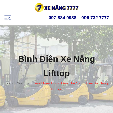
097 884 9988
–
096 732 7777
Bình Điện Xe Nâng
Lifttop
Trang Chủ
>
Sản Phẩm Được Gắn Thẻ “bình Điện Xe Nâng
Lifttop”