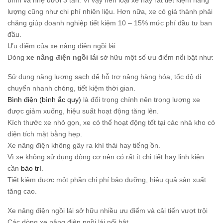
bình và nhẹ dưới 3 tấn. Vì vậy nên loại xe này rất tiết kiệm năng
lượng cũng như chi phí nhiên liệu. Hơn nữa, xe có giá thành phải
chăng giúp doanh nghiệp tiết kiệm 10 – 15% mức phí đầu tư ban
đầu.
Ưu điểm của xe nâng điện ngồi lái
Dòng
xe nâng điện ngồi lái
sở hữu một số ưu điểm nổi bật như:
Sử dụng năng lượng sạch để hỗ trợ nâng hàng hóa, tốc độ di
chuyển nhanh chóng, tiết kiệm thời gian.
Bình điện (bình ắc quy)
là đối trọng chính nên trọng lượng xe
được giảm xuống, hiệu suất hoạt động tăng lên.
Kích thước xe nhỏ gọn, xe có thể hoạt động tốt tại các nhà kho có
diện tích mặt bằng hẹp.
Xe nâng điện không gây ra khí thải hay tiếng ồn.
Vì xe không sử dụng động cơ nên có rất ít chi tiết hay linh kiện
cần
bảo trì
.
Tiết kiệm được một phần chi phí bảo dưỡng, hiệu quả sản xuất
tăng cao.
Xe nâng điện ngồi lái sở hữu nhiều ưu điểm và cải tiến vượt trội
Các dòng xe nâng điện ngồi lái nổi bật