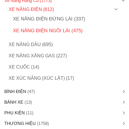
Xe Nâng Hàng Cũ
(1773)
XE NÂNG ĐIỆN
(812)
XE NÂNG ĐIỆN ĐỨNG LÁI
(337)
XE NÂNG ĐIỆN NGỒI LÁI
(475)
XE NÂNG DẦU
(695)
XE NÂNG XĂNG GAS
(227)
XE CUỐC
(14)
XE XÚC NÂNG (XÚC LẬT)
(17)
BÌNH ĐIỆN
(47)
BÁNH XE
(13)
PHỤ KIỆN
(11)
THƯƠNG HIỆU
(1758)