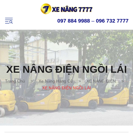
097 884 9988
–
096 732 7777
XE NÂNG ĐIỆN NGỒI LÁI
Trang Chủ
>
Xe Nâng Hàng Cũ
>
XE NÂNG ĐIỆN
>
XE NÂNG ĐIỆN NGỒI LÁI