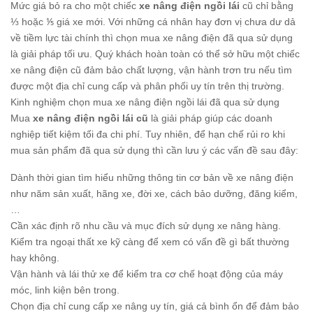
Mức giá bỏ ra cho một chiếc
xe nâng điện ngồi lái
cũ chỉ bằng
⅓ hoặc ⅕ giá xe mới. Với những cá nhân hay đơn vị chưa dư dả
về tiềm lực tài chính thì chọn mua xe nâng điện đã qua sử dụng
là giải pháp tối ưu. Quý khách hoàn toàn có thể sở hữu một chiếc
xe nâng điện cũ đảm bảo chất lượng, vận hành trơn tru nếu tìm
được một địa chỉ cung cấp và phân phối uy tín trên thị trường.
Kinh nghiệm chọn mua xe nâng điện ngồi lái đã qua sử dụng
Mua
xe nâng điện ngồi lái cũ
là giải pháp giúp các doanh
nghiệp tiết kiệm tối đa chi phí. Tuy nhiên, để hạn chế rủi ro khi
mua sản phẩm đã qua sử dụng thì cần lưu ý các vấn đề sau đây:
Dành thời gian tìm hiểu những thông tin cơ bản về xe nâng điện
như năm sản xuất, hãng xe, đời xe, cách bảo dưỡng, đăng kiểm,
…
Cần xác định rõ nhu cầu và mục đích sử dụng xe nâng hàng.
Kiểm tra ngoại thất xe kỹ càng để xem có vấn đề gì bất thường
hay không.
Vận hành và lái thử xe để kiểm tra cơ chế hoạt động của máy
móc, linh kiện bên trong.
Chọn địa chỉ cung cấp xe nâng uy tín, giá cả bình ổn để đảm bảo