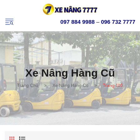
097 884 9988
–
096 732 7777
Xe Nâng Hàng Cũ
Trang Chủ
>
Xe Nâng Hàng Cũ
>
Trang 110