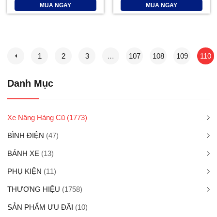
MUA NGAY
MUA NGAY
1
2
3
…
107
108
109
110
Danh Mục
Xe Nâng Hàng Cũ
(1773)
BÌNH ĐIỆN
(47)
BÁNH XE
(13)
PHỤ KIỆN
(11)
THƯƠNG HIỆU
(1758)
SẢN PHẨM ƯU ĐÃI
(10)