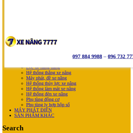
SUMITOMO
NICHIYU
SHINKO
UNICARRIERS
SẢN PHẨM ƯU ĐÃI
XE NÂNG HOÀN THIỆN CHO KHÁCH
MÁY SẠC BÌNH ĐIỆN
XE NÂNG TAY
XE NÂNG TAY
XE NÂNG TAY ĐIỆN
097 884 9988
–
096 732 77
XE NÂNG MỚI
PHỤ TÙNG
Lọc xe nâng hàng
Hệ thống thắng xe nâng
Máy phát, đề xe nâng
Hệ thống thủy lực xe nâng
Hệ thống làm mát xe nâng
Hệ thống đèn xe nâng
Phụ tùng động cơ
Phụ tùng ly hợp hộp số
MÁY PHÁT ĐIỆN
SẢN PHẨM KHÁC
Search