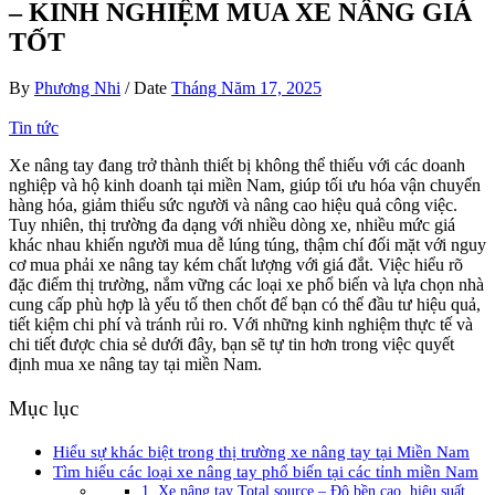
– KINH NGHIỆM MUA XE NÂNG GIÁ
TỐT
By
Phương Nhi
/
Date
Tháng Năm 17, 2025
Tin tức
Xe nâng tay đang trở thành thiết bị không thể thiếu với các doanh
nghiệp và hộ kinh doanh tại miền Nam, giúp tối ưu hóa vận chuyển
hàng hóa, giảm thiểu sức người và nâng cao hiệu quả công việc.
Tuy nhiên, thị trường đa dạng với nhiều dòng xe, nhiều mức giá
khác nhau khiến người mua dễ lúng túng, thậm chí đối mặt với nguy
cơ mua phải xe nâng tay kém chất lượng với giá đắt. Việc hiểu rõ
đặc điểm thị trường, nắm vững các loại xe phổ biến và lựa chọn nhà
cung cấp phù hợp là yếu tố then chốt để bạn có thể đầu tư hiệu quả,
tiết kiệm chi phí và tránh rủi ro. Với những kinh nghiệm thực tế và
chi tiết được chia sẻ dưới đây, bạn sẽ tự tin hơn trong việc quyết
định mua xe nâng tay tại miền Nam.
Mục lục
Hiểu sự khác biệt trong thị trường xe nâng tay tại Miền Nam
Tìm hiểu các loại xe nâng tay phổ biến tại các tỉnh miền Nam
1. Xe nâng tay Total source – Độ bền cao, hiệu suất