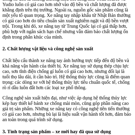
Yudio luôn có giá cao hơn nhờ vào độ bền và chất lượng đã được
khẳng định trên thị trường. Ngoài ra, nguồn gốc sản phẩm cũng là
một yếu tố quan trọng. Xe nâng tay nhập khẩu từ Nhật Bản thường
có giá cao hơn do tiêu chuẩn sản xuất nghiêm ngặt và độ bền vượt
trội. Trong khi đó, xe nâng tay từ Trung Quốc lại có giá thấp hơn,
phù hợp với ngân sách hạn chế nhưng vẫn đảm bảo chất lượng ổn
định trong phân khúc của mình.
2.
Chất lượng vật liệu và công nghệ sản xuất
Chất liệu cấu thành xe nâng tay ảnh hưởng trực tiếp đến độ bền và
khả năng vận hành của thiết bị. Xe nâng tay sử dụng thép chịu lực
cao, sơn tĩnh điện chống gỉ luôn có giá cao hơn, nhưng đổi lại là
tuổi thọ lâu dài, ít cần bảo trì. Hệ thống thủy lực cũng là điểm quan
trọng: các dòng xe với hệ thống thủy lực tiêu chuẩn quốc tế, chống
rò rỉ dầu luôn đắt hơn các loại xe phổ thông.
Công nghệ sản xuất hiện đại, như việc áp dụng hệ thống thủy lực
kép hay thiết kế bánh xe chống mài mòn, cũng góp phần nâng cao
giá trị sản phẩm. Những xe nâng tay có công nghệ tiên tiến thường
có giá cao hơn, nhưng bù lại là hiệu suất vận hành tốt hơn, đảm bảo
an toàn trong quá trình sử dụng.
3.
Tình trạng sản phẩm – xe mới hay đã qua sử dụng