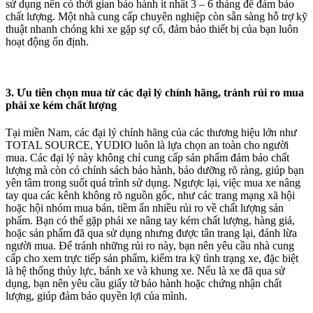
sử dụng nên có thời gian bảo hành ít nhất 3 – 6 tháng để đảm bảo
chất lượng. Một nhà cung cấp chuyên nghiệp còn sẵn sàng hỗ trợ kỹ
thuật nhanh chóng khi xe gặp sự cố, đảm bảo thiết bị của bạn luôn
hoạt động ổn định.
3.
Ưu tiên chọn mua từ các đại lý chính hãng, tránh rủi ro mua
phải xe kém chất lượng
Tại miền Nam, các đại lý chính hãng của các thương hiệu lớn như
TOTAL SOURCE, YUDIO luôn là lựa chọn an toàn cho người
mua. Các đại lý này không chỉ cung cấp sản phẩm đảm bảo chất
lượng mà còn có chính sách bảo hành, bảo dưỡng rõ ràng, giúp bạn
yên tâm trong suốt quá trình sử dụng. Ngược lại, việc mua xe nâng
tay qua các kênh không rõ nguồn gốc, như các trang mạng xã hội
hoặc hội nhóm mua bán, tiềm ẩn nhiều rủi ro về chất lượng sản
phẩm. Bạn có thể gặp phải xe nâng tay kém chất lượng, hàng giả,
hoặc sản phẩm đã qua sử dụng nhưng được tân trang lại, đánh lừa
người mua. Để tránh những rủi ro này, bạn nên yêu cầu nhà cung
cấp cho xem trực tiếp sản phẩm, kiểm tra kỹ tình trạng xe, đặc biệt
là hệ thống thủy lực, bánh xe và khung xe. Nếu là xe đã qua sử
dụng, bạn nên yêu cầu giấy tờ bảo hành hoặc chứng nhận chất
lượng, giúp đảm bảo quyền lợi của mình.