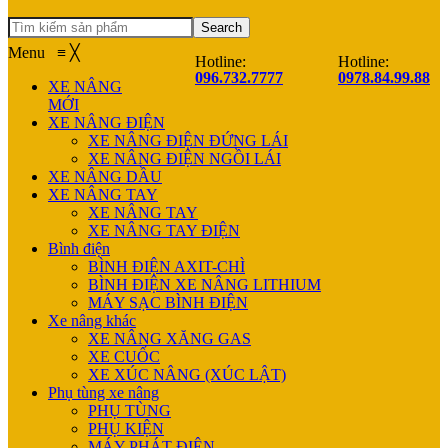
Search
Menu
≡
╳
Hotline:
Hotline:
096.732.7777
0978.84.99.88
XE NÂNG
MỚI
XE NÂNG ĐIỆN
XE NÂNG ĐIỆN ĐỨNG LÁI
XE NÂNG ĐIỆN NGỒI LÁI
XE NÂNG DẦU
XE NÂNG TAY
XE NÂNG TAY
XE NÂNG TAY ĐIỆN
Bình điện
BÌNH ĐIỆN AXIT-CHÌ
BÌNH ĐIỆN XE NÂNG LITHIUM
MÁY SẠC BÌNH ĐIỆN
Xe nâng khác
XE NÂNG XĂNG GAS
XE CUỐC
XE XÚC NÂNG (XÚC LẬT)
Phụ tùng xe nâng
PHỤ TÙNG
PHỤ KIỆN
MÁY PHÁT ĐIỆN