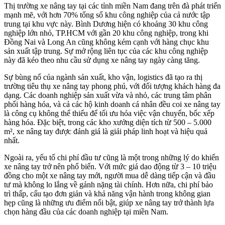
Thị trường xe nâng tay tại các tỉnh miền Nam đang trên đà phát triển
mạnh mẽ, với hơn 70% tổng số khu công nghiệp của cả nước tập
trung tại khu vực này. Bình Dương hiện có khoảng 30 khu công
nghiệp lớn nhỏ, TP.HCM với gần 20 khu công nghiệp, trong khi
Đồng Nai và Long An cũng không kém cạnh với hàng chục khu
sản xuất tập trung. Sự mở rộng liên tục của các khu công nghiệp
này đã kéo theo nhu cầu sử dụng xe nâng tay ngày càng tăng.
Sự bùng nổ của ngành sản xuất, kho vận, logistics đã tạo ra thị
trường tiêu thụ xe nâng tay phong phú, với đối tượng khách hàng đa
dạng. Các doanh nghiệp sản xuất vừa và nhỏ, các trung tâm phân
phối hàng hóa, và cả các hộ kinh doanh cá nhân đều coi xe nâng tay
là công cụ không thể thiếu để tối ưu hóa việc vận chuyển, bốc xếp
hàng hóa. Đặc biệt, trong các kho xưởng diện tích từ 500 – 5.000
m², xe nâng tay được đánh giá là giải pháp linh hoạt và hiệu quả
nhất.
Ngoài ra, yếu tố chi phí đầu tư cũng là một trong những lý do khiến
xe nâng tay trở nên phổ biến. Với mức giá dao động từ 3 – 10 triệu
đồng cho một xe nâng tay mới, người mua dễ dàng tiếp cận và đầu
tư mà không lo lắng về gánh nặng tài chính. Hơn nữa, chi phí bảo
trì thấp, cấu tạo đơn giản và khả năng vận hành trong không gian
hẹp cũng là những ưu điểm nổi bật, giúp xe nâng tay trở thành lựa
chọn hàng đầu của các doanh nghiệp tại miền Nam.