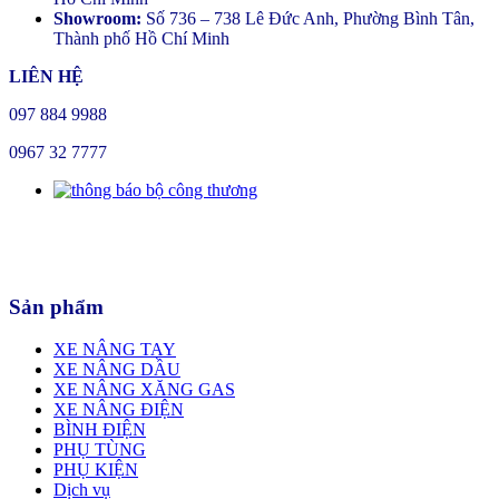
Showroom:
Số 736 – 738 Lê Đức Anh, Phường Bình Tân,
Thành phố Hồ Chí Minh
LIÊN HỆ
097 884 9988
0967 32 7777
Sản phẩm
XE NÂNG TAY
XE NÂNG DẦU
XE NÂNG XĂNG GAS
XE NÂNG ĐIỆN
BÌNH ĐIỆN
PHỤ TÙNG
PHỤ KIỆN
Dịch vụ