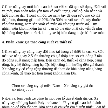
Giá xe nâng tay mới luôn cao hơn so với xe đã qua sử dụng. Đối với
xe mới, bạn hoàn toàn yên tâm về chất lượng, chế độ bảo hành và
tuổi thọ lâu dài. Trong khi đó, xe nâng tay đã qua sử dụng có giá
thấp hơn, thường giảm từ 20% đến 50% so với xe mới, tùy thuộc
vào tình trạng, năm sản xuất và mức độ sử dụng trước đó. Tuy
nhiên, nếu không kiểm tra kỹ, bạn có thể gặp phải các vấn đề như
hệ thống thủy lực bị rò rỉ, khung xe bị biến dạng hoặc bánh xe mòn.
4. Phân khúc giá theo công suất và thiết kế
Giá xe nâng tay cũng thay đổi theo tải trọng và thiết kế của xe. Các
mẫu xe nâng tay 2,5 tấn thường có giá thấp hơn so với dòng 3 tấn
do công suất nâng thấp hơn. Bên cạnh đó, thiết kế càng hẹp, càng
rộng, hay hệ thống nâng hạ đặc biệt cũng ảnh hưởng đến giá thành.
Xe nâng tay có càng rộng thường đắt hơn do khả năng nâng hàng
cồng kềnh, dễ thao tác hơn trong không gian lớn.
Chọn xe nâng tay tại miền Nam – Xe nâng tay giá tốt
Xe nâng 7777
Ngoài ra, loại bánh xe cũng là một yếu tố quyết định giá cả. Xe
nâng tay sử dụng bánh Polyurethane thường có giá cao hơn bánh
nhựa do độ bền tốt hơn, khả năng di chuyển êm ái trên nhiều loại bề