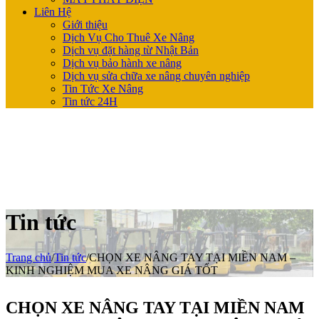
Liên Hệ
Giới thiệu
Dịch Vụ Cho Thuê Xe Nâng
Dịch vụ đặt hàng từ Nhật Bản
Dịch vụ bảo hành xe nâng
Dịch vụ sửa chữa xe nâng chuyên nghiệp
Tin Tức Xe Nâng
Tin tức 24H
Tin tức
Trang chủ
/
Tin tức
/
CHỌN XE NÂNG TAY TẠI MIỀN NAM –
KINH NGHIỆM MUA XE NÂNG GIÁ TỐT
CHỌN XE NÂNG TAY TẠI MIỀN NAM