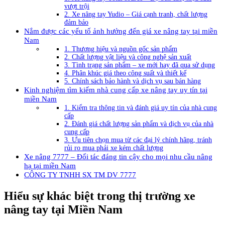
vượt trội
2. Xe nâng tay Yudio – Giá cạnh tranh, chất lượng
đảm bảo
Nắm được các yếu tố ảnh hưởng đến giá xe nâng tay tại miền
Nam
1. Thương hiệu và nguồn gốc sản phẩm
2. Chất lượng vật liệu và công nghệ sản xuất
3. Tình trạng sản phẩm – xe mới hay đã qua sử dụng
4. Phân khúc giá theo công suất và thiết kế
5. Chính sách bảo hành và dịch vụ sau bán hàng
Kinh nghiệm tìm kiếm nhà cung cấp xe nâng tay uy tín tại
miền Nam
1. Kiểm tra thông tin và đánh giá uy tín của nhà cung
cấp
2. Đánh giá chất lượng sản phẩm và dịch vụ của nhà
cung cấp
3. Ưu tiên chọn mua từ các đại lý chính hãng, tránh
rủi ro mua phải xe kém chất lượng
Xe nâng 7777 – Đối tác đáng tin cậy cho mọi nhu cầu nâng
hạ tại miền Nam
CÔNG TY TNHH SX TM DV 7777
Hiểu sự khác biệt trong thị trường xe
nâng tay tại Miền Nam