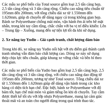
Các mẫu xe phổ biến của Total source gồm loại 2,5 tấn càng hẹp,
2,5 tấn càng rộng và 3 tấn càng rộng. Chiều cao nâng tiêu chuẩn từ
195mm đến 200mm, với tổng chiều dài xe từ 1.550mm đến
1.620mm, giúp di chuyển dễ dàng ngay cả trong không gian hẹp.
Bánh xe Polyurethane chống mài mòn, vận hành êm ái trên bề mặt
nhẵn, trong khi tay cầm rộng, chắc chắn với ba vị trí điều khiển: Lên
– Trung lập – Xuống, mang đến sự tiện lợi tối đa khi sử dụng.
2.
Xe nâng tay Yudio – Giá cạnh tranh, chất lượng đảm bảo
Trong khi đó, xe nâng tay Yudio nổi bật với ưu điểm giá thành cạnh
tranh nhưng vẫn đảm bảo chất lượng cao. Dòng xe này sử dụng
thép chịu lực tiêu chuẩn, giúp khung xe vững chắc và bền bỉ theo
thời gian.
Các mẫu xe phổ biến của Yudio bao gồm loại 2,5 tấn càng hẹp, 2,5
tấn càng rộng và 3 tấn càng rộng, với chiều cao nâng dao động từ
195mm đến 200mm, tương tự như Total source. Tổng chiều dài xe
từ 1.550mm đến 1.620mm giúp dễ dàng vận hành trong các kho
hàng có diện tích hạn chế. Đặc biệt, bánh xe Polyurethane với độ
bám tốt, hạn chế mài mòn và giảm tiếng ồn khi di chuyển. Tay cầm
được thiết kế tối ưu với lớp nhựa Polyurethane, mang lại cảm giác
thoải mái và an toàn cho người dùng trong quá trình thao tác.