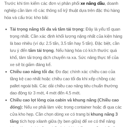
Trước khi tìm kiếm các đơn vị phân phối
xe nâng dầu
, doanh
nghiệp cần làm rõ các thông số kỹ thuật dựa trên đặc thù hàng
hóa và cấu trúc kho bãi:
Tải trọng nâng tối đa và tâm tải trọng:
Đây là yếu tố quan
trọng nhất. Cần xác định khối lượng nặng nhất của kiện hàng
là bao nhiêu (ví dụ: 2.5 tấn, 3.5 tấn hay 5 tấn). Đặc biệt, cần
lưu ý đến
tâm tải trọng
. Nếu hàng hóa có kích thước quá
khổ, tâm tải trọng dịch chuyển ra xa. Sức nâng thực tế của
xe sẽ bị giảm đáng kể.
Chiều cao nâng tối đa:
Đo đạc chính xác chiều cao của
tầng kệ cao nhất hoặc chiều cao tối đa khi xếp chồng các
pallet ngoài bãi. Các dải chiều cao nâng tiêu chuẩn thường
dao động từ 3 mét, 4 mét đến 4.5 mét.
Chiều cao lọt lòng của cabin và khung nâng (Chiều cao
đóng):
Nếu xe phải làm việc trong container hoặc đi qua các
cửa kho hẹp. Cần chọn dòng xe có trang bị
khung nâng 3
tầng
tích hợp xilanh giữa (ty ben giữa) để xe có thể nâng