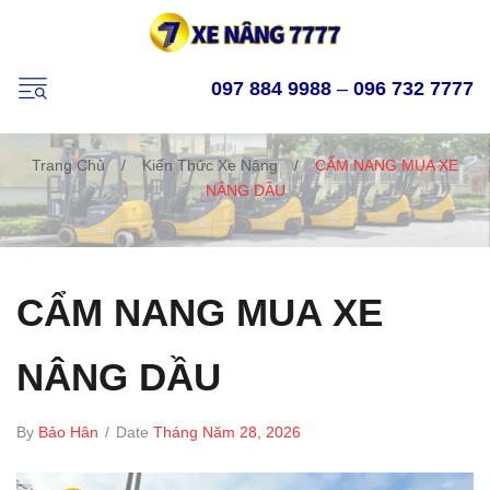
097 884 9988
–
096 732 7777
Trang Chủ
/
Kiến Thức Xe Nâng
/
CẨM NANG MUA XE
NÂNG DẦU
CẨM NANG MUA XE
NÂNG DẦU
By
Bảo Hân
/
Date
Tháng Năm 28, 2026