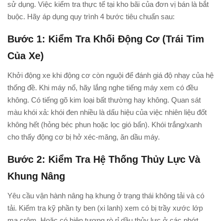
sử dụng. Việc kiểm tra thực tế tại kho bãi của đơn vị bán là bắt
buộc. Hãy áp dụng quy trình 4 bước tiêu chuẩn sau:
Bước 1: Kiểm Tra Khối Động Cơ (Trái Tim
Của Xe)
Khởi động xe khi động cơ còn nguội để đánh giá độ nhạy của hệ
thống đề. Khi máy nổ, hãy lắng nghe tiếng máy xem có đều
không. Có tiếng gõ kim loại bất thường hay không. Quan sát
màu khói xả: khói đen nhiều là dấu hiệu của việc nhiên liệu đốt
không hết (hỏng béc phun hoặc lọc gió bẩn). Khói trắng/xanh
cho thấy động cơ bị hở xéc-măng, ăn dầu máy.
Bước 2: Kiểm Tra Hệ Thống Thủy Lực Và
Khung Nâng
Yêu cầu vận hành nâng hạ khung ở trạng thái không tải và có
tải. Kiểm tra kỹ phần ty ben (xi lanh) xem có bị trầy xước lớp
mạ crôm. Hoặc có hiện tượng rò rỉ dầu thủy lực ở các phớt