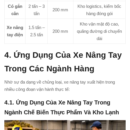
Có gắn
2 tấn – 3
Kho logistics, kiểm bốc
200 mm
cân
tấn
hàng đóng gói
Kho vận mật độ cao,
Xe nâng
1.5 tấn –
200 mm
quãng đường di chuyển
tay điện
2.5 tấn
dài
4. Ứng Dụng Của Xe Nâng Tay
Trong Các Ngành Hàng
Nhờ sự đa dạng về chủng loại, xe nâng tay xuất hiện trong
nhiều công đoạn vận hành thực tế:
4.1. Ứng Dụng Của Xe Nâng Tay Trong
Ngành Chế Biến Thực Phẩm Và Kho Lạnh