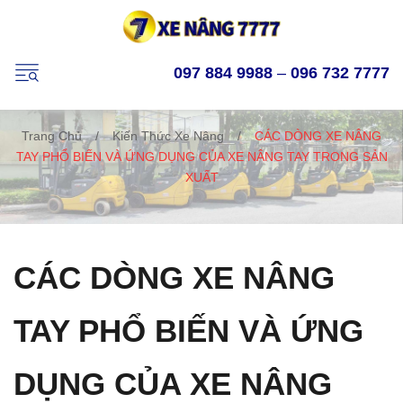
097 884 9988
–
096 732 7777
Trang Chủ
/
Kiến Thức Xe Nâng
/
CÁC DÒNG XE NÂNG
TAY PHỔ BIẾN VÀ ỨNG DỤNG CỦA XE NÂNG TAY TRONG SẢN
XUẤT
CÁC DÒNG XE NÂNG
TAY PHỔ BIẾN VÀ ỨNG
DỤNG CỦA XE NÂNG