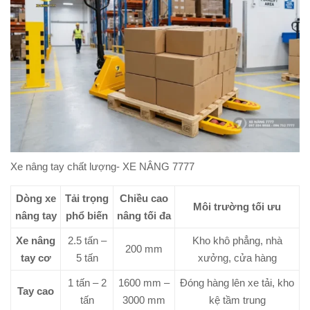
Xe nâng tay chất lượng- XE NÂNG 7777
Dòng xe
Tải trọng
Chiều cao
Môi trường tối ưu
nâng tay
phổ biến
nâng tối đa
Xe nâng
2.5 tấn –
Kho khô phẳng, nhà
200 mm
tay cơ
5 tấn
xưởng, cửa hàng
1 tấn – 2
1600 mm –
Đóng hàng lên xe tải, kho
Tay cao
tấn
3000 mm
kệ tầm trung