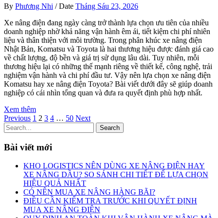
By
Phương Nhi
/
Date
Tháng Sáu 23, 2026
Xe nâng điện đang ngày càng trở thành lựa chọn ưu tiên của nhiều
doanh nghiệp nhờ khả năng vận hành êm ái, tiết kiệm chi phí nhiên
liệu và thân thiện với môi trường. Trong phân khúc xe nâng điện
Nhật Bản, Komatsu và Toyota là hai thương hiệu được đánh giá cao
về chất lượng, độ bền và giá trị sử dụng lâu dài. Tuy nhiên, mỗi
thương hiệu lại có những thế mạnh riêng về thiết kế, công nghệ, trải
nghiệm vận hành và chi phí đầu tư. Vậy nên lựa chọn xe nâng điện
Komatsu hay xe nâng điện Toyota? Bài viết dưới đây sẽ giúp doanh
nghiệp có cái nhìn tổng quan và đưa ra quyết định phù hợp nhất.
Xem thêm
Previous
1
2
3
4
…
50
Next
Search
Bài viết mới
KHO LOGISTICS NÊN DÙNG XE NÂNG ĐIỆN HAY
XE NÂNG DẦU? SO SÁNH CHI TIẾT ĐỂ LỰA CHỌN
HIỆU QUẢ NHẤT
CÓ NÊN MUA XE NÂNG HÀNG BÃI?
ĐIỀU CẦN KIỂM TRA TRƯỚC KHI QUYẾT ĐỊNH
MUA XE NÂNG ĐIỆN