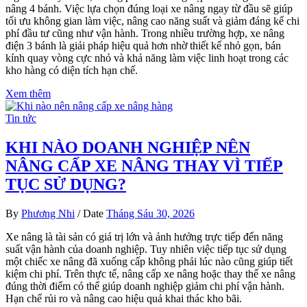
nâng 4 bánh. Việc lựa chọn đúng loại xe nâng ngay từ đầu sẽ giúp
tối ưu không gian làm việc, nâng cao năng suất và giảm đáng kể chi
phí đầu tư cũng như vận hành. Trong nhiều trường hợp, xe nâng
điện 3 bánh là giải pháp hiệu quả hơn nhờ thiết kế nhỏ gọn, bán
kính quay vòng cực nhỏ và khả năng làm việc linh hoạt trong các
kho hàng có diện tích hạn chế.
Xem thêm
Tin tức
KHI NÀO DOANH NGHIỆP NÊN
NÂNG CẤP XE NÂNG THAY VÌ TIẾP
TỤC SỬ DỤNG?
By
Phương Nhi
/
Date
Tháng Sáu 30, 2026
Xe nâng là tài sản có giá trị lớn và ảnh hưởng trực tiếp đến năng
suất vận hành của doanh nghiệp. Tuy nhiên việc tiếp tục sử dụng
một chiếc xe nâng đã xuống cấp không phải lúc nào cũng giúp tiết
kiệm chi phí. Trên thực tế, nâng cấp xe nâng hoặc thay thế xe nâng
đúng thời điểm có thể giúp doanh nghiệp giảm chi phí vận hành.
Hạn chế rủi ro và nâng cao hiệu quả khai thác kho bãi.