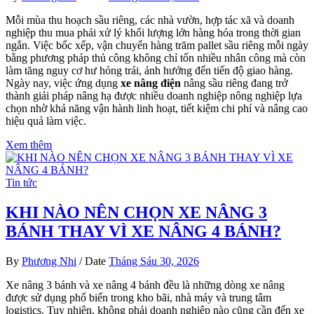
Mỗi mùa thu hoạch sầu riêng, các nhà vườn, hợp tác xã và doanh
nghiệp thu mua phải xử lý khối lượng lớn hàng hóa trong thời gian
ngắn. Việc bốc xếp, vận chuyển hàng trăm pallet sầu riêng mỗi ngày
bằng phương pháp thủ công không chỉ tốn nhiều nhân công mà còn
làm tăng nguy cơ hư hỏng trái, ảnh hưởng đến tiến độ giao hàng.
Ngày nay, việc ứng dụng
xe nâng điện
nâng sầu riêng đang trở
thành giải pháp nâng hạ được nhiều doanh nghiệp nông nghiệp lựa
chọn nhờ khả năng vận hành linh hoạt, tiết kiệm chi phí và nâng cao
hiệu quả làm việc.
Xem thêm
Tin tức
KHI NÀO NÊN CHỌN XE NÂNG 3
BÁNH THAY VÌ XE NÂNG 4 BÁNH?
By
Phương Nhi
/
Date
Tháng Sáu 30, 2026
Xe nâng 3 bánh và xe nâng 4 bánh đều là những dòng xe nâng
được sử dụng phổ biến trong kho bãi, nhà máy và trung tâm
logistics. Tuy nhiên, không phải doanh nghiệp nào cũng cần đến xe