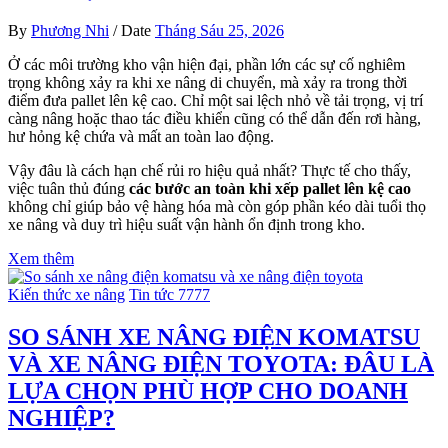
By
Phương Nhi
/
Date
Tháng Sáu 25, 2026
Ở các môi trường kho vận hiện đại, phần lớn các sự cố nghiêm
trọng không xảy ra khi xe nâng di chuyển, mà xảy ra trong thời
điểm đưa pallet lên kệ cao. Chỉ một sai lệch nhỏ về tải trọng, vị trí
càng nâng hoặc thao tác điều khiển cũng có thể dẫn đến rơi hàng,
hư hỏng kệ chứa và mất an toàn lao động.
Vậy đâu là cách hạn chế rủi ro hiệu quả nhất? Thực tế cho thấy,
việc tuân thủ đúng
các bước an toàn khi xếp pallet lên kệ cao
không chỉ giúp bảo vệ hàng hóa mà còn góp phần kéo dài tuổi thọ
xe nâng và duy trì hiệu suất vận hành ổn định trong kho.
Xem thêm
Kiến thức xe nâng
Tin tức 7777
SO SÁNH XE NÂNG ĐIỆN KOMATSU
VÀ XE NÂNG ĐIỆN TOYOTA: ĐÂU LÀ
LỰA CHỌN PHÙ HỢP CHO DOANH
NGHIỆP?