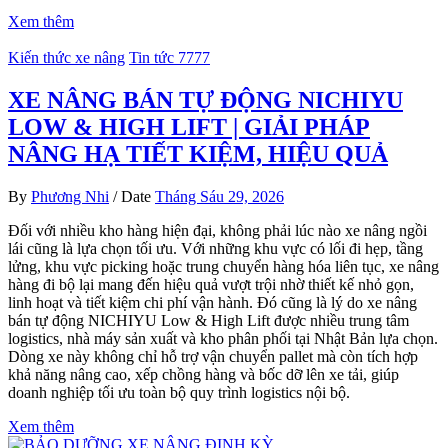
Xem thêm
Kiến thức xe nâng
Tin tức 7777
XE NÂNG BÁN TỰ ĐỘNG NICHIYU
LOW & HIGH LIFT | GIẢI PHÁP
NÂNG HẠ TIẾT KIỆM, HIỆU QUẢ
By
Phương Nhi
/
Date
Tháng Sáu 29, 2026
Đối với nhiều kho hàng hiện đại, không phải lúc nào xe nâng ngồi
lái cũng là lựa chọn tối ưu. Với những khu vực có lối đi hẹp, tầng
lửng, khu vực picking hoặc trung chuyển hàng hóa liên tục, xe nâng
hàng đi bộ lại mang đến hiệu quả vượt trội nhờ thiết kế nhỏ gọn,
linh hoạt và tiết kiệm chi phí vận hành. Đó cũng là lý do xe nâng
bán tự động NICHIYU Low & High Lift được nhiều trung tâm
logistics, nhà máy sản xuất và kho phân phối tại Nhật Bản lựa chọn.
Dòng xe này không chỉ hỗ trợ vận chuyển pallet mà còn tích hợp
khả năng nâng cao, xếp chồng hàng và bốc dỡ lên xe tải, giúp
doanh nghiệp tối ưu toàn bộ quy trình logistics nội bộ.
Xem thêm