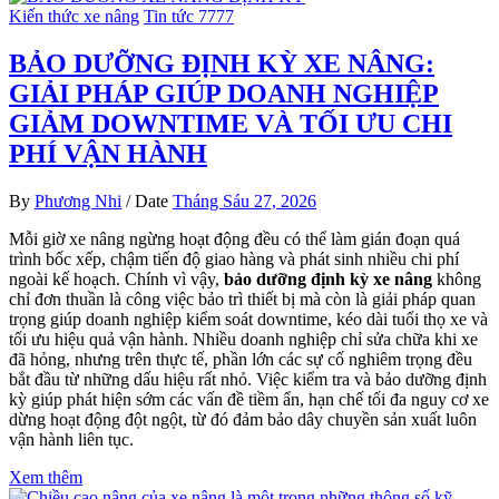
Kiến thức xe nâng
Tin tức 7777
BẢO DƯỠNG ĐỊNH KỲ XE NÂNG:
GIẢI PHÁP GIÚP DOANH NGHIỆP
GIẢM DOWNTIME VÀ TỐI ƯU CHI
PHÍ VẬN HÀNH
By
Phương Nhi
/
Date
Tháng Sáu 27, 2026
Mỗi giờ xe nâng ngừng hoạt động đều có thể làm gián đoạn quá
trình bốc xếp, chậm tiến độ giao hàng và phát sinh nhiều chi phí
ngoài kế hoạch. Chính vì vậy,
bảo dưỡng định kỳ xe nâng
không
chỉ đơn thuần là công việc bảo trì thiết bị mà còn là giải pháp quan
trọng giúp doanh nghiệp kiểm soát downtime, kéo dài tuổi thọ xe và
tối ưu hiệu quả vận hành. Nhiều doanh nghiệp chỉ sửa chữa khi xe
đã hỏng, nhưng trên thực tế, phần lớn các sự cố nghiêm trọng đều
bắt đầu từ những dấu hiệu rất nhỏ. Việc kiểm tra và bảo dưỡng định
kỳ giúp phát hiện sớm các vấn đề tiềm ẩn, hạn chế tối đa nguy cơ xe
dừng hoạt động đột ngột, từ đó đảm bảo dây chuyền sản xuất luôn
vận hành liên tục.
Xem thêm