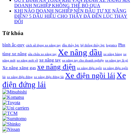
QUY ĐỊNH AN TOÀN KHI VẬN HÀNH XE NÂNG MÀ
DOANH NGHIỆP KHÔNG THỂ BỎ QUA
KHI NÀO DOANH NGHIỆP NÊN ĐẦU TƯ XE NÂNG
ĐIỆN? 5 DẤU HIỆU CHO THẤY ĐÃ ĐẾN LÚC THAY
ĐỔI
Từ khóa
bình ắc-quy
Phụ
cách sử dụng xe nâng tay
dầu thủy lực
hệ thống thủy lực
logistics
Xe nâng dầu
tùng xe nâng
sửa chửa xe nâng tay
xe nâng hàng
xe
xe nâng tay
nâng mới
xe nâng mới về
xe nâng tay cho doanh nghiệp
xe nâng tay là gì
xe nâng điện
Xe nâng xăng gas
xe nâng điện ngồi
xe nâng điện ngồi
Xe
Xe điện ngồi lái
lái
xe nâng điện đứng
xe nâng điện đứng lái
điện đứng lái