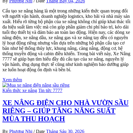
By
Phương Nhi
/
Date
Tháng Bảy 04, 2026
Cấu tạo xe nâng hàng là một trong những kiến thức quan trọng đối
với người vận hành, doanh nghiệp logistics, kho bãi và nhà máy sản
xuất. Hiểu rõ từng bộ phận của xe nâng không chỉ giúp khai thác tối
đa hiệu suất làm việc mà còn góp phần giảm chi phí bảo trì, kéo dài
tuổi thọ thiết bị và đảm bảo an toàn lao động. Hiện nay, các dòng xe
nâng điện, xe nâng dầu, xe nâng gas và xe nâng tay đều có nguyên
lý hoạt động riêng nhưng vẫn dựa trên những bộ phận cấu tạo cơ
bản như hệ thống thủy lực, khung nâng, càng nâng, động cơ, hệ
thống truyền động và cabin điều khiển. Trong bài viết này, Xe Nâng
7777 sẽ giúp bạn tìm hiểu đầy đủ cấu tạo của xe nâng, nguyên lý
vận hành, ứng dụng thực tế cũng như kinh nghiệm bảo dưỡng giúp
xe luôn hoạt động ổn định và bền bỉ.
Xem thêm
Kiến thức xe nâng
Tin tức 7777
XE NÂNG ĐIỆN CHO NHÀ VƯỜN SẦU
RIÊNG – GIÚP TĂNG NĂNG SUẤT
MÙA THU HOẠCH
By
Phương Nhi
/
Date
Tháng Sáu 30, 2026