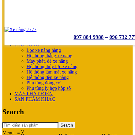
UNICARRIERS
SẢN PHẨM ƯU ĐÃI
XE NÂNG HOÀN THIỆN CHO KHÁCH
MÁY SẠC BÌNH ĐIỆN
XE NÂNG TAY
XE NÂNG TAY
XE NÂNG TAY ĐIỆN
097 884 9988
–
096 732 77
XE NÂNG MỚI
PHỤ TÙNG
Lọc xe nâng hàng
Hệ thống thắng xe nâng
Máy phát, đề xe nâng
Hệ thống thủy lực xe nâng
Hệ thống làm mát xe nâng
Hệ thống đèn xe nâng
Phụ tùng động cơ
Phụ tùng ly hợp hộp số
MÁY PHÁT ĐIỆN
SẢN PHẨM KHÁC
Search
Search
Menu
≡
╳