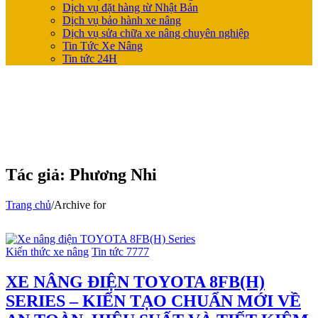
Dịch vụ đặt hàng từ Nhật Bản
Dịch vụ bảo hành xe nâng
Dịch vụ sửa chữa xe nâng chuyên nghiệp
Tin Tức Xe Nâng
Tin tức 24H
Tác giả:
Phương Nhi
Trang chủ
/
Archive for
Kiến thức xe nâng
Tin tức 7777
XE NÂNG ĐIỆN TOYOTA 8FB(H)
SERIES – KIẾN TẠO CHUẨN MỚI VỀ