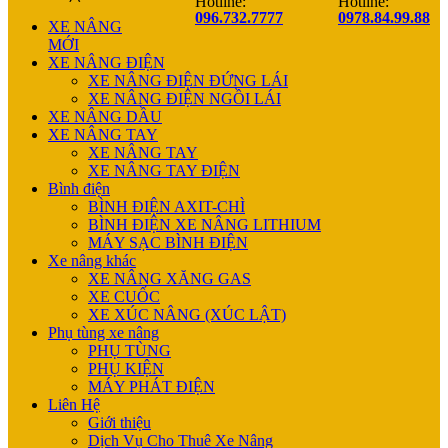
Hotline:
Hotline:
096.732.7777
0978.84.99.88
XE NÂNG
MỚI
XE NÂNG ĐIỆN
XE NÂNG ĐIỆN ĐỨNG LÁI
XE NÂNG ĐIỆN NGỒI LÁI
XE NÂNG DẦU
XE NÂNG TAY
XE NÂNG TAY
XE NÂNG TAY ĐIỆN
Bình điện
BÌNH ĐIỆN AXIT-CHÌ
BÌNH ĐIỆN XE NÂNG LITHIUM
MÁY SẠC BÌNH ĐIỆN
Xe nâng khác
XE NÂNG XĂNG GAS
XE CUỐC
XE XÚC NÂNG (XÚC LẬT)
Phụ tùng xe nâng
PHỤ TÙNG
PHỤ KIỆN
MÁY PHÁT ĐIỆN
Liên Hệ
Giới thiệu
Dịch Vụ Cho Thuê Xe Nâng