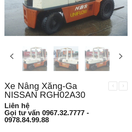
Xe Nâng Xăng-Ga
NISSAN RGH02A30
e
e
nân
nân
Liên hệ
g
g
Gọi tư vấn
0967.32.7777
-
xăn
xăn
0978.84.99.88
g-
g-
ga
ga