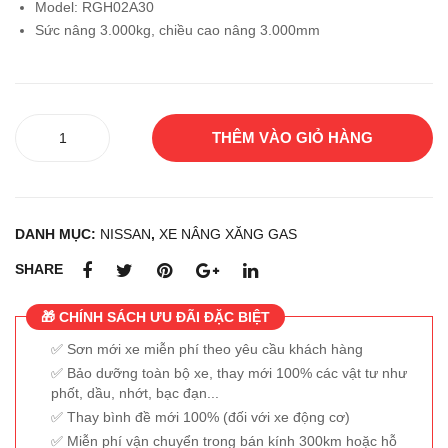
Model: RGH02A30
NIS
NIS
Sức nâng 3.000kg, chiều cao nâng 3.000mm
SA
SA
N
N
RG
UG
Xe
H02
L02
THÊM VÀO GIỎ HÀNG
nâng
A30
A35
xăng-
W
ga
NISSAN
DANH MỤC:
NISSAN
,
XE NÂNG XĂNG GAS
RGH02A30
số
SHARE
lượng
🎁 CHÍNH SÁCH ƯU ĐÃI ĐẶC BIỆT
Sơn mới xe miễn phí theo yêu cầu khách hàng
Bảo dưỡng toàn bộ xe, thay mới 100% các vật tư như
phốt, dầu, nhớt, bạc đạn...
Thay bình đề mới 100% (đối với xe động cơ)
Miễn phí vận chuyển trong bán kính 300km hoặc hỗ