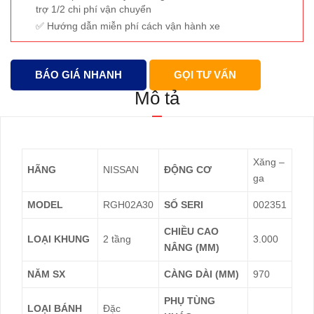
trợ 1/2 chi phí vận chuyển
Hướng dẫn miễn phí cách vận hành xe
BÁO GIÁ NHANH
GỌI TƯ VẤN
Mô tả
Xăng –
HÃNG
NISSAN
ĐỘNG CƠ
ga
MODEL
RGH02A30
SỐ SERI
002351
CHIỀU CAO
LOẠI KHUNG
2 tầng
3.000
NÂNG (MM)
NĂM SX
CÀNG DÀI (MM)
970
PHỤ TÙNG
LOẠI BÁNH
Đặc