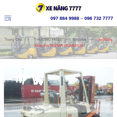
097 884 9988
–
096 732 7777
Trang Chủ
>
THƯƠNG HIỆU
>
NISSAN
>
Xe Nâng
Xăng-Ga NISSAN RGH02A30