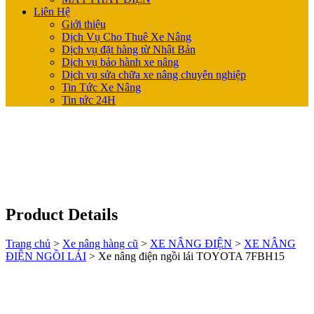
Liên Hệ
Giới thiệu
Dịch Vụ Cho Thuê Xe Nâng
Dịch vụ đặt hàng từ Nhật Bản
Dịch vụ bảo hành xe nâng
Dịch vụ sửa chữa xe nâng chuyên nghiệp
Tin Tức Xe Nâng
Tin tức 24H
Product Details
Trang chủ
>
Xe nâng hàng cũ
>
XE NÂNG ĐIỆN
>
XE NÂNG
ĐIỆN NGỒI LÁI
>
Xe nâng điện ngồi lái TOYOTA 7FBH15