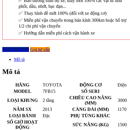
Bảo dưỡng toàn bộ xe, thay mới 100% các vật tư như
phốt, dầu, nhớt, bạc đạn...
Thay bình đề mới 100% (đối với xe động cơ)
Miễn phí vận chuyển trong bán kính 300km hoặc hỗ trợ
1/2 chi phí vận chuyển
Hướng dẫn miễn phí cách vận hành xe
Báo giá nhanh
Gọi tư vấn
Mô tả
Mô tả
HÃNG
TOYOTA
ĐỘNG CƠ
Điện
MODEL
7FB15
SỐ SERI
CHIỀU CAO NÂNG
LOẠI KHUNG
2 tầng
3000
(MM)
NĂM SX
2013
CÀNG DÀI (MM)
1170
LOẠI BÁNH
Đặc
PHỤ TÙNG KHÁC
SỐ GIỜ HOẠT
SỨC NÂNG (KG)
1500
ĐỘNG