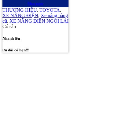
Mua ngay
THƯƠNG HIỆU
,
TOYOTA
,
XE NÂNG ĐIỆN
,
Xe nâng hàng
cũ
,
XE NÂNG ĐIỆN NGỒI LÁI
Có sẵn
Nhanh lên
ưu đãi có hạn!!!