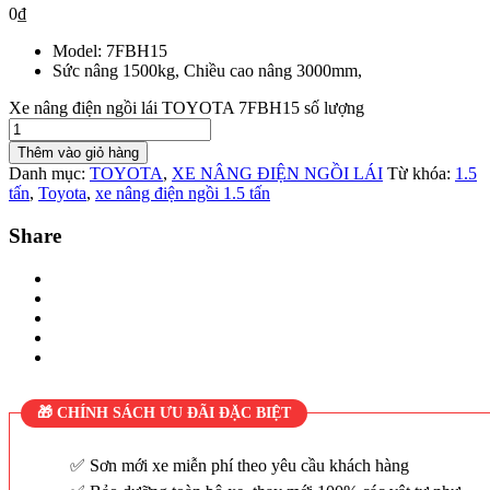
0
₫
Model: 7FBH15
Sức nâng 1500kg, Chiều cao nâng 3000mm,
Xe nâng điện ngồi lái TOYOTA 7FBH15 số lượng
Thêm vào giỏ hàng
Danh mục:
TOYOTA
,
XE NÂNG ĐIỆN NGỒI LÁI
Từ khóa:
1.5
tấn
,
Toyota
,
xe nâng điện ngồi 1.5 tấn
Share
🎁 CHÍNH SÁCH ƯU ĐÃI ĐẶC BIỆT
Sơn mới xe miễn phí theo yêu cầu khách hàng