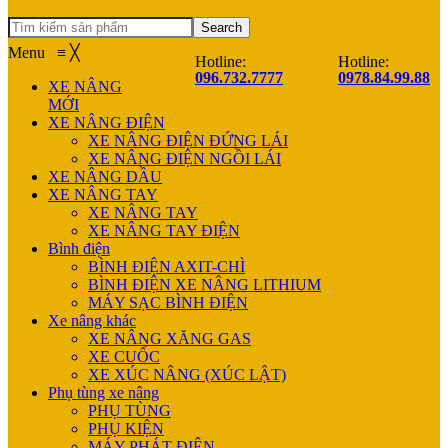
Search
Menu
≡
╳
Hotline:
Hotline:
096.732.7777
0978.84.99.88
XE NÂNG
MỚI
XE NÂNG ĐIỆN
XE NÂNG ĐIỆN ĐỨNG LÁI
XE NÂNG ĐIỆN NGỒI LÁI
XE NÂNG DẦU
XE NÂNG TAY
XE NÂNG TAY
XE NÂNG TAY ĐIỆN
Bình điện
BÌNH ĐIỆN AXIT-CHÌ
BÌNH ĐIỆN XE NÂNG LITHIUM
MÁY SẠC BÌNH ĐIỆN
Xe nâng khác
XE NÂNG XĂNG GAS
XE CUỐC
XE XÚC NÂNG (XÚC LẬT)
Phụ tùng xe nâng
PHỤ TÙNG
PHỤ KIỆN
MÁY PHÁT ĐIỆN