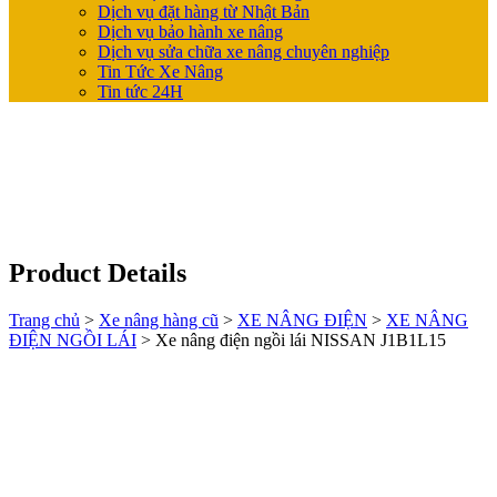
Dịch vụ đặt hàng từ Nhật Bản
Dịch vụ bảo hành xe nâng
Dịch vụ sửa chữa xe nâng chuyên nghiệp
Tin Tức Xe Nâng
Tin tức 24H
Product Details
Trang chủ
>
Xe nâng hàng cũ
>
XE NÂNG ĐIỆN
>
XE NÂNG
ĐIỆN NGỒI LÁI
>
Xe nâng điện ngồi lái NISSAN J1B1L15