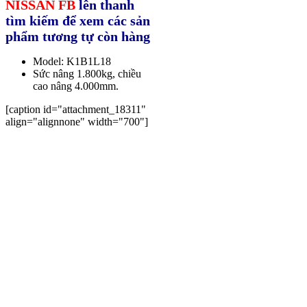
NISSAN FB
lên thanh
tìm kiếm để xem các sản
phẩm tương tự còn hàng
Model: K1B1L18
Sức nâng 1.800kg, chiều
cao nâng 4.000mm.
[caption id="attachment_18311"
align="alignnone" width="700"]