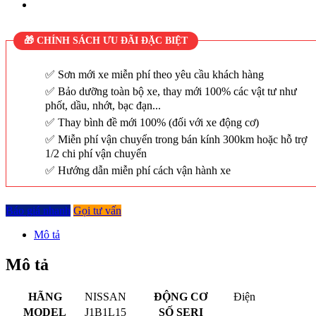
🎁 CHÍNH SÁCH ƯU ĐÃI ĐẶC BIỆT
Sơn mới xe miễn phí theo yêu cầu khách hàng
Bảo dưỡng toàn bộ xe, thay mới 100% các vật tư như
phốt, dầu, nhớt, bạc đạn...
Thay bình đề mới 100% (đối với xe động cơ)
Miễn phí vận chuyển trong bán kính 300km hoặc hỗ trợ
1/2 chi phí vận chuyển
Hướng dẫn miễn phí cách vận hành xe
Báo giá nhanh
Gọi tư vấn
Mô tả
Mô tả
HÃNG
NISSAN
ĐỘNG CƠ
Điện
MODEL
J1B1L15
SỐ SERI