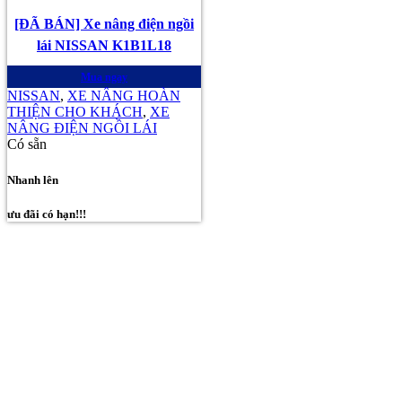
[ĐÃ BÁN] Xe nâng điện ngồi
lái NISSAN K1B1L18
Mua ngay
NISSAN
,
XE NÂNG HOÀN
THIỆN CHO KHÁCH
,
XE
NÂNG ĐIỆN NGỒI LÁI
Có sẵn
Nhanh lên
ưu đãi có hạn!!!