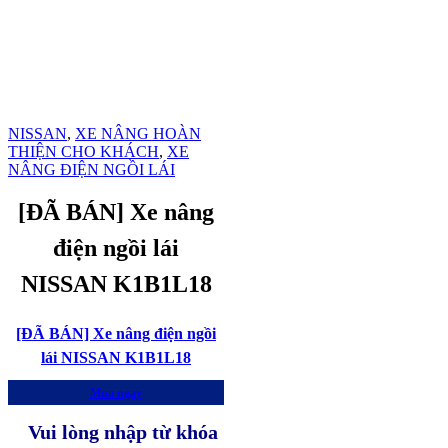
NISSAN
,
XE NÂNG HOÀN
THIỆN CHO KHÁCH
,
XE
NÂNG ĐIỆN NGỒI LÁI
[ĐÃ BÁN] Xe nâng
điện ngồi lái
NISSAN K1B1L18
[ĐÃ BÁN] Xe nâng điện ngồi
lái NISSAN K1B1L18
Mua ngay
Vui lòng nhập từ khóa