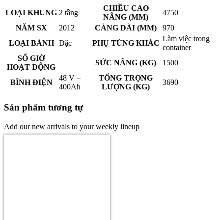
CHIỀU CAO
LOẠI KHUNG
2 tầng
4750
NÂNG (MM)
NĂM SX
2012
CÀNG DÀI (MM)
970
Làm việc trong
LOẠI BÁNH
Đặc
PHỤ TÙNG KHÁC
container
SỐ GIỜ
SỨC NÂNG (KG)
1500
HOẠT ĐỘNG
48 V –
TỔNG TRỌNG
BÌNH ĐIỆN
3690
400Ah
LƯỢNG (KG)
Sản phẩm tương tự
Add our new arrivals to your weekly lineup