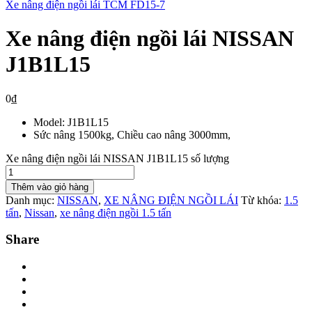
Xe nâng điện ngồi lái TCM FD15-7
Xe nâng điện ngồi lái NISSAN
J1B1L15
0
₫
Model: J1B1L15
Sức nâng 1500kg, Chiều cao nâng 3000mm,
Xe nâng điện ngồi lái NISSAN J1B1L15 số lượng
Thêm vào giỏ hàng
Danh mục:
NISSAN
,
XE NÂNG ĐIỆN NGỒI LÁI
Từ khóa:
1.5
tấn
,
Nissan
,
xe nâng điện ngồi 1.5 tấn
Share