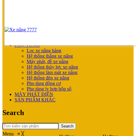
UNICARRIERS
SẢN PHẨM ƯU ĐÃI
XE NÂNG HOÀN THIỆN CHO KHÁCH
MÁY SẠC BÌNH ĐIỆN
XE NÂNG TAY
XE NÂNG TAY
XE NÂNG TAY ĐIỆN
XE NÂNG MỚI
PHỤ TÙNG
Lọc xe nâng hàng
Hệ thống thắng xe nâng
Máy phát, đề xe nâng
Hệ thống thủy lực xe nâng
Hệ thống làm mát xe nâng
Hệ thống đèn xe nâng
Phụ tùng động cơ
Phụ tùng ly hợp hộp số
MÁY PHÁT ĐIỆN
SẢN PHẨM KHÁC
Search
Search
Menu
≡
╳