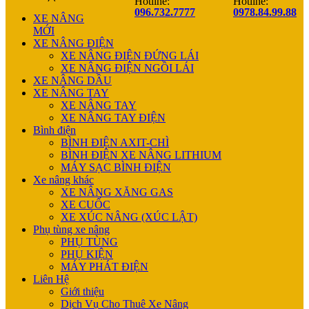
Hotline:
Hotline:
096.732.7777
0978.84.99.88
XE NÂNG
MỚI
XE NÂNG ĐIỆN
XE NÂNG ĐIỆN ĐỨNG LÁI
XE NÂNG ĐIỆN NGỒI LÁI
XE NÂNG DẦU
XE NÂNG TAY
XE NÂNG TAY
XE NÂNG TAY ĐIỆN
Bình điện
BÌNH ĐIỆN AXIT-CHÌ
BÌNH ĐIỆN XE NÂNG LITHIUM
MÁY SẠC BÌNH ĐIỆN
Xe nâng khác
XE NÂNG XĂNG GAS
XE CUỐC
XE XÚC NÂNG (XÚC LẬT)
Phụ tùng xe nâng
PHỤ TÙNG
PHỤ KIỆN
MÁY PHÁT ĐIỆN
Liên Hệ
Giới thiệu
Dịch Vụ Cho Thuê Xe Nâng