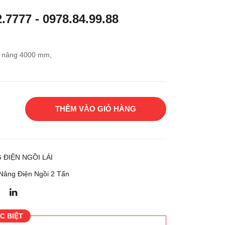
g
g
2.7777
-
0978.84.99.88
điện
điện
ngồi
ngồi
lái
lái
o nâng 4000 mm,
NIC
NIC
HIY
HIY
U
U
FB2
FB2
THÊM VÀO GIỎ HÀNG
0P-
0P
55B
N-
-
75B
400
-
 ĐIỆN NGỒI LÁI
SF
400
Nâng Điện Ngồi 2 Tấn
C BIỆT