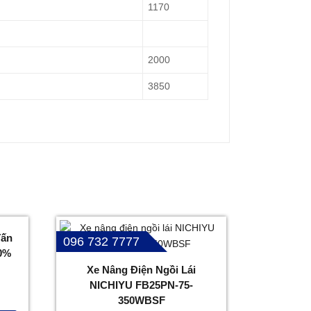
1170
2000
3850
Tấn
096 732 7777
0%
Xe Nâng Điện Ngồi Lái
NICHIYU FB25PN-75-
350WBSF