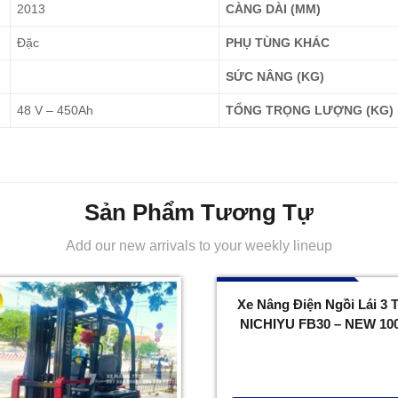
2013
CÀNG DÀI (MM)
Đặc
PHỤ TÙNG KHÁC
SỨC NÂNG (KG)
48 V – 450Ah
TỔNG TRỌNG LƯỢNG (KG)
Sản Phẩm Tương Tự
Add our new arrivals to your weekly lineup
096 732 7777
Xe Nâng Điện Ngồi Lái 3 
NICHIYU FB30 – NEW 10