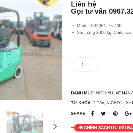
Liên hệ
Gọi tư vấn
0967.3
Model: FB20PN-75-400
Sức nâng 2000 kg, Chiều ca
Xe
nâng
điện
ngồi
lái
DANH MỤC:
NICHIYU
,
XE NÂNG
NICHIYU
FB20PN-
TỪ KHÓA:
2 Tấn
,
NICHIYU
,
Xe 
75-
SHARE
400
số
🎁 CHÍNH SÁCH ƯU ĐÃI ĐẶ
lượng