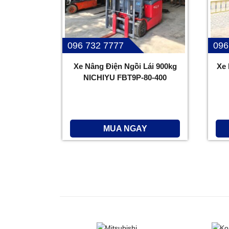
096 732 7777
096
Xe Nâng Điện Ngồi Lái 900kg
Xe 
NICHIYU FBT9P-80-400
MUA NGAY