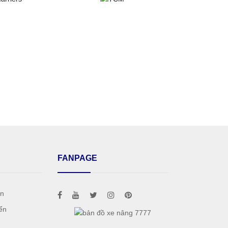
FANPAGE
án
ển
h