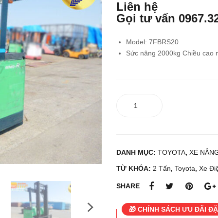
Liên hệ
Gọi tư vấn
0967.3
Model: 7FBRS20
Sức nâng 2000kg Chiều cao
Xe
nâng
điện
đứng
lái
DANH MỤC:
TOYOTA
,
XE NÂNG
Toyota
7FBRS20
TỪ KHÓA:
2 Tấn
,
Toyota
,
Xe Điê
số
SHARE
lượng
🎁 CHÍNH SÁCH ƯU ĐÃI ĐẶ