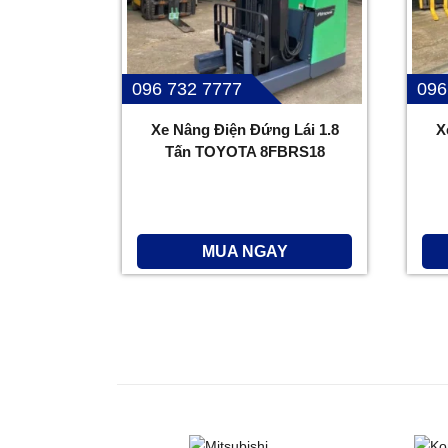
096 732 7777
096
Xe Nâng Điện Đứng Lái 1.8
X
Tấn TOYOTA 8FBRS18
MUA NGAY