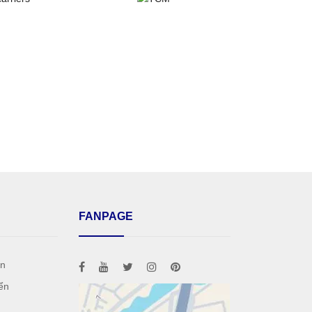
FANPAGE
án
ển
h