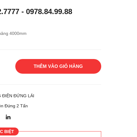
g
g
2.7777
-
0978.84.99.88
điện
điện
đứn
đứn
g lái
g lái
 nâng 4000mm
Toy
Toy
ota
ota
7FB
7FB
RS
RS
THÊM VÀO GIỎ HÀNG
20
25
 ĐIỆN ĐỨNG LÁI
̣n Đứng 2 Tấn
C BIỆT