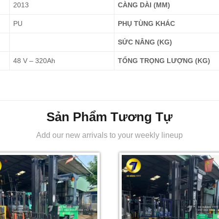
2013
CÀNG DÀI (MM)
PU
PHỤ TÙNG KHÁC
SỨC NÂNG (KG)
48 V – 320Ah
TỔNG TRỌNG LƯỢNG (KG)
Sản Phẩm Tương Tự
Add our new arrivals to your weekly lineup