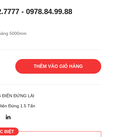
g
g
2.7777
-
0978.84.99.88
điện
điện
đứn
đứn
g lái
g lái
 nâng 5000mm
Toy
Toy
ota
ota
7FB
7FB
RS
RS
THÊM VÀO GIỎ HÀNG
15
15
 ĐIỆN ĐỨNG LÁI
iện Đứng 1.5 Tấn
C BIỆT