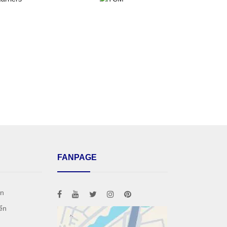
FANPAGE
án
ển
h