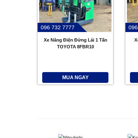
096 732 7777
096
Xe Nâng Điện Đứng Lái 1 Tấn
X
TOYOTA 8FBR10
MUA NGAY