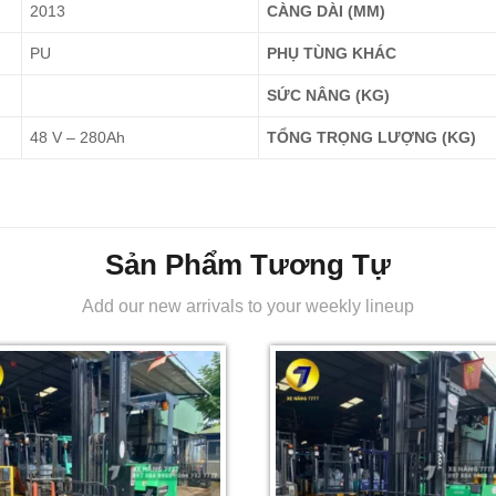
2013
CÀNG DÀI (MM)
PU
PHỤ TÙNG KHÁC
SỨC NÂNG (KG)
48 V – 280Ah
TỔNG TRỌNG LƯỢNG (KG)
Sản Phẩm Tương Tự
Add our new arrivals to your weekly lineup