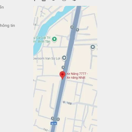
ển
h
hông tin