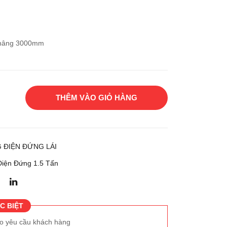
g
g
điện
điện
đứn
đứn
 nâng 3000mm
g lái
g lái
Toy
Toy
ota
ota
7FB
7FB
THÊM VÀO GIỎ HÀNG
RS
R15
15
 ĐIỆN ĐỨNG LÁI
iện Đứng 1.5 Tấn
C BIỆT
eo yêu cầu khách hàng