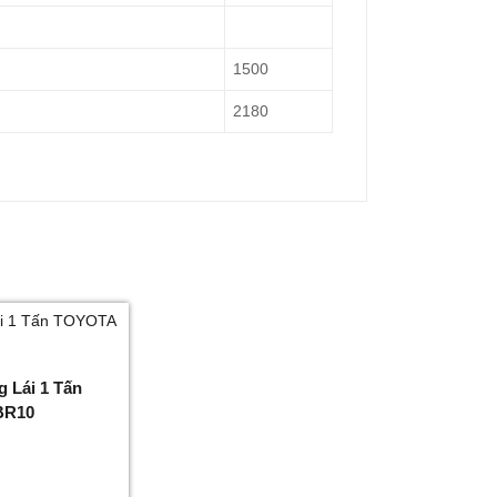
1500
2180
 Lái 1 Tấn
BR10