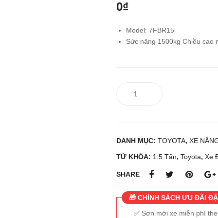
0
₫
Model: 7FBR15
Sức nâng 1500kg Chiều cao
Xe
nâng
điện
đứng
lái
DANH MỤC:
TOYOTA
,
XE NÂNG
Toyota
7FBR15
TỪ KHÓA:
1.5 Tấn
,
Toyota
,
Xe Đ
số
SHARE
lượng
🎁 CHÍNH SÁCH ƯU ĐÃI ĐẶ
Sơn mới xe miễn phí th