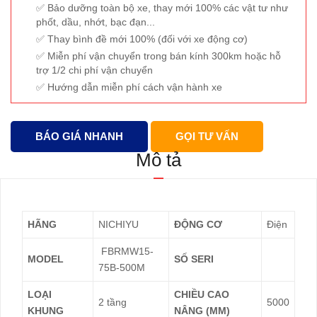
Bảo dưỡng toàn bộ xe, thay mới 100% các vật tư như
phốt, dầu, nhớt, bạc đạn...
Thay bình đề mới 100% (đối với xe động cơ)
Miễn phí vận chuyển trong bán kính 300km hoặc hỗ
trợ 1/2 chi phí vận chuyển
Hướng dẫn miễn phí cách vận hành xe
BÁO GIÁ NHANH
GỌI TƯ VẤN
Mô tả
HÃNG
NICHIYU
ĐỘNG CƠ
Điện
FBRMW15-
MODEL
SỐ SERI
75B-500M
LOẠI
CHIỀU CAO
2 tầng
5000
KHUNG
NÂNG (MM)