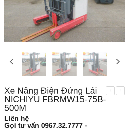
Xe Nâng Điện Đứng Lái
NICHIYU FBRMW15-75B-
e
e
nân
nân
500M
g
g
Liên hệ
điện
điện
Gọi tư vấn
0967.32.7777
-
đứn
đứn