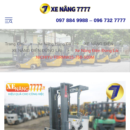
097 884 9988
–
096 732 7777
Trang Chủ
>
Xe Nâng Hàng Cũ
>
XE NÂNG ĐIỆN
>
XE NÂNG ĐIỆN ĐỨNG LÁI
>
Xe Nâng Điện Đứng Lái
NICHIYU FBRMW15-75B-500M