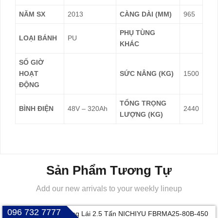
NĂM SX
2013
CÀNG DÀI (MM)
965
PHỤ TÙNG
LOẠI BÁNH
PU
KHÁC
SỐ GIỜ
HOẠT
SỨC NÂNG (KG)
1500
ĐỘNG
TỔNG TRỌNG
BÌNH ĐIỆN
48V – 320Ah
2440
LƯỢNG (KG)
Sản Phẩm Tương Tự
Add our new arrivals to your weekly lineup
096 732 7777