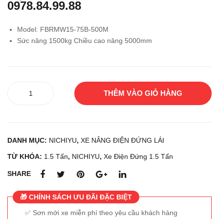
0978.84.99.88
g lái
g lái
Toy
NIC
Model: FBRMW15-75B-500M
ota
HIY
Sức nâng 1500kg Chiều cao nâng 5000mm
7FB
U
R15
FB
RM
AW
Xe
THÊM VÀO GIỎ HÀNG
nâng
15-
điện
75-
đứng
500
lái
MS
DANH MỤC:
NICHIYU
,
XE NÂNG ĐIỆN ĐỨNG LÁI
NICHIYU
F
FBRMW15-
TỪ KHÓA:
1.5 Tấn
,
NICHIYU
,
Xe Điện Đứng 1.5 Tấn
75B-
SHARE
500M
số
🎁 CHÍNH SÁCH ƯU ĐÃI ĐẶC BIỆT
lượng
Sơn mới xe miễn phí theo yêu cầu khách hàng