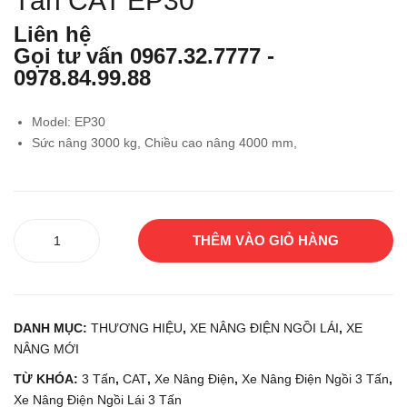
Tấn CAT EP30
nân
Nân
Liên hệ
g
g
Gọi tư vấn
0967.32.7777
-
dầu
Điệ
0978.84.99.88
1.5
n
Tấn
Ngồ
Model: EP30
UNI
i Lái
Sức nâng 3000 kg, Chiều cao nâng 4000 mm,
CA
2.5
RRI
Tấn
ER
TC
Xe
S
M
THÊM VÀO GIỎ HÀNG
nâng
FD1
FB2
điện
5T1
5-8
ngồi
4
lái
Mới
DANH MỤC:
THƯƠNG HIỆU
,
XE NÂNG ĐIỆN NGỒI LÁI
,
XE
3
NÂNG MỚI
100
Tấn
%
CAT
TỪ KHÓA:
3 Tấn
,
CAT
,
Xe Nâng Điện
,
Xe Nâng Điện Ngồi 3 Tấn
,
EP30
Xe Nâng Điện Ngồi Lái 3 Tấn