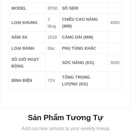
MODEL
EP30
SỐ SERI
2
CHIỀU CAO NÂNG
LOẠI KHUNG
4000
tầng
(MM)
NĂM SX
2018
CÀNG DÀI (MM)
LOẠI BÁNH
Đặc
PHỤ TÙNG KHÁC
SỐ GIỜ HOẠT
SỨC NÂNG (KG)
3000
ĐỘNG
TỔNG TRỌNG
BÌNH ĐIỆN
72V
LƯỢNG (KG)
Sản Phẩm Tương Tự
Add our new arrivals to your weekly lineup