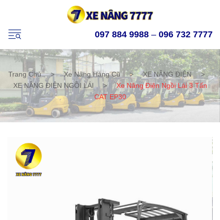
097 884 9988
–
096 732 7777
Trang Chủ
>
Xe Nâng Hàng Cũ
>
XE NÂNG ĐIỆN
>
XE NÂNG ĐIỆN NGỒI LÁI
>
Xe Nâng Điện Ngồi Lái 3 Tấn
CAT EP30