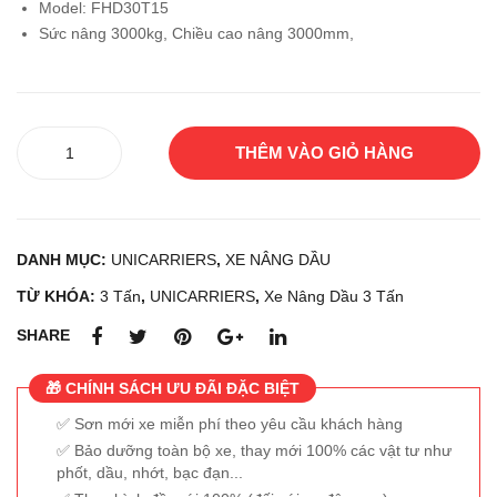
Model: FHD30T15
TA
RRI
Sức nâng 3000kg, Chiều cao nâng 3000mm,
02-
ER
8FD
S
25
FD2
Xe
5C3
THÊM VÀO GIỎ HÀNG
nâng
Z
dầu
UNICARRIERS
FHD30T15
DANH MỤC:
UNICARRIERS
,
XE NÂNG DẦU
số
lượng
TỪ KHÓA:
3 Tấn
,
UNICARRIERS
,
Xe Nâng Dầu 3 Tấn
SHARE
🎁 CHÍNH SÁCH ƯU ĐÃI ĐẶC BIỆT
Sơn mới xe miễn phí theo yêu cầu khách hàng
Bảo dưỡng toàn bộ xe, thay mới 100% các vật tư như
phốt, dầu, nhớt, bạc đạn...