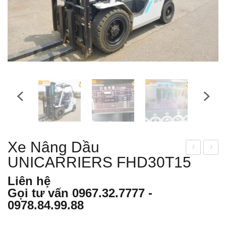
Xe Nâng Dầu
UNICARRIERS FHD30T15
e
e
nân
nân
Liên hệ
g
g
Gọi tư vấn
0967.32.7777
-
dầu
dầu
0978.84.99.88
TO
UNI
YO
CA