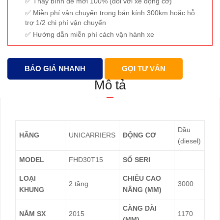
Thay bình đề mới 100% (đối với xe động cơ)
Miễn phí vận chuyển trong bán kính 300km hoặc hỗ
trợ 1/2 chi phí vận chuyển
Hướng dẫn miễn phí cách vận hành xe
BÁO GIÁ NHANH
GỌI TƯ VẤN
Mô tả
Dầu
HÃNG
UNICARRIERS
ĐỘNG CƠ
(diesel)
MODEL
FHD30T15
SỐ SERI
LOẠI
CHIỀU CAO
2 tầng
3000
KHUNG
NÂNG (MM)
CÀNG DÀI
NĂM SX
2015
1170
(MM)