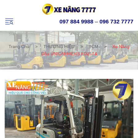
097 884 9988
–
096 732 7777
Trang Chủ
>
THƯƠNG HIỆU
>
TCM
>
Xe Nâng
Dầu UNICARRIERS FD25T4