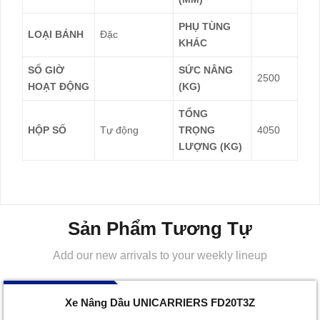
PHỤ TÙNG
LOẠI BÁNH
Đặc
KHÁC
SỐ GIỜ
SỨC NÂNG
2500
HOẠT ĐỘNG
(KG)
TỔNG
HỘP SỐ
Tự động
TRỌNG
4050
LƯỢNG (KG)
Sản Phẩm Tương Tự
Add our new arrivals to your weekly lineup
096 732 7777
Xe Nâng Dầu UNICARRIERS FD20T3Z