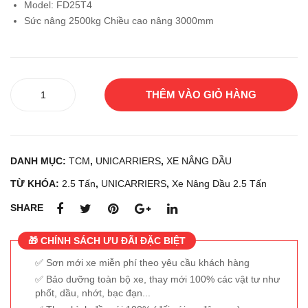
Model: FD25T4
RRI
TA
Sức nâng 2500kg Chiều cao nâng 3000mm
ER
02-
S
7FD
FH
25
Xe
D35
THÊM VÀO GIỎ HÀNG
nâng
T5S
dầu
UNICARRIERS
FD25T4
DANH MỤC:
TCM
,
UNICARRIERS
,
XE NÂNG DẦU
số
lượng
TỪ KHÓA:
2.5 Tấn
,
UNICARRIERS
,
Xe Nâng Dầu 2.5 Tấn
SHARE
🎁 CHÍNH SÁCH ƯU ĐÃI ĐẶC BIỆT
Sơn mới xe miễn phí theo yêu cầu khách hàng
Bảo dưỡng toàn bộ xe, thay mới 100% các vật tư như
phốt, dầu, nhớt, bạc đạn...