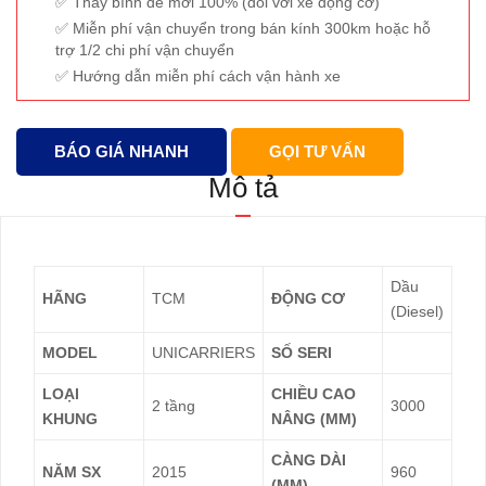
Thay bình đề mới 100% (đối với xe động cơ)
Miễn phí vận chuyển trong bán kính 300km hoặc hỗ
trợ 1/2 chi phí vận chuyển
Hướng dẫn miễn phí cách vận hành xe
BÁO GIÁ NHANH
GỌI TƯ VẤN
Mô tả
Dầu
HÃNG
TCM
ĐỘNG CƠ
(Diesel)
MODEL
UNICARRIERS
SỐ SERI
LOẠI
CHIỀU CAO
2 tầng
3000
KHUNG
NÂNG (MM)
CÀNG DÀI
NĂM SX
2015
960
(MM)