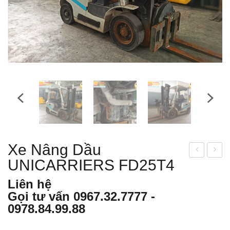
Xe Nâng Dầu
UNICARRIERS FD25T4
e
e
nân
Nân
Liên hệ
g
g
Gọi tư vấn
0967.32.7777
-
dầu
Dầu
0978.84.99.88
UNI
TO
CA
YO