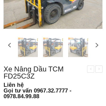
Xe Nâng Dầu TCM
FD25C3Z
e
e
nân
nân
Liên hệ
g
g
Gọi tư vấn
0967.32.7777
-
dầu
dầu
0978.84.99.88
KO
TO
MA
YO