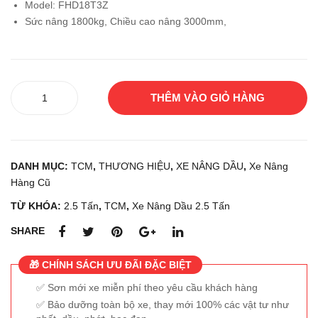
Model: FHD18T3Z
TS
TA
Sức nâng 1800kg, Chiều cao nâng 3000mm,
U
02-
FD4
8FD
0T-
L25
Xe
8
THÊM VÀO GIỎ HÀNG
nâng
dầu
TCM
FD25C3Z
DANH MỤC:
TCM
,
THƯƠNG HIỆU
,
XE NÂNG DẦU
,
Xe Nâng
số
Hàng Cũ
lượng
TỪ KHÓA:
2.5 Tấn
,
TCM
,
Xe Nâng Dầu 2.5 Tấn
SHARE
🎁 CHÍNH SÁCH ƯU ĐÃI ĐẶC BIỆT
Sơn mới xe miễn phí theo yêu cầu khách hàng
Bảo dưỡng toàn bộ xe, thay mới 100% các vật tư như