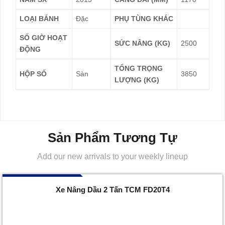
LOẠI BÁNH
Đặc
PHỤ TÙNG KHÁC
SỐ GIỜ HOẠT
SỨC NÂNG (KG)
2500
ĐỘNG
TỔNG TRỌNG
HỘP SỐ
Sàn
3850
LƯỢNG (KG)
Sản Phẩm Tương Tự
Add our new arrivals to your weekly lineup
096 732 7777
Xe Nâng Dầu 2 Tấn TCM FD20T4