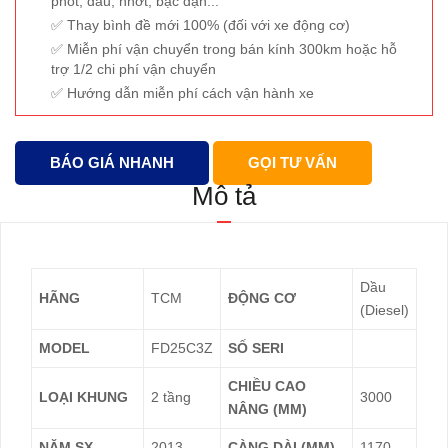
phốt, dầu, nhớt, bạc đạn...
Thay bình đề mới 100% (đối với xe động cơ)
Miễn phí vận chuyển trong bán kính 300km hoặc hỗ
trợ 1/2 chi phí vận chuyển
Hướng dẫn miễn phí cách vận hành xe
BÁO GIÁ NHANH
GỌI TƯ VẤN
Mô tả
Dầu
HÃNG
TCM
ĐỘNG CƠ
(Diesel)
MODEL
FD25C3Z
SỐ SERI
CHIỀU CAO
LOẠI KHUNG
2 tầng
3000
NÂNG (MM)
NĂM SX
2013
CÀNG DÀI (MM)
1170