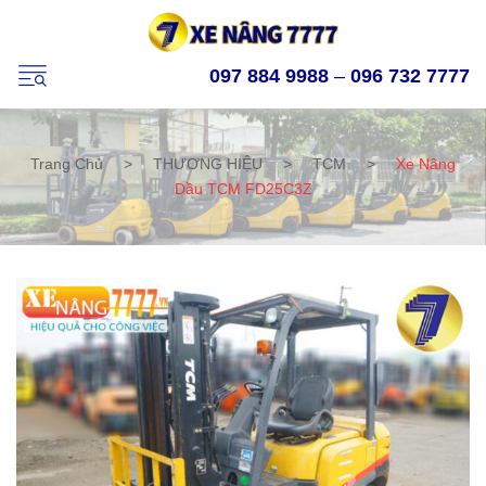
097 884 9988
–
096 732 7777
Trang Chủ
>
THƯƠNG HIỆU
>
TCM
>
Xe Nâng
Dầu TCM FD25C3Z