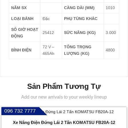
NĂM SX
CÀNG DÀI (MM)
1010
LOẠI BÁNH
Đặc
PHỤ TÙNG KHÁC
SỐ GIỜ HOẠT
25412
SỨC NÂNG (KG)
3.000
ĐỘNG
72 V –
TỔNG TRỌNG
BÌNH ĐIỆN
4800
465Ah
LƯỢNG (KG)
Sản Phẩm Tương Tự
Add our new arrivals to your weekly lineup
096 732 7777
Xe Nâng Điện Đứng Lái 2 Tấn KOMATSU FB20A-12