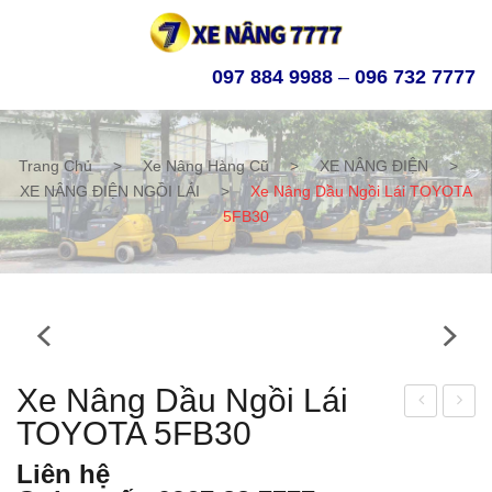
097 884 9988
–
096 732 7777
Trang Chủ
>
Xe Nâng Hàng Cũ
>
XE NÂNG ĐIỆN
>
XE NÂNG ĐIỆN NGỒI LÁI
>
Xe Nâng Dầu Ngồi Lái TOYOTA
5FB30
Xe Nâng Dầu Ngồi Lái
TOYOTA 5FB30
e
e
nân
nân
Liên hệ
g
g