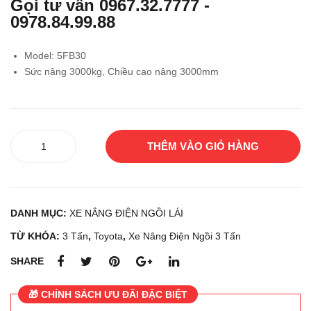
Gọi tư vấn
0967.32.7777
-
điện
điện
0978.84.99.88
ngồi
ngồi
lái
lái
Model: 5FB30
TO
KO
Sức nâng 3000kg, Chiều cao nâng 3000mm
YO
MA
TA
TS
7FB
U
Xe
30
FB1
THÊM VÀO GIỎ HÀNG
nâng
8EX
dầu
-11
ngồi
lái
DANH MỤC:
XE NÂNG ĐIỆN NGỒI LÁI
TOYOTA
5FB30
TỪ KHÓA:
3 Tấn
,
Toyota
,
Xe Nâng Điện Ngồi 3 Tấn
số
SHARE
lượng
🎁 CHÍNH SÁCH ƯU ĐÃI ĐẶC BIỆT