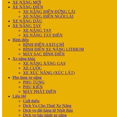
XE NÂNG MỚI
XE NÂNG ĐIỆN
XE NÂNG ĐIỆN ĐỨNG LÁI
XE NÂNG ĐIỆN NGỒI LÁI
XE NÂNG DẦU
XE NÂNG TAY
XE NÂNG TAY
XE NÂNG TAY ĐIỆN
Bình điện
BÌNH ĐIỆN AXIT-CHÌ
BÌNH ĐIỆN XE NÂNG LITHIUM
MÁY SẠC BÌNH ĐIỆN
Xe nâng khác
XE NÂNG XĂNG GAS
XE CUỐC
XE XÚC NÂNG (XÚC LẬT)
Phụ tùng xe nâng
PHỤ TÙNG
PHỤ KIỆN
MÁY PHÁT ĐIỆN
Liên Hệ
Giới thiệu
Dịch Vụ Cho Thuê Xe Nâng
Dịch vụ đặt hàng từ Nhật Bản
Dịch vụ bảo hành xe nâng