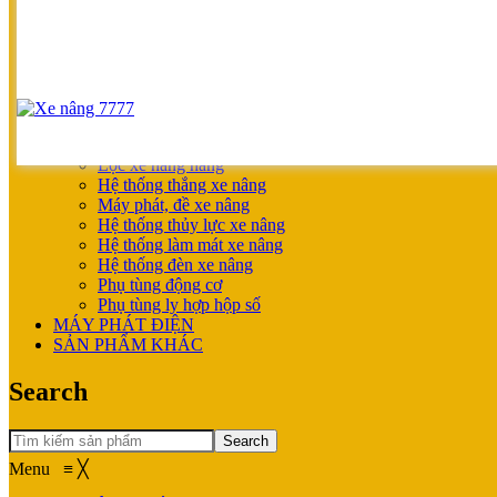
SẢN PHẨM ƯU ĐÃI
XE NÂNG HOÀN THIỆN CHO KHÁCH
MÁY SẠC BÌNH ĐIỆN
XE NÂNG TAY
XE NÂNG TAY
XE NÂNG TAY ĐIỆN
XE NÂNG MỚI
PHỤ TÙNG
Lọc xe nâng hàng
Hệ thống thắng xe nâng
Máy phát, đề xe nâng
Hệ thống thủy lực xe nâng
Hệ thống làm mát xe nâng
Hệ thống đèn xe nâng
Phụ tùng động cơ
Phụ tùng ly hợp hộp số
MÁY PHÁT ĐIỆN
SẢN PHẨM KHÁC
Search
Search
Menu
≡
╳