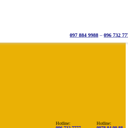
097 884 9988
–
096 732 77
Hotline:
Hotline:
096.732.7777
0978.84.99.88