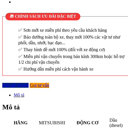
🎁 CHÍNH SÁCH ƯU ĐÃI ĐẶC BIỆT
Sơn mới xe miễn phí theo yêu cầu khách hàng
Bảo dưỡng toàn bộ xe, thay mới 100% các vật tư như
phốt, dầu, nhớt, bạc đạn...
Thay bình đề mới 100% (đối với xe động cơ)
Miễn phí vận chuyển trong bán kính 300km hoặc hỗ trợ
1/2 chi phí vận chuyển
Hướng dẫn miễn phí cách vận hành xe
Báo giá nhanh
Gọi tư vấn
Mô tả
Mô tả
Dầu
HÃNG
MITSUBISHI
ĐỘNG CƠ
(diesel)