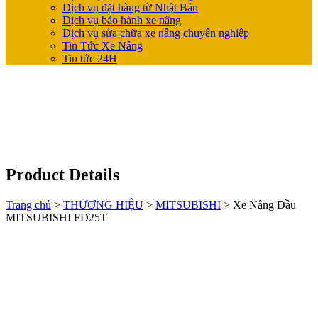
Dịch vụ đặt hàng từ Nhật Bản
Dịch vụ bảo hành xe nâng
Dịch vụ sửa chữa xe nâng chuyên nghiệp
Tin Tức Xe Nâng
Tin tức 24H
Product Details
Trang chủ
>
THƯƠNG HIỆU
>
MITSUBISHI
>
Xe Nâng Dầu
MITSUBISHI FD25T