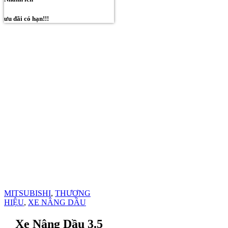
ưu đãi có hạn!!!
MITSUBISHI
,
THƯƠNG
HIỆU
,
XE NÂNG DẦU
Xe Nâng Dầu 3.5