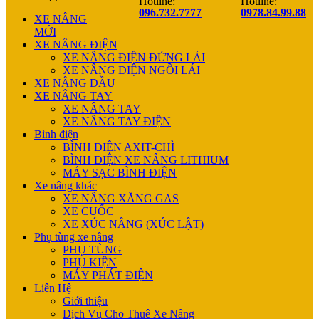
Hotline:
Hotline:
096.732.7777
0978.84.99.88
XE NÂNG
MỚI
XE NÂNG ĐIỆN
XE NÂNG ĐIỆN ĐỨNG LÁI
XE NÂNG ĐIỆN NGỒI LÁI
XE NÂNG DẦU
XE NÂNG TAY
XE NÂNG TAY
XE NÂNG TAY ĐIỆN
Bình điện
BÌNH ĐIỆN AXIT-CHÌ
BÌNH ĐIỆN XE NÂNG LITHIUM
MÁY SẠC BÌNH ĐIỆN
Xe nâng khác
XE NÂNG XĂNG GAS
XE CUỐC
XE XÚC NÂNG (XÚC LẬT)
Phụ tùng xe nâng
PHỤ TÙNG
PHỤ KIỆN
MÁY PHÁT ĐIỆN
Liên Hệ
Giới thiệu
Dịch Vụ Cho Thuê Xe Nâng