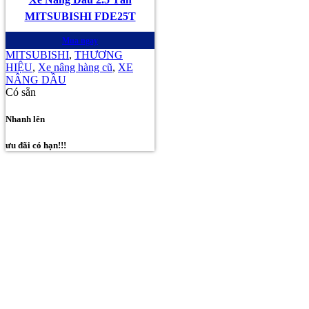
MITSUBISHI FDE25T
Mua ngay
MITSUBISHI
,
THƯƠNG
HIỆU
,
Xe nâng hàng cũ
,
XE
NÂNG DẦU
Có sẵn
Nhanh lên
ưu đãi có hạn!!!