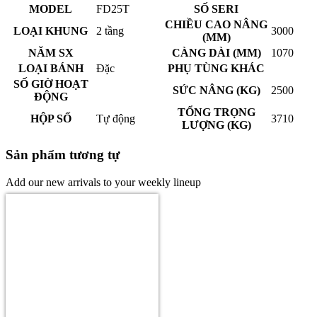
MODEL
FD25T
SỐ SERI
CHIỀU CAO NÂNG
LOẠI KHUNG
2 tầng
3000
(MM)
NĂM SX
CÀNG DÀI (MM)
1070
LOẠI BÁNH
Đặc
PHỤ TÙNG KHÁC
SỐ GIỜ HOẠT
SỨC NÂNG (KG)
2500
ĐỘNG
TỔNG TRỌNG
HỘP SỐ
Tự động
3710
LƯỢNG (KG)
Sản phẩm tương tự
Add our new arrivals to your weekly lineup