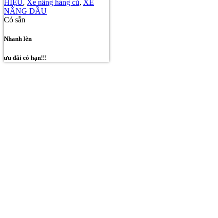
HIỆU
,
Xe nâng hàng cũ
,
XE
NÂNG DẦU
Có sẵn
Nhanh lên
ưu đãi có hạn!!!