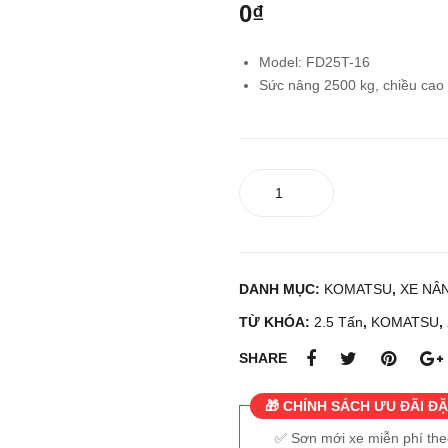
0
₫
Model: FD25T-16
Sức nâng 2500 kg, chiều ca
Xe
nâng
dầu
KOMATSU
FD25T-
DANH MỤC:
KOMATSU
,
XE NÂ
16
số
TỪ KHÓA:
2.5 Tấn
,
KOMATSU
,
lượng
SHARE
🎁 CHÍNH SÁCH ƯU ĐÃI ĐẶ
Sơn mới xe miễn phí th