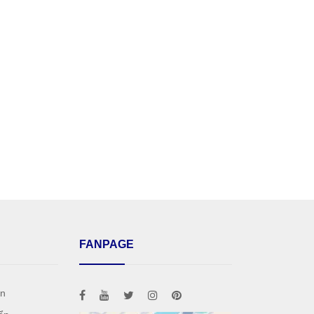
FANPAGE
án