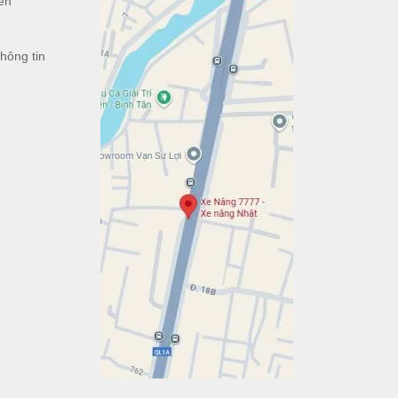
ển
h
hông tin