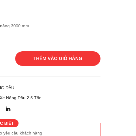
g
g
dầu
dầu
TO
KO
o nâng 3000 mm.
YO
MA
TA
TS
52-
U
8FD
FD3
THÊM VÀO GIỎ HÀNG
20
0HT
-17
NG DẦU
Xe Nâng Dầu 2.5 Tấn
C BIỆT
eo yêu cầu khách hàng