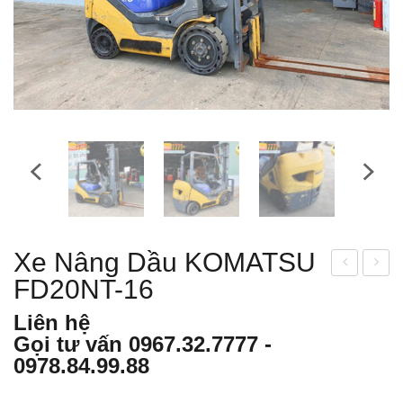
Xe Nâng Dầu KOMATSU
FD20NT-16
e
e
nân
nân
Liên hệ
g
g
Gọi tư vấn
0967.32.7777
-
dầu
dầu
0978.84.99.88
SU
SU
MIT
MIT