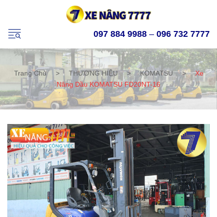
097 884 9988
–
096 732 7777
Trang Chủ
>
THƯƠNG HIỆU
>
KOMATSU
>
Xe
Nâng Dầu KOMATSU FD20NT-16