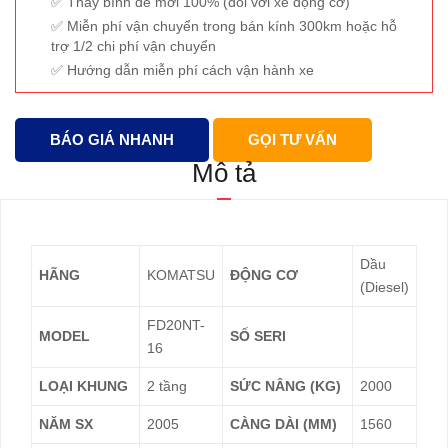
Thay bình đề mới 100% (đối với xe động cơ)
Miễn phí vận chuyển trong bán kính 300km hoặc hỗ
trợ 1/2 chi phí vận chuyển
Hướng dẫn miễn phí cách vận hành xe
BÁO GIÁ NHANH
GỌI TƯ VẤN
Mô tả
Dầu
HÃNG
KOMATSU
ĐỘNG CƠ
(Diesel)
FD20NT-
MODEL
SỐ SERI
16
LOẠI KHUNG
2 tầng
SỨC NÂNG (KG)
2000
NĂM SX
2005
CÀNG DÀI (MM)
1560