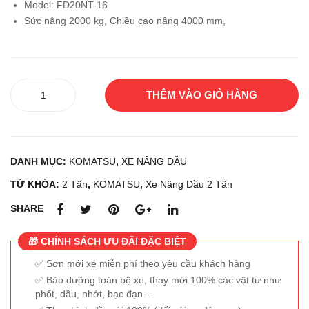
Model: FD20NT-16
OM
OM
Sức nâng 2000 kg, Chiều cao nâng 4000 mm,
O
O
13F
11-
D30
FD2
Xe
PA
5PV
THÊM VÀO GIỎ HÀNG
nâng
XI9
IIH
dầu
8D
A
KOMATSU
FD20NT-
DANH MỤC:
KOMATSU
,
XE NÂNG DẦU
16
số
TỪ KHÓA:
2 Tấn
,
KOMATSU
,
Xe Nâng Dầu 2 Tấn
lượng
SHARE
🎁 CHÍNH SÁCH ƯU ĐÃI ĐẶC BIỆT
Sơn mới xe miễn phí theo yêu cầu khách hàng
Bảo dưỡng toàn bộ xe, thay mới 100% các vật tư như
phốt, dầu, nhớt, bạc đạn...