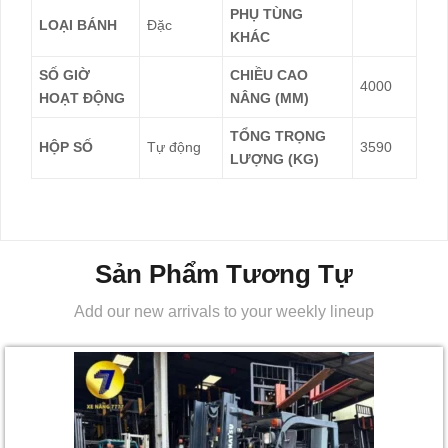
PHỤ TÙNG
LOẠI BÁNH
Đặc
KHÁC
SỐ GIỜ
CHIỀU CAO
4000
HOẠT ĐỘNG
NÂNG (MM)
TỔNG TRỌNG
HỘP SỐ
Tự động
3590
LƯỢNG (KG)
Sản Phẩm Tương Tự
Add our new arrivals to your weekly lineup