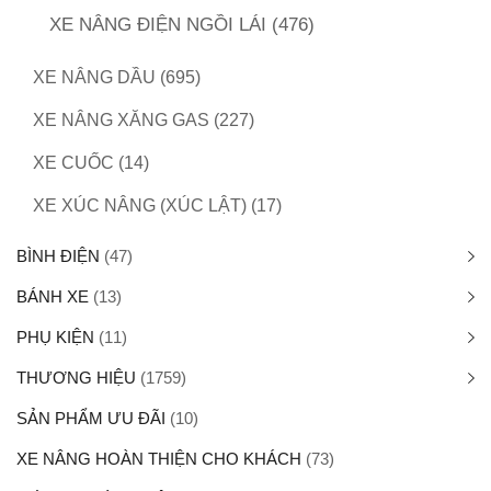
XE NÂNG ĐIỆN NGỒI LÁI
(476)
XE NÂNG DẦU
(695)
XE NÂNG XĂNG GAS
(227)
XE CUỐC
(14)
XE XÚC NÂNG (XÚC LẬT)
(17)
BÌNH ĐIỆN
(47)
BÁNH XE
(13)
PHỤ KIỆN
(11)
THƯƠNG HIỆU
(1759)
SẢN PHẨM ƯU ĐÃI
(10)
XE NÂNG HOÀN THIỆN CHO KHÁCH
(73)