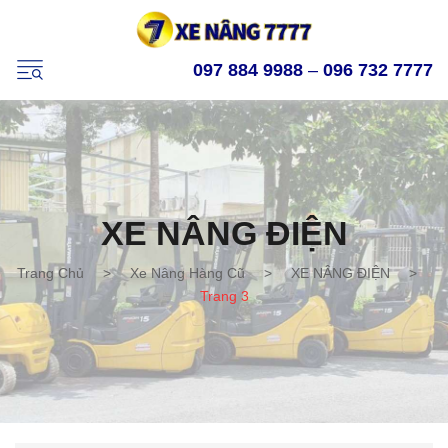
097 884 9988
–
096 732 7777
XE NÂNG ĐIỆN
Trang Chủ
>
Xe Nâng Hàng Cũ
>
XE NÂNG ĐIỆN
>
Trang 3