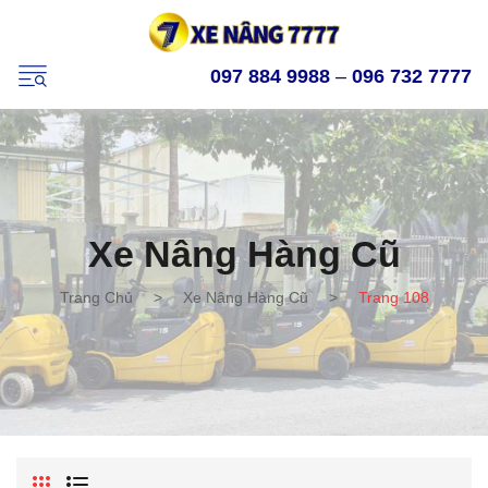
097 884 9988
–
096 732 7777
Xe Nâng Hàng Cũ
Trang Chủ
>
Xe Nâng Hàng Cũ
>
Trang 108