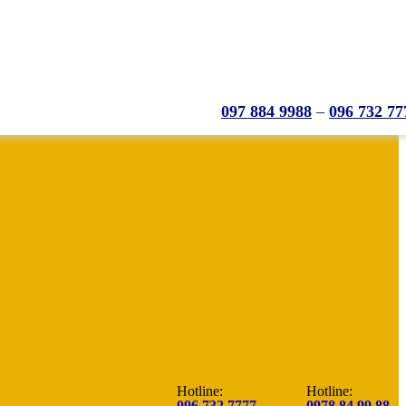
097 884 9988
–
096 732 77
Hotline:
Hotline:
096.732.7777
0978.84.99.88