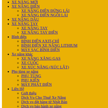
XE NÂNG MỚI
XE NÂNG ĐIỆN
XE NÂNG ĐIỆN ĐỨNG LÁI
XE NÂNG ĐIỆN NGỒI LÁI
XE NÂNG DẦU
XE NÂNG TAY
XE NÂNG TAY
XE NÂNG TAY ĐIỆN
Bình điện
BÌNH ĐIỆN AXIT-CHÌ
BÌNH ĐIỆN XE NÂNG LITHIUM
MÁY SẠC BÌNH ĐIỆN
Xe nâng khác
XE NÂNG XĂNG GAS
XE CUỐC
XE XÚC NÂNG (XÚC LẬT)
Phụ tùng xe nâng
PHỤ TÙNG
PHỤ KIỆN
MÁY PHÁT ĐIỆN
Liên Hệ
Giới thiệu
Dịch Vụ Cho Thuê Xe Nâng
Dịch vụ đặt hàng từ Nhật Bản
Dịch vụ bảo hành xe nâng