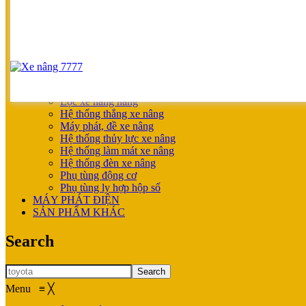
SẢN PHẨM ƯU ĐÃI
XE NÂNG HOÀN THIỆN CHO KHÁCH
MÁY SẠC BÌNH ĐIỆN
XE NÂNG TAY
XE NÂNG TAY
XE NÂNG TAY ĐIỆN
XE NÂNG MỚI
PHỤ TÙNG
Lọc xe nâng hàng
Hệ thống thắng xe nâng
Máy phát, đề xe nâng
Hệ thống thủy lực xe nâng
Hệ thống làm mát xe nâng
Hệ thống đèn xe nâng
Phụ tùng động cơ
Phụ tùng ly hợp hộp số
MÁY PHÁT ĐIỆN
SẢN PHẨM KHÁC
Search
Search
Menu
≡
╳