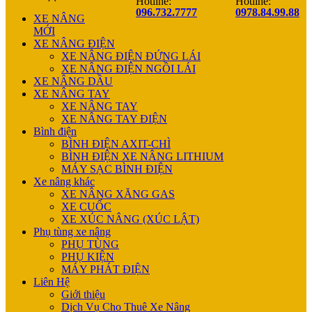
Hotline:
Hotline:
096.732.7777
0978.84.99.88
XE NÂNG
MỚI
XE NÂNG ĐIỆN
XE NÂNG ĐIỆN ĐỨNG LÁI
XE NÂNG ĐIỆN NGỒI LÁI
XE NÂNG DẦU
XE NÂNG TAY
XE NÂNG TAY
XE NÂNG TAY ĐIỆN
Bình điện
BÌNH ĐIỆN AXIT-CHÌ
BÌNH ĐIỆN XE NÂNG LITHIUM
MÁY SẠC BÌNH ĐIỆN
Xe nâng khác
XE NÂNG XĂNG GAS
XE CUỐC
XE XÚC NÂNG (XÚC LẬT)
Phụ tùng xe nâng
PHỤ TÙNG
PHỤ KIỆN
MÁY PHÁT ĐIỆN
Liên Hệ
Giới thiệu
Dịch Vụ Cho Thuê Xe Nâng