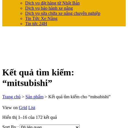
Dịch vụ đặt hàng từ Nhật Bản
Dịch vụ bảo hành xe nâng
Dịch vụ sửa chữa xe nâng chuyên nghiệp
Tin Tức Xe Nâng
Tin tức 24H
Kết quả tìm kiếm:
“mitsubishi”
Trang chủ
>
Sản phẩm
>
Kết quả tìm kiếm cho “mitsubishi”
View on
Grid
List
Hiển thị 1–16 của 172 kết quả
Sort By :