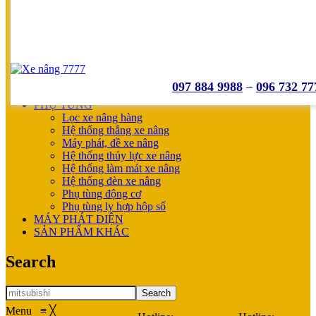
UNICARRIERS
SẢN PHẨM ƯU ĐÃI
XE NÂNG HOÀN THIỆN CHO KHÁCH
MÁY SẠC BÌNH ĐIỆN
XE NÂNG TAY
XE NÂNG TAY
XE NÂNG TAY ĐIỆN
097 884 9988
–
096 732 77
XE NÂNG MỚI
PHỤ TÙNG
Lọc xe nâng hàng
Hệ thống thắng xe nâng
Máy phát, đề xe nâng
Hệ thống thủy lực xe nâng
Hệ thống làm mát xe nâng
Hệ thống đèn xe nâng
Phụ tùng động cơ
Phụ tùng ly hợp hộp số
MÁY PHÁT ĐIỆN
SẢN PHẨM KHÁC
Search
Search
Menu
≡
╳