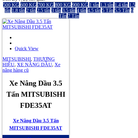
500 KG
600 KG
700 KG
800 KG
900 KG
1 tấn
1.3 tấn
1.4 tấn
1.5
tấn
1.8 tấn
2 tấn
2.5 tấn
3 tấn
3.5 tấn
4 tấn
4.5 tấn
5 Tấn
5.5 Tấn
6
Tấn
7 Tấn
Quick View
MITSUBISHI
,
THƯƠNG
HIỆU
,
XE NÂNG DẦU
,
Xe
nâng hàng cũ
Xe Nâng Dầu 3.5
Tấn MITSUBISHI
FDE35AT
Xe Nâng Dầu 3.5 Tấn
MITSUBISHI FDE35AT