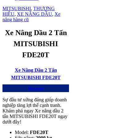
MITSUBISHI
,
THƯƠNG
HIỆU
,
XE NÂNG DẦU
,
Xe
nâng hàng cũ
Xe Nâng Dầu 2 Tấn
MITSUBISHI
FDE20T
Xe Nâng Dầu 2 Tấn
MITSUBISHI FDE20T
Mua ngay
Sự đầu tư xứng đáng giúp doanh
nghiệp tăng lợi thế cạnh tranh.
Khám phá ngay Xe nâng dầu 2
tấn MITSUBISHI FDE20T ngay
dưới đây!
Model:
FDE20T
Sức nâng:
2000 kg