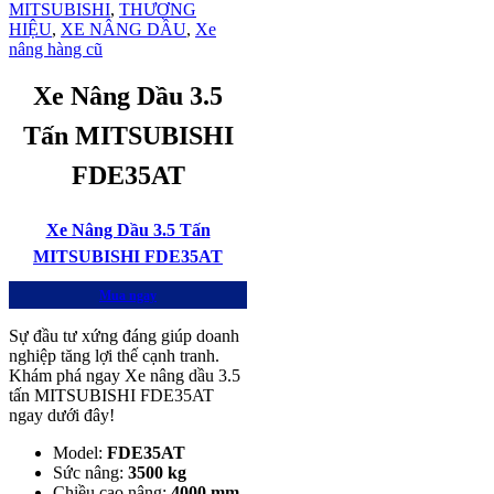
MITSUBISHI
,
THƯƠNG
HIỆU
,
XE NÂNG DẦU
,
Xe
nâng hàng cũ
Xe Nâng Dầu 3.5
Tấn MITSUBISHI
FDE35AT
Xe Nâng Dầu 3.5 Tấn
MITSUBISHI FDE35AT
Mua ngay
Sự đầu tư xứng đáng giúp doanh
nghiệp tăng lợi thế cạnh tranh.
Khám phá ngay Xe nâng dầu 3.5
tấn MITSUBISHI FDE35AT
ngay dưới đây!
Model:
FDE35AT
Sức nâng:
3500 kg
Chiều cao nâng:
4000 mm